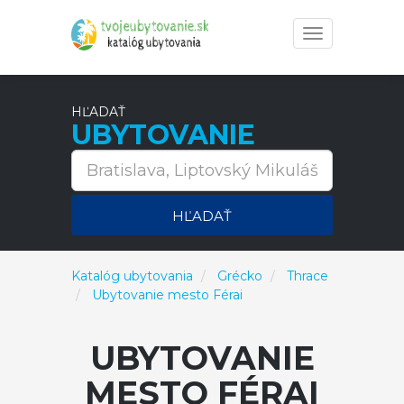
Toggle
navigation
HĽADAŤ
UBYTOVANIE
HĽADAŤ
Katalóg ubytovania
Grécko
Thrace
Ubytovanie mesto Férai
UBYTOVANIE
MESTO FÉRAI