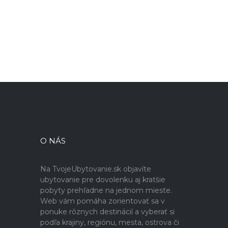
O NÁS
Na TvojeUbytovanie.sk objavíte
ubytovanie pre dovolenku aj kratšie
pobyty prehľadne na jednom mieste.
Web vám pomáha zorientovať sa v
ponuke rôznych destinácií a vyberať si
podľa krajiny, regiónu, mesta, ostrova či