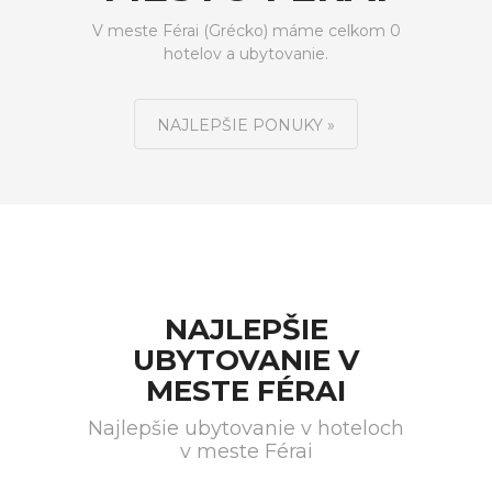
V meste Férai (Grécko) máme celkom 0
hotelov a ubytovanie.
NAJLEPŠIE PONUKY »
NAJLEPŠIE
UBYTOVANIE V
MESTE FÉRAI
Najlepšie ubytovanie v hoteloch
v meste Férai