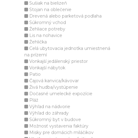
Sušiak na bielizeň
Stojan na oblečenie
Drevená alebo parketová podlaha
Súkromný vchod
Žehliace potreby
Lis na nohavice
Žehlička
Celá ubytovacia jednotka umiestnená
na prízemí
Vonkajší jedálenský priestor
Vonkajší nábytok
Patio
Čajová kanvica/kávovar
Živá hudba/vystúpenie
Dočasné umelecké expozície
Pláž
Výhľad na nádvorie
Výhľad do záhrady
Súkromný byt v budove
Možnosť vystavenia faktúry
Misky pre domácich miláčikov