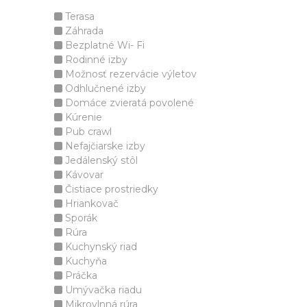
Terasa
Záhrada
Bezplatné Wi- Fi
Rodinné izby
Možnosť rezervácie výletov
Odhlučnené izby
Domáce zvieratá povolené
Kúrenie
Pub crawl
Nefajčiarske izby
Jedálenský stôl
Kávovar
Čistiace prostriedky
Hriankovač
Sporák
Rúra
Kuchynský riad
Kuchyňa
Práčka
Umývačka riadu
Mikrovlnná rúra