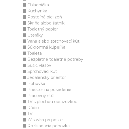
Chladnička
Kuchynka
Posteľná bielizeň
Skriňa alebo šatník
Toaletný papier
Uteráky
Vaňa alebo sprchovací kút
Súkromná kúpeľňa
Toaleta
Bezplatné toaletné potreby
Sušič vlasov
Sprchovací kút
Jedálenský priestor
Pohovka
Priestor na posedenie
Pracovný stôl
TV s plochou obrazovkou
Rádio
TV
Zásuvka pri posteli
Rozkladacia pohovka