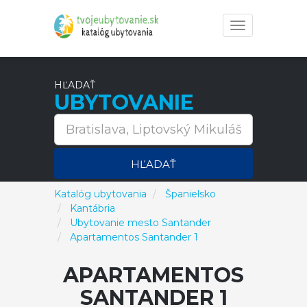
Toggle
navigation
HĽADAŤ
UBYTOVANIE
HĽADAŤ
Katalóg ubytovania
Španielsko
Kantábria
Ubytovanie mesto Santander
Apartamentos Santander 1
APARTAMENTOS
SANTANDER 1