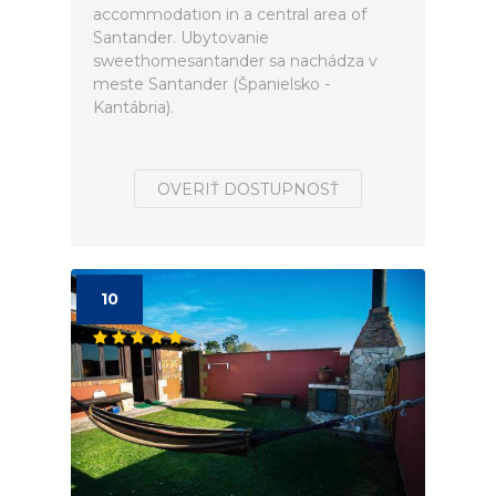
accommodation in a central area of
Santander. Ubytovanie
sweethomesantander sa nachádza v
meste Santander (Španielsko -
Kantábria).
OVERIŤ DOSTUPNOSŤ
10