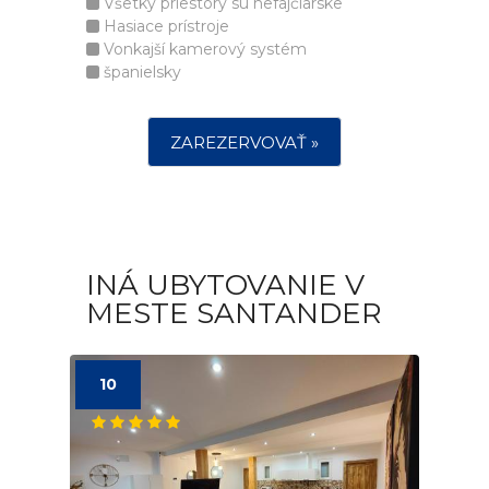
Všetky priestory sú nefajčiarske
Hasiace prístroje
Vonkajší kamerový systém
španielsky
ZAREZERVOVAŤ »
INÁ UBYTOVANIE V
MESTE SANTANDER
10