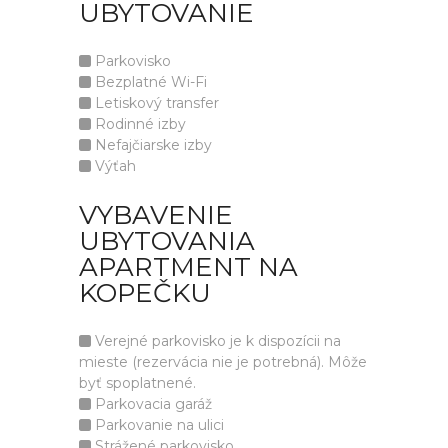
UBYTOVANIE
Parkovisko
Bezplatné Wi-Fi
Letiskový transfer
Rodinné izby
Nefajčiarske izby
Výťah
VYBAVENIE
UBYTOVANIA
APARTMENT NA
KOPEČKU
Verejné parkovisko je k dispozícii na
mieste (rezervácia nie je potrebná). Môže
byť spoplatnené.
Parkovacia garáž
Parkovanie na ulici
Strážené parkovisko