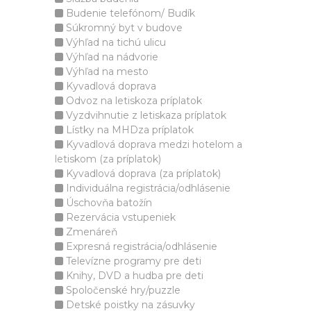
Budenie telefónom/ Budík
Súkromný byt v budove
Výhľad na tichú ulicu
Výhľad na nádvorie
Výhľad na mesto
Kyvadlová doprava
Odvoz na letiskoza príplatok
Vyzdvihnutie z letiskaza príplatok
Lístky na MHDza príplatok
Kyvadlová doprava medzi hotelom a
letiskom (za príplatok)
Kyvadlová doprava (za príplatok)
Individuálna registrácia/odhlásenie
Úschovňa batožín
Rezervácia vstupeniek
Zmenáreň
Expresná registrácia/odhlásenie
Televízne programy pre deti
Knihy, DVD a hudba pre deti
Spoločenské hry/puzzle
Detské poistky na zásuvky