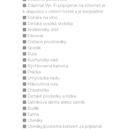
Zdarma! Wi- Fi pripojenie na internet je
k dispozícii v celom hoteli a je bezplatné.
Poháre na víno
Detská vysoká stolička
Jedálenský stôl
Kávovar
Čistiace prostriedky
Sporák
Rúra
Kuchynský riad
Rýchlovarná kanvica
Práčka
Umývačka riadu
Mikrovlnná rúra
Chladnička
Detské postieľky a lôžka
Šatníková skriňa alebo šatník
Budík
Šatňa
Uteráky
Uteráky/posteľná bielizeň za príplatok