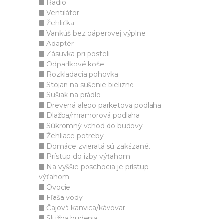
Rádio
Ventilátor
Žehlička
Vankúš bez páperovej výplne
Adaptér
Zásuvka pri posteli
Odpadkové koše
Rozkladacia pohovka
Stojan na sušenie bielizne
Sušiak na prádlo
Drevená alebo parketová podlaha
Dlažba/mramorová podlaha
Súkromný vchod do budovy
Žehliace potreby
Domáce zvieratá sú zakázané.
Prístup do izby výťahom
Na vyššie poschodia je prístup
výťahom
Ovocie
Fľaša vody
Čajová kanvica/kávovar
Služba budenia