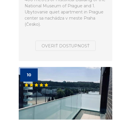
National Museum of Prague and 1.
Ubytovanie quiet apartment in Prague
center sa nachádza v meste Praha
(Česko).
OVERIŤ DOSTUPNOSŤ
10