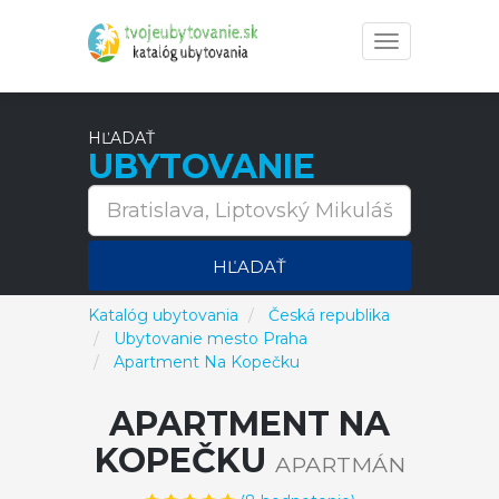
Toggle
navigation
HĽADAŤ
UBYTOVANIE
HĽADAŤ
Katalóg ubytovania
Česká republika
Ubytovanie mesto Praha
Apartment Na Kopečku
APARTMENT NA
KOPEČKU
APARTMÁN