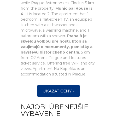
while Prague Astronomical Clock is 5 km
from the property.
Municipal House is
4
. It is located 2. The apartment has 1
bedroom, a flat-screen TV, an equipped
kitchen with a dishwasher and a
microwave, a washing machine, and 1
bathroom with a shower.
Praha 8 je
skvelou voľbou pre hostí, ktorí sa
zaujímajú o monumenty, pamiatky a
návštevu historického centra
. 5 km
from O2 Arena Prague and features
ticket service. Offering free WiFi and city
views, Apartment Na Kopečku is an
accommodation situated in Prague.
UKÁZAT CENY »
NAJOBĽÚBENEJŠIE
VYBAVENIE