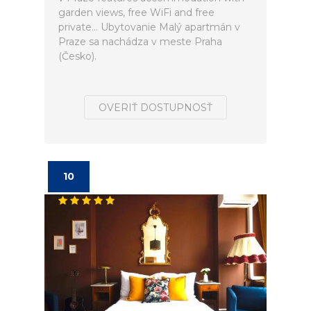
garden views, free WiFi and free
private... Ubytovanie Malý apartmán v
Praze sa nachádza v meste Praha
(Česko).
OVERIŤ DOSTUPNOSŤ
10