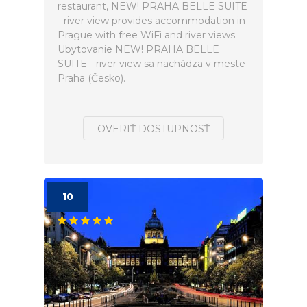
restaurant, NEW! PRAHA BELLE SUITE
- river view provides accommodation in
Prague with free WiFi and river views.
Ubytovanie NEW! PRAHA BELLE
SUITE - river view sa nachádza v meste
Praha (Česko).
OVERIŤ DOSTUPNOSŤ
10