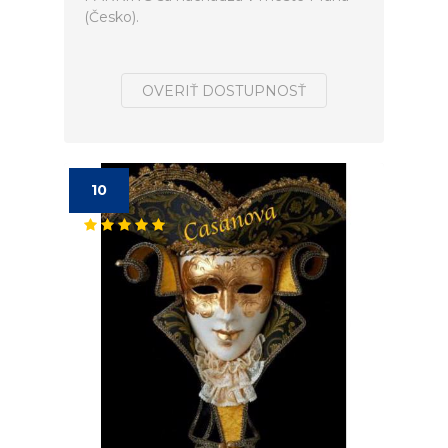
(Česko).
OVERIŤ DOSTUPNOSŤ
10