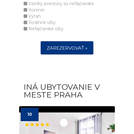
Všetky priestory sú nefajčiarske
Kúrenie
Výťah
Rodinné izby
Nefajčiarske izby
ZAREZERVOVAŤ »
INÁ UBYTOVANIE V
MESTE PRAHA
10