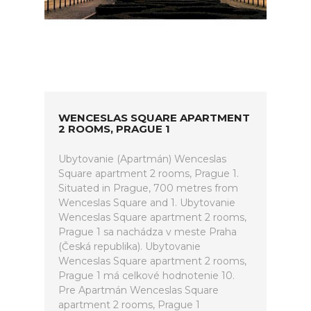
WENCESLAS SQUARE APARTMENT
2 ROOMS, PRAGUE 1
Ubytovanie (Apartmán) Wenceslas
Square apartment 2 rooms, Prague 1.
Situated in Prague, 700 metres from
Wenceslas Square and 1. Ubytovanie
Wenceslas Square apartment 2 rooms,
Prague 1 sa nachádza v meste Praha
(Česká republika). Ubytovanie
Wenceslas Square apartment 2 rooms,
Prague 1 má celkové hodnotenie 10.
Pre Apartmán Wenceslas Square
apartment 2 rooms, Prague 1