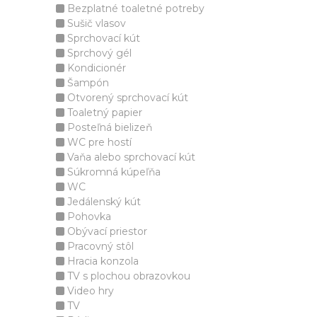
Bezplatné toaletné potreby
Sušič vlasov
Sprchovací kút
Sprchový gél
Kondicionér
Šampón
Otvorený sprchovací kút
Toaletný papier
Posteľná bielizeň
WC pre hostí
Vaňa alebo sprchovací kút
Súkromná kúpeľňa
WC
Jedálenský kút
Pohovka
Obývací priestor
Pracovný stôl
Hracia konzola
TV s plochou obrazovkou
Video hry
TV