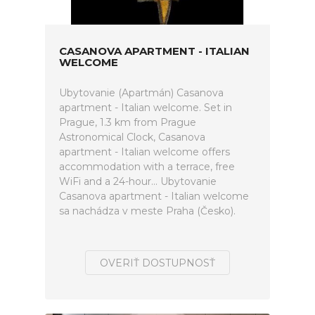
CASANOVA APARTMENT - ITALIAN
WELCOME
Ubytovanie (Apartmán) Casanova
apartment - Italian welcome. Set in
Prague, 1.3 km from Prague
Astronomical Clock, Casanova
apartment - Italian welcome offers
accommodation with a terrace, free
WiFi and a 24-hour... Ubytovanie
Casanova apartment - Italian welcome
sa nachádza v meste Praha (Česko).
OVERIŤ DOSTUPNOSŤ