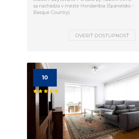
sa nachádza v meste Hondarribia (Španielsko -
Basque Country).
OVERIŤ DOSTUPNOSŤ
10