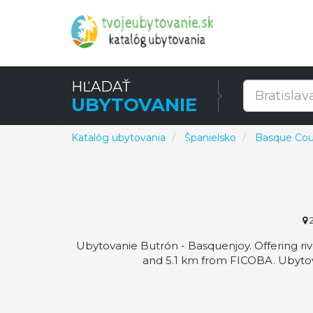
HĽADAŤ
UBYTOVANIE
Katalóg ubytovania
Španielsko
Basque Cou
2
Ubytovanie Butrón - Basquenjoy. Offering ri
and 5.1 km from FICOBA. Ubytov