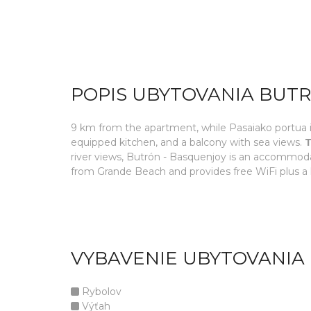
POPIS UBYTOVANIA BUT
9 km from the apartment, while Pasaiako portua is
equipped kitchen, and a balcony with sea views.
T
river views, Butrón - Basquenjoy is an accommodat
from Grande Beach and provides free WiFi plus a li
VYBAVENIE UBYTOVANIA
Rybolov
Výťah