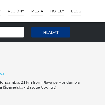
Y
REGIÓNY
MESTA
HOTELY
BLOG
HĽADAŤ
apu
ondarribia, 2.1 km from Playa de Hondarribia
 (Španielsko - Basque Country).