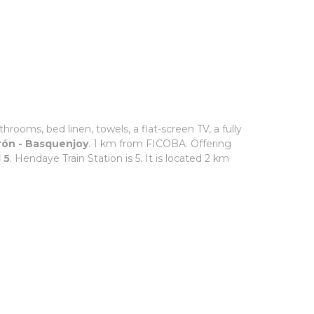
ooms, bed linen, towels, a flat-screen TV, a fully
trón - Basquenjoy
. 1 km from FICOBA. Offering
 5
. Hendaye Train Station is 5. It is located 2 km