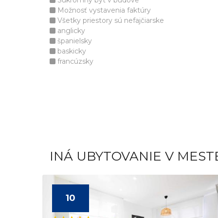
Súkromný byt v budove
Možnosť vystavenia faktúry
Všetky priestory sú nefajčiarske
anglicky
španielsky
baskicky
francúzsky
INÁ UBYTOVANIE V MEST
10