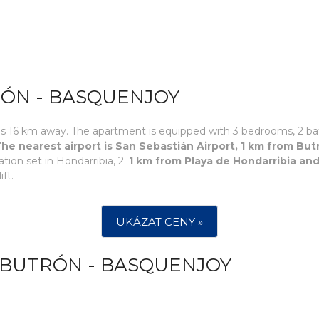
RÓN - BASQUENJOY
 16 km away. The apartment is equipped with 3 bedrooms, 2 bathr
he nearest airport is San Sebastián Airport, 1 km from Bu
ion set in Hondarribia, 2.
1 km from Playa de Hondarribia and
ft.
UKÁZAT CENY »
 BUTRÓN - BASQUENJOY