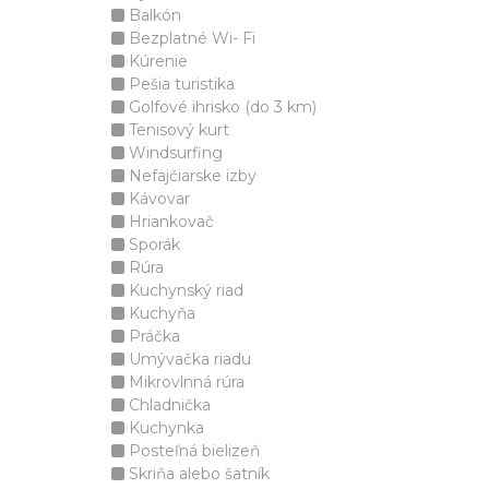
Balkón
Bezplatné Wi- Fi
Kúrenie
Pešia turistika
Golfové ihrisko (do 3 km)
Tenisový kurt
Windsurfing
Nefajčiarske izby
Kávovar
Hriankovač
Sporák
Rúra
Kuchynský riad
Kuchyňa
Práčka
Umývačka riadu
Mikrovlnná rúra
Chladnička
Kuchynka
Posteľná bielizeň
Skriňa alebo šatník