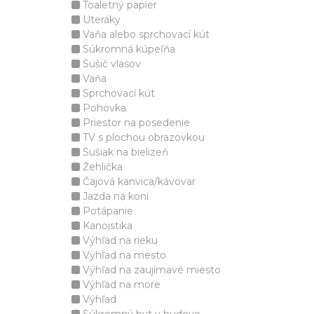
Toaletný papier
Uteráky
Vaňa alebo sprchovací kút
Súkromná kúpeľňa
Sušič vlasov
Vaňa
Sprchovací kút
Pohovka
Priestor na posedenie
TV s plochou obrazovkou
Sušiak na bielizeň
Žehlička
Čajová kanvica/kávovar
Jazda na koni
Potápanie
Kanoistika
Výhľad na rieku
Výhľad na mesto
Výhľad na zaujímavé miesto
Výhľad na more
Výhľad