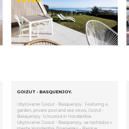
GOIZUT - BASQUENJOY.
Ubytovanie Goizut - Basquenjoy.. Featuring a
garden, private pool and sea views, Goizut -
Basquenjoy. Is located in Hondarribia.
Ubytovanie Goizut - Basquenjoy. sa nachádza v
meste Hondarribia (Španielsko - Basque