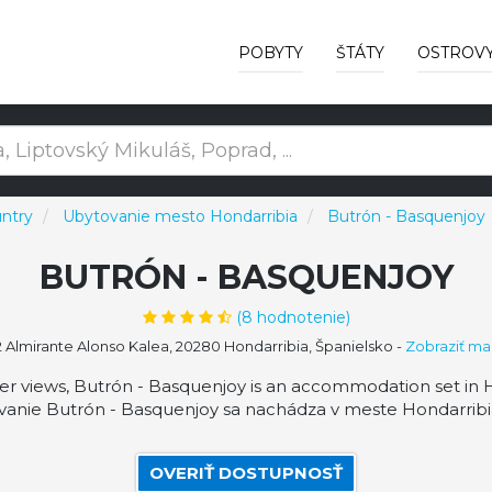
POBYTY
ŠTÁTY
OSTROV
ntry
Ubytovanie mesto Hondarribia
Butrón - Basquenjoy
BUTRÓN - BASQUENJOY
(
8
hodnotenie)
 Almirante Alonso Kalea, 20280 Hondarribia, Španielsko
-
Zobraziť m
ver views, Butrón - Basquenjoy is an accommodation set in H
anie Butrón - Basquenjoy sa nachádza v meste Hondarribia
OVERIŤ DOSTUPNOSŤ