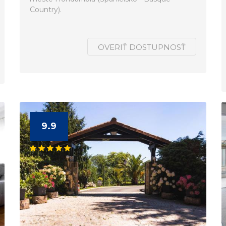
Country).
OVERIŤ DOSTUPNOSŤ
9.9