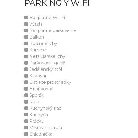
PARKING Y WIFI
Bezplatné Wi- Fi
Výťah
Bezplatné parkovanie
Balkón
Rodinné izby
Kúrenie
Nefajčiarske izby
Parkovacia garáž
Jedálenský stôl
Kávovar
Čistiace prostriedky
Hriankovač
Sporák
Rúra
Kuchynský riad
Kuchyňa
Práčka
Mikrovlnná rúra
Chladnička