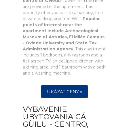
centre of Oviedo
. Towels and bed linen
are provided in the apartment. This
property offers access to a balcony, free
private parking and free WiFi.
Popular
points of interest near the
apartment include Archaeological
Museum of Asturias, El Milán Campus
- Oviedo University and State Tax
Administration Agency
. This apartment
includes 1 bedroom, a living room and a
flat-screen TV, an equipped kitchen with
a dining area, and 1 bathroom with a bath
and a washing machine.
UKÁZAT CENY »
VYBAVENIE
UBYTOVANIA CÁ
GÜILU - CENTRO,