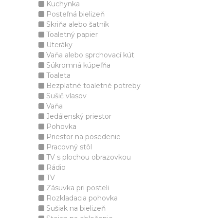
Kuchynka
Posteľná bielizeň
Skriňa alebo šatník
Toaletný papier
Uteráky
Vaňa alebo sprchovací kút
Súkromná kúpeľňa
Toaleta
Bezplatné toaletné potreby
Sušič vlasov
Vaňa
Jedálenský priestor
Pohovka
Priestor na posedenie
Pracovný stôl
TV s plochou obrazovkou
Rádio
TV
Zásuvka pri posteli
Rozkladacia pohovka
Sušiak na bielizeň