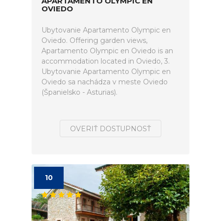
APARTAMENTO OLYMPIC EN
OVIEDO
Ubytovanie Apartamento Olympic en
Oviedo. Offering garden views,
Apartamento Olympic en Oviedo is an
accommodation located in Oviedo, 3.
Ubytovanie Apartamento Olympic en
Oviedo sa nachádza v meste Oviedo
(Španielsko - Asturias).
OVERIŤ DOSTUPNOSŤ
10