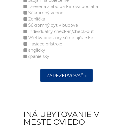
Stojan na oblečenie
Drevená alebo parketová podlaha
Súkromný vchod
Žehlička
Súkromný byt v budove
Individuálny check-in/check-out
Všetky priestory sú nefajčiarske
Hasiace prístroje
anglicky
španielsky
ZAREZERVOVAŤ »
INÁ UBYTOVANIE V
MESTE OVIEDO