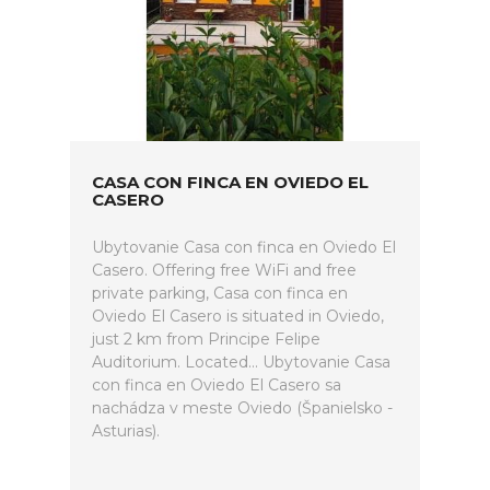
CASA CON FINCA EN OVIEDO EL
CASERO
Ubytovanie Casa con finca en Oviedo El
Casero. Offering free WiFi and free
private parking, Casa con finca en
Oviedo El Casero is situated in Oviedo,
just 2 km from Principe Felipe
Auditorium. Located... Ubytovanie Casa
con finca en Oviedo El Casero sa
nachádza v meste Oviedo (Španielsko -
Asturias).