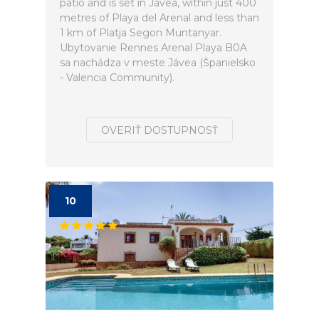
patio and is set in Jávea, within just 400
metres of Playa del Arenal and less than
1 km of Platja Segon Muntanyar.
Ubytovanie Rennes Arenal Playa B0A
sa nachádza v meste Jávea (Španielsko
- Valencia Community).
OVERIŤ DOSTUPNOSŤ
10