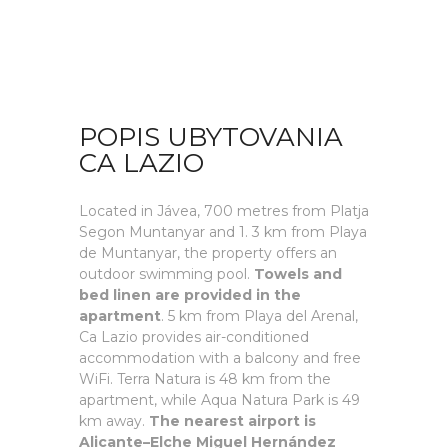
POPIS UBYTOVANIA
CA LAZIO
Located in Jávea, 700 metres from Platja
Segon Muntanyar and 1. 3 km from Playa
de Muntanyar, the property offers an
outdoor swimming pool.
Towels and
bed linen are provided in the
apartment
. 5 km from Playa del Arenal,
Ca Lazio provides air-conditioned
accommodation with a balcony and free
WiFi. Terra Natura is 48 km from the
apartment, while Aqua Natura Park is 49
km away.
The nearest airport is
Alicante–Elche Miguel Hernández