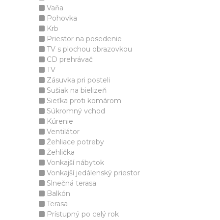
Vaňa
Pohovka
Krb
Priestor na posedenie
TV s plochou obrazovkou
CD prehrávač
TV
Zásuvka pri posteli
Sušiak na bielizeň
Sieťka proti komárom
Súkromný vchod
Kúrenie
Ventilátor
Žehliace potreby
Žehlička
Vonkajší nábytok
Vonkajší jedálenský priestor
Slnečná terasa
Balkón
Terasa
Prístupný po celý rok