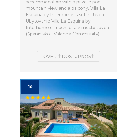
accommodation with a private pool,
mountain view and a balcony, Villa La
Esquina by Interhome is set in Jávea.
Ubytovanie Villa La Esquina by
Interhome sa nachádza v meste Jávea
(Španielsko - Valencia Community).
OVERIŤ DOSTUPNOSŤ
10