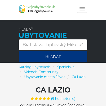
Toggle
navigation
HĽADAŤ
UBYTOVANIE
HĽADAŤ
Katalóg ubytovania
Španielsko
Valencia Community
Ubytovanie mesto Jávea
Ca Lazio
CA LAZIO
(
9
hodnotenie)
2 Calle Tirnavos, 03730 Jávea, Španielsko
-