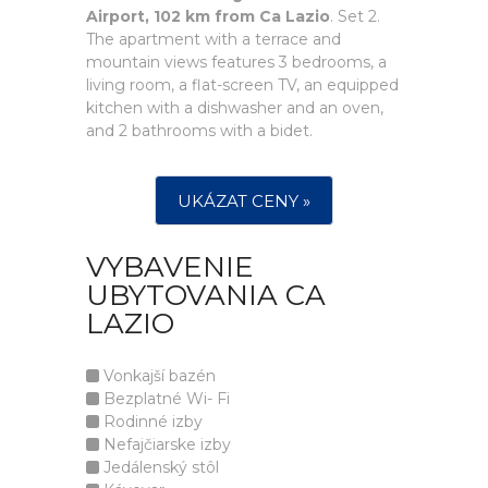
Airport, 102 km from Ca Lazio
. Set 2.
The apartment with a terrace and
mountain views features 3 bedrooms, a
living room, a flat-screen TV, an equipped
kitchen with a dishwasher and an oven,
and 2 bathrooms with a bidet.
UKÁZAT CENY »
VYBAVENIE
UBYTOVANIA CA
LAZIO
Vonkajší bazén
Bezplatné Wi- Fi
Rodinné izby
Nefajčiarske izby
Jedálenský stôl