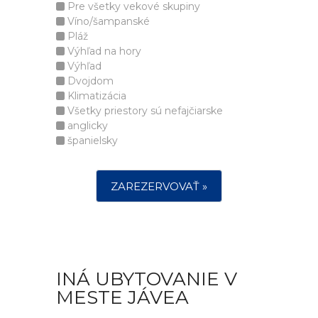
Pre všetky vekové skupiny
Víno/šampanské
Pláž
Výhľad na hory
Výhľad
Dvojdom
Klimatizácia
Všetky priestory sú nefajčiarske
anglicky
španielsky
ZAREZERVOVAŤ »
INÁ UBYTOVANIE V
MESTE JÁVEA