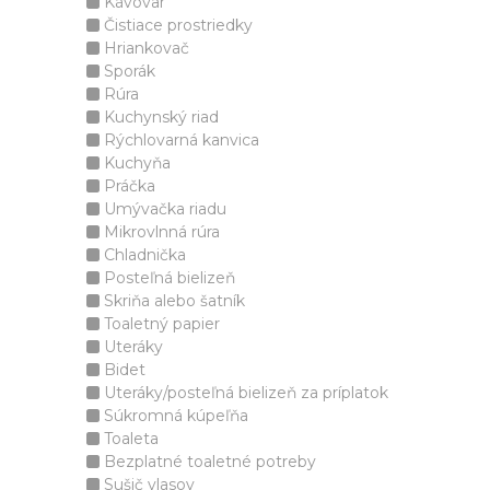
Kávovar
Čistiace prostriedky
Hriankovač
Sporák
Rúra
Kuchynský riad
Rýchlovarná kanvica
Kuchyňa
Práčka
Umývačka riadu
Mikrovlnná rúra
Chladnička
Posteľná bielizeň
Skriňa alebo šatník
Toaletný papier
Uteráky
Bidet
Uteráky/posteľná bielizeň za príplatok
Súkromná kúpeľňa
Toaleta
Bezplatné toaletné potreby
Sušič vlasov