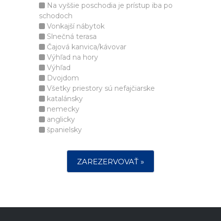
Na vyššie poschodia je prístup iba po
schodoch
Vonkajší nábytok
Slnečná terasa
Čajová kanvica/kávovar
Výhľad na hory
Výhľad
Dvojdom
Všetky priestory sú nefajčiarske
katalánsky
nemecky
anglicky
španielsky
ZAREZERVOVAŤ »