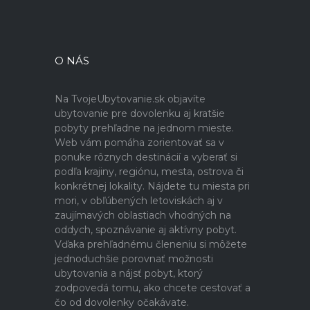
O NÁS
Na TvojeUbytovanie.sk objavíte
ubytovanie pre dovolenku aj kratšie
pobyty prehľadne na jednom mieste.
Web vám pomáha zorientovať sa v
ponuke rôznych destinácií a vyberať si
podľa krajiny, regiónu, mesta, ostrova či
konkrétnej lokality. Nájdete tu miesta pri
mori, v obľúbených letoviskách aj v
zaujímavých oblastiach vhodných na
oddych, spoznávanie aj aktívny pobyt.
Vďaka prehľadnému členeniu si môžete
jednoduchšie porovnať možnosti
ubytovania a nájsť pobyt, ktorý
zodpovedá tomu, ako chcete cestovať a
čo od dovolenky očakávate.