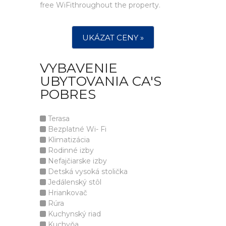
free WiFithroughout the property.
UKÁZAT CENY »
VYBAVENIE
UBYTOVANIA CA'S
POBRES
Terasa
Bezplatné Wi- Fi
Klimatizácia
Rodinné izby
Nefajčiarske izby
Detská vysoká stolička
Jedálenský stôl
Hriankovač
Rúra
Kuchynský riad
Kuchyňa