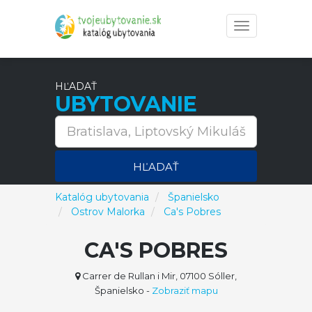
Toggle
navigation
HĽADAŤ
UBYTOVANIE
HĽADAŤ
Katalóg ubytovania
Španielsko
Ostrov Malorka
Ca's Pobres
CA'S POBRES
Carrer de Rullan i Mir, 07100 Sóller,
Španielsko
-
Zobraziť mapu