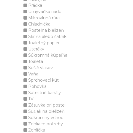
Práčka
Umývačka riadu
Mikrovlnná rúra
Chladnička
Posteľná bielizeň
Skriňa alebo šatník
Toaletný papier
Uteráky
Súkromná kúpeľňa
Toaleta
Sušič vlasov
Vaňa
Sprchovací kút
Pohovka
Satelitné kanály
TV
Zásuvka pri posteli
Sušiak na bielizeň
Súkromný vchod
Žehliace potreby
Žehlička