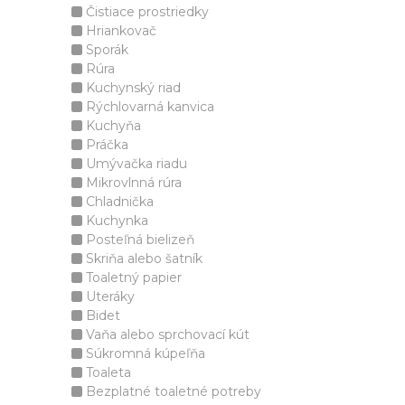
Čistiace prostriedky
Hriankovač
Sporák
Rúra
Kuchynský riad
Rýchlovarná kanvica
Kuchyňa
Práčka
Umývačka riadu
Mikrovlnná rúra
Chladnička
Kuchynka
Posteľná bielizeň
Skriňa alebo šatník
Toaletný papier
Uteráky
Bidet
Vaňa alebo sprchovací kút
Súkromná kúpeľňa
Toaleta
Bezplatné toaletné potreby