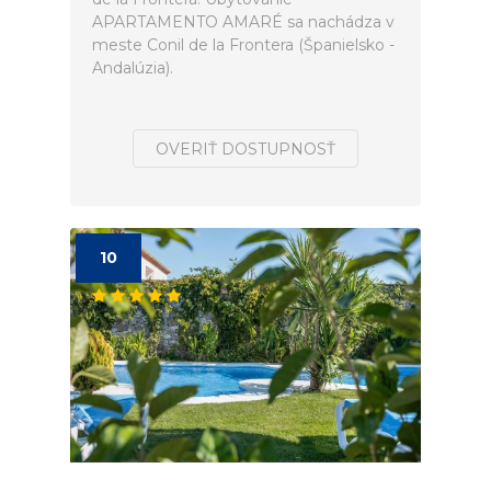
APARTAMENTO AMARÉ sa nachádza v
meste Conil de la Frontera (Španielsko -
Andalúzia).
OVERIŤ DOSTUPNOSŤ
10