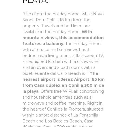
PLAYA.
8 km from the holiday home, while Novo
Sancti Petri Golf is 18 km from the
property. Towels and bed linen are
available in the holiday home.
With
mountain views, this accommodation
features a balcony
. The holiday home
with a terrace and sea views has 3
bedrooms, a living room, a flat-screen TV,
an equipped kitchen with a dishwasher
and an oven, and 2 bathrooms with a
bidet. Fuente del Gallo Beach is 1.
The
nearest airport is Jerez Airport, 65 km
from Casa dúplex en Conil a 300 m de
la playa
. Offers free WiFi, air conditioning
and household amenities such as a
microwave and coffee machine. Right in
the heart of Conil de la Frontera, situated
within a short distance of La Fontanilla
Beach and Los Bateles Beach, Casa