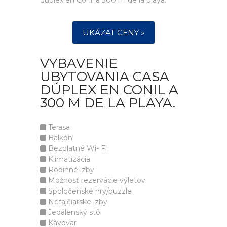
dúplex en Conil a 300 m de la playa.
UKÁZAT CENY »
VYBAVENIE
UBYTOVANIA CASA
DÚPLEX EN CONIL A
300 M DE LA PLAYA.
Terasa
Balkón
Bezplatné Wi- Fi
Klimatizácia
Rodinné izby
Možnosť rezervácie výletov
Spoločenské hry/puzzle
Nefajčiarske izby
Jedálenský stôl
Kávovar