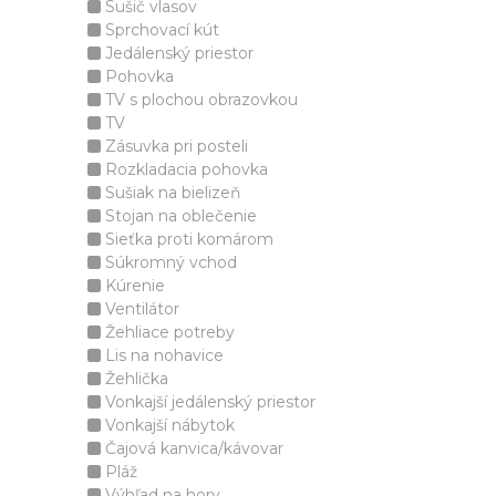
Sušič vlasov
Sprchovací kút
Jedálenský priestor
Pohovka
TV s plochou obrazovkou
TV
Zásuvka pri posteli
Rozkladacia pohovka
Sušiak na bielizeň
Stojan na oblečenie
Sieťka proti komárom
Súkromný vchod
Kúrenie
Ventilátor
Žehliace potreby
Lis na nohavice
Žehlička
Vonkajší jedálenský priestor
Vonkajší nábytok
Čajová kanvica/kávovar
Pláž
Výhľad na hory