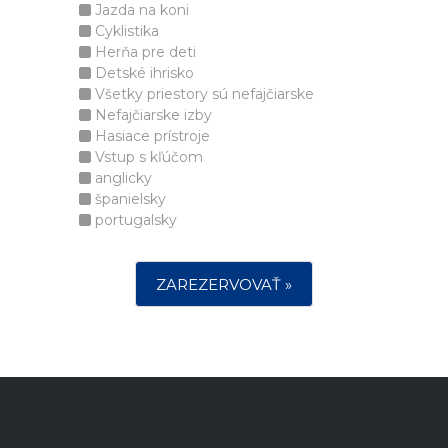
Jazda na koni
Cyklistika
Herňa pre deti
Detské ihrisko
Všetky priestory sú nefajčiarske
Nefajčiarske izby
Hasiace prístroje
Vstup s kľúčom
anglicky
španielsky
portugalsky
ZAREZERVOVAŤ »