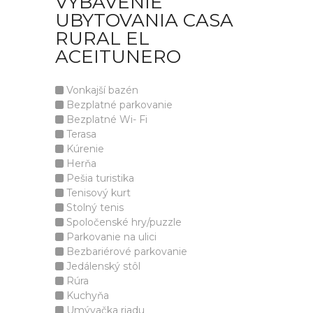
VYBAVENIE
UBYTOVANIA CASA
RURAL EL
ACEITUNERO
Vonkajší bazén
Bezplatné parkovanie
Bezplatné Wi- Fi
Terasa
Kúrenie
Herňa
Pešia turistika
Tenisový kurt
Stolný tenis
Spoločenské hry/puzzle
Parkovanie na ulici
Bezbariérové parkovanie
Jedálenský stôl
Rúra
Kuchyňa
Umývačka riadu