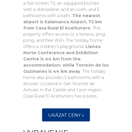
a flat-screen TV, an equipped kitchen
with a dishwasher and an oven, and 5
bathrooms with a bath.
The nearest
airport is Salamanca Airport, 72 km
from Casa Rural El Aceitunero
. This
property offers access to a terrace, ping-
pong, and free WiFi. The holiday home
offers a children's playground.
Lienzo
Norte Conference and Exhibition
Centre is 44 km from the
accommodation, while Torreón de los
Guzmanes is 44 km away
. The holiday
home also provides 5 bathrooms with a
shower. Located in San Vicente de
Arévalo in the Castile and Leon region,
Casa Rural El Aceitunero has a patio.
UKÁZAT CENY »