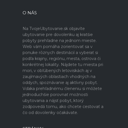
O NÁS
Na TvojeUbytovanie.sk objavíte
ubytovanie pre dovolenku aj kratšie
pobyty prehľadne na jednom mieste.
Web vám pomáha zorientovať sa v
ponuke rôznych destinácií a vyberať si
podľa krajiny, regiónu, mesta, ostrova či
konkrétnej lokality. Nájdete tu miesta pri
mori, v obľúbených letoviskách aj v
zaujímavých oblastiach vhodných na
oddych, spoznávanie aj aktívny pobyt.
Vďaka prehľadnému členeniu si môžete
jednoduchšie porovnať možnosti
ubytovania a nájsť pobyt, ktorý
zodpovedá tomu, ako chcete cestovať a
čo od dovolenky očakávate.