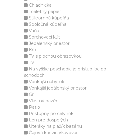
Chladnička
Toaletný papier
Súkromná kúpeľňa
Spoločná kúpeľňa
Vaňa
Sprchovací kút
Jedálenský priestor
Krb
TV s plochou obrazovkou
TV
Na vyššie poschodia je prístup iba po
schodoch
Vonkajší nábytok
Vonkajší jedálenský priestor
Gril
Vlastný bazén
Patio
Prístupný po celý rok
Len pre dospelých
Uteráky na pláž/k bazénu
Čajová kanvica/kávovar