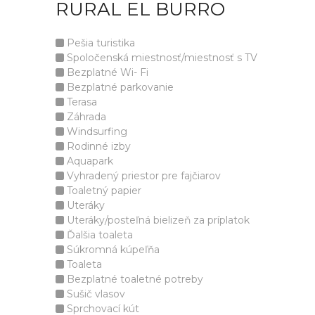
RURAL EL BURRO
Pešia turistika
Spoločenská miestnosť/miestnosť s TV
Bezplatné Wi- Fi
Bezplatné parkovanie
Terasa
Záhrada
Windsurfing
Rodinné izby
Aquapark
Vyhradený priestor pre fajčiarov
Toaletný papier
Uteráky
Uteráky/posteľná bielizeň za príplatok
Ďalšia toaleta
Súkromná kúpeľňa
Toaleta
Bezplatné toaletné potreby
Sušič vlasov
Sprchovací kút