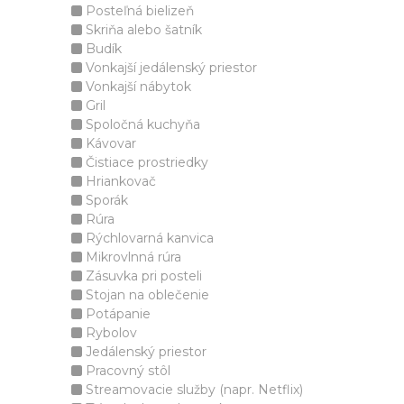
Posteľná bielizeň
Skriňa alebo šatník
Budík
Vonkajší jedálenský priestor
Vonkajší nábytok
Gril
Spoločná kuchyňa
Kávovar
Čistiace prostriedky
Hriankovač
Sporák
Rúra
Rýchlovarná kanvica
Mikrovlnná rúra
Zásuvka pri posteli
Stojan na oblečenie
Potápanie
Rybolov
Jedálenský priestor
Pracovný stôl
Streamovacie služby (napr. Netflix)