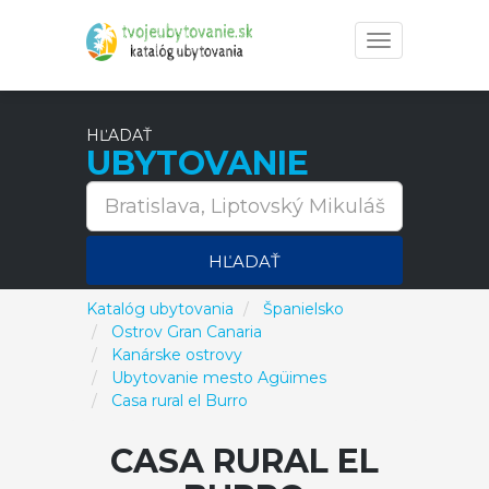
Toggle
navigation
HĽADAŤ
UBYTOVANIE
HĽADAŤ
Katalóg ubytovania
Španielsko
Ostrov Gran Canaria
Kanárske ostrovy
Ubytovanie mesto Agüimes
Casa rural el Burro
CASA RURAL EL