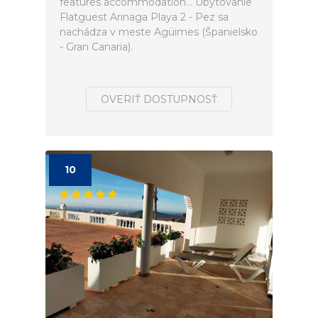
features accommodation... Ubytovanie
Flatguest Arinaga Playa 2 - Pez sa
nachádza v meste Agüimes (Španielsko
- Gran Canaria).
OVERIŤ DOSTUPNOSŤ
10