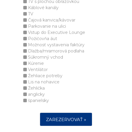
TV s plochou obrazovkou
Káblové kanály
TV
Čajová kanvica/kávovar
Parkovanie na ulici
Vstup do Executive Lounge
Požičovňa áut
Možnosť vystavenia faktúry
Dlažba/mramorová podlaha
Súkromný vchod
Kúrenie
Ventilátor
Žehliace potreby
Lis na nohavice
Žehlička
anglicky
španielsky
ZAREZERVOVAŤ »