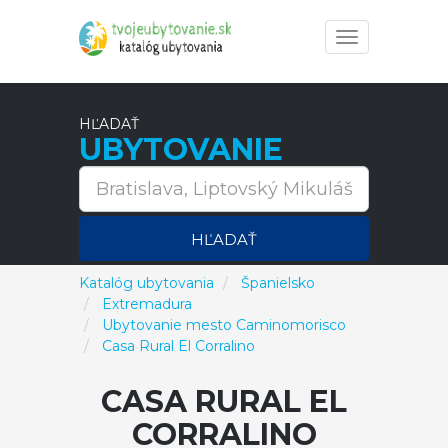
Toggle
navigation
HĽADAŤ
UBYTOVANIE
HĽADAŤ
Katalóg ubytovania
Španielsko
Extremadura
Ubytovanie mesto Caminomorisco
Casa Rural El Corralino
CASA RURAL EL
CORRALINO