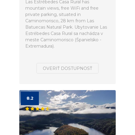
Las Estrébedes Casa Rural has
mountain views, free WiFi and free
private parking, situated in
Caminomorisco, 28 km from Las
Batuecas Natural Park. Ubytovanie Las
Estrébedes Casa Rural sa nachádza v
meste Caminomorisco (Španielsko -
Extremadura).
OVERIŤ DOSTUPNOSŤ
8.2