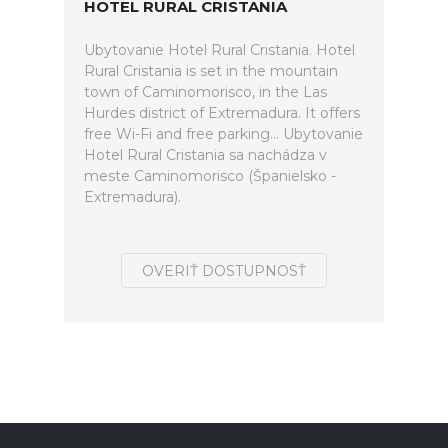
HOTEL RURAL CRISTANIA
Ubytovanie Hotel Rural Cristania. Hotel
Rural Cristania is set in the mountain
town of Caminomorisco, in the Las
Hurdes district of Extremadura. It offers
free Wi-Fi and free parking... Ubytovanie
Hotel Rural Cristania sa nachádza v
meste Caminomorisco (Španielsko -
Extremadura).
OVERIŤ DOSTUPNOSŤ