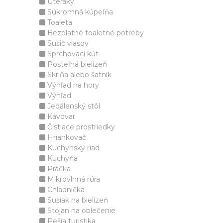
Uteráky
Súkromná kúpeľňa
Toaleta
Bezplatné toaletné potreby
Sušič vlasov
Sprchovací kút
Posteľná bielizeň
Skriňa alebo šatník
Výhľad na hory
Výhľad
Jedálenský stôl
Kávovar
Čistiace prostriedky
Hriankovač
Kuchynský riad
Kuchyňa
Práčka
Mikrovlnná rúra
Chladnička
Sušiak na bielizeň
Stojan na oblečenie
Pešia turistika