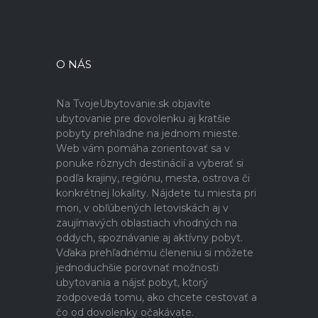
O NÁS
Na TvojeUbytovanie.sk objavíte
ubytovanie pre dovolenku aj kratšie
pobyty prehľadne na jednom mieste.
Web vám pomáha zorientovať sa v
ponuke rôznych destinácií a vyberať si
podľa krajiny, regiónu, mesta, ostrova či
konkrétnej lokality. Nájdete tu miesta pri
mori, v obľúbených letoviskách aj v
zaujímavých oblastiach vhodných na
oddych, spoznávanie aj aktívny pobyt.
Vďaka prehľadnému členeniu si môžete
jednoduchšie porovnať možnosti
ubytovania a nájsť pobyt, ktorý
zodpovedá tomu, ako chcete cestovať a
čo od dovolenky očakávate.