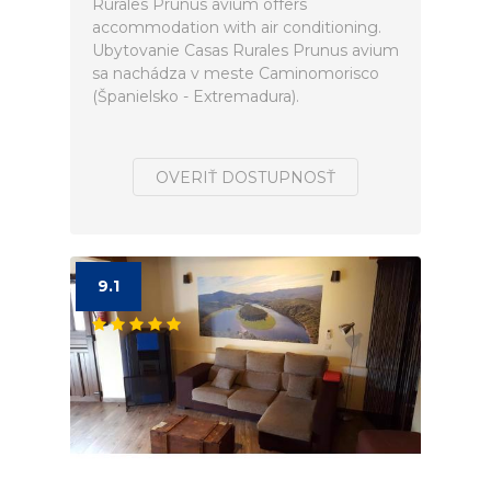
Rurales Prunus avium offers
accommodation with air conditioning.
Ubytovanie Casas Rurales Prunus avium
sa nachádza v meste Caminomorisco
(Španielsko - Extremadura).
OVERIŤ DOSTUPNOSŤ
9.1