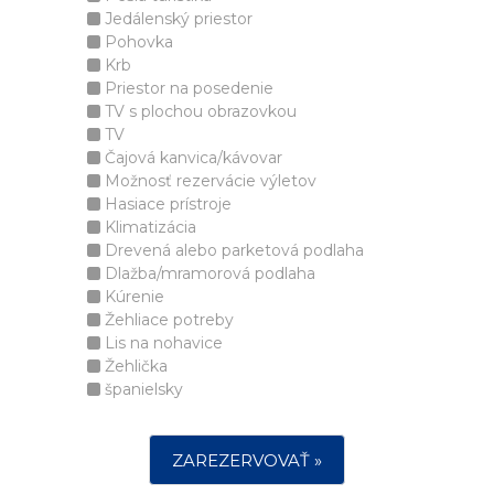
Jedálenský priestor
Pohovka
Krb
Priestor na posedenie
TV s plochou obrazovkou
TV
Čajová kanvica/kávovar
Možnosť rezervácie výletov
Hasiace prístroje
Klimatizácia
Drevená alebo parketová podlaha
Dlažba/mramorová podlaha
Kúrenie
Žehliace potreby
Lis na nohavice
Žehlička
španielsky
ZAREZERVOVAŤ »