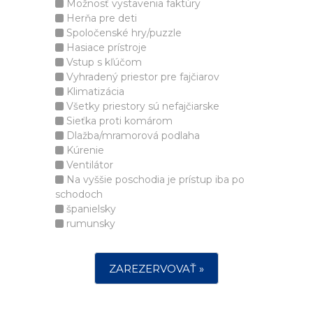
Možnosť vystavenia faktúry
Herňa pre deti
Spoločenské hry/puzzle
Hasiace prístroje
Vstup s kľúčom
Vyhradený priestor pre fajčiarov
Klimatizácia
Všetky priestory sú nefajčiarske
Sieťka proti komárom
Dlažba/mramorová podlaha
Kúrenie
Ventilátor
Na vyššie poschodia je prístup iba po
schodoch
španielsky
rumunsky
ZAREZERVOVAŤ »