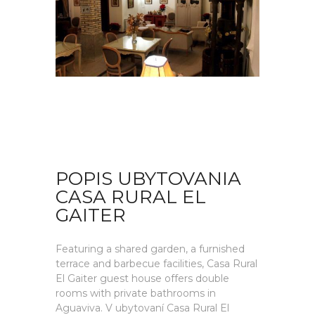
POPIS UBYTOVANIA
CASA RURAL EL
GAITER
Featuring a shared garden, a furnished
terrace and barbecue facilities, Casa Rural
El Gaiter guest house offers double
rooms with private bathrooms in
Aguaviva. V ubytovaní Casa Rural El