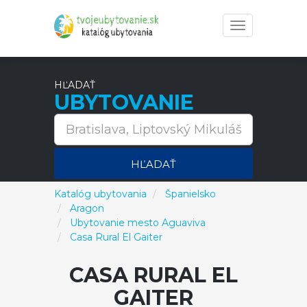
Toggle
navigation
HĽADAŤ
UBYTOVANIE
HĽADAŤ
Katalóg ubytovania
Španielsko
Aragon
Ubytovanie mesto Aguaviva
Casa Rural El Gaiter
CASA RURAL EL
GAITER