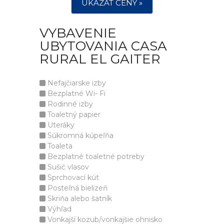
UKÁZAT CENY »
VYBAVENIE
UBYTOVANIA CASA
RURAL EL GAITER
Nefajčiarske izby
Bezplatné Wi- Fi
Rodinné izby
Toaletný papier
Uteráky
Súkromná kúpeľňa
Toaleta
Bezplatné toaletné potreby
Sušič vlasov
Sprchovací kút
Posteľná bielizeň
Skriňa alebo šatník
Výhľad
Vonkajší kozub/vonkajšie ohnisko