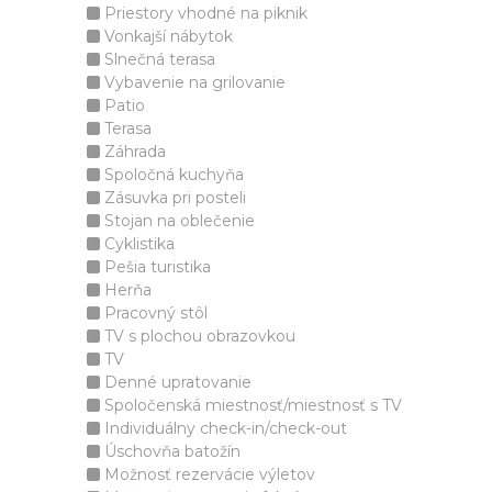
Priestory vhodné na piknik
Vonkajší nábytok
Slnečná terasa
Vybavenie na grilovanie
Patio
Terasa
Záhrada
Spoločná kuchyňa
Zásuvka pri posteli
Stojan na oblečenie
Cyklistika
Pešia turistika
Herňa
Pracovný stôl
TV s plochou obrazovkou
TV
Denné upratovanie
Spoločenská miestnosť/miestnosť s TV
Individuálny check-in/check-out
Úschovňa batožín
Možnosť rezervácie výletov