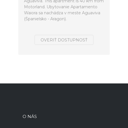
Aguaviva. This apartment is 40 km from
Motorland. Ubytovanie Apartamento
Waiora sa nachádza v meste Aguaviva
(Španielsko - Aragon).
OVERIŤ DOSTUPNOSŤ
O NÁS