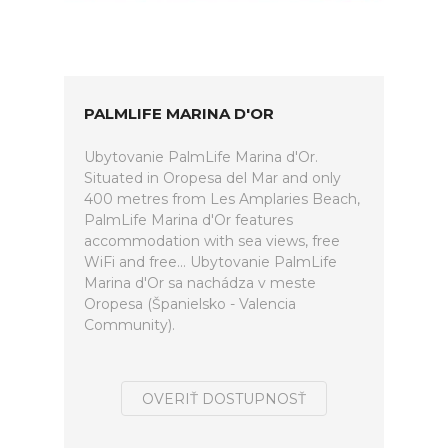
PALMLIFE MARINA D'OR
Ubytovanie PalmLife Marina d'Or.
Situated in Oropesa del Mar and only
400 metres from Les Amplaries Beach,
PalmLife Marina d'Or features
accommodation with sea views, free
WiFi and free... Ubytovanie PalmLife
Marina d'Or sa nachádza v meste
Oropesa (Španielsko - Valencia
Community).
OVERIŤ DOSTUPNOSŤ