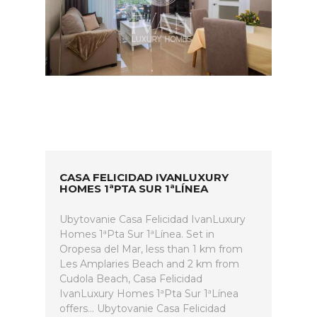
CASA FELICIDAD IVANLUXURY
HOMES 1ªPTA SUR 1ªLÍNEA
Ubytovanie Casa Felicidad IvanLuxury
Homes 1ªPta Sur 1ªLínea. Set in
Oropesa del Mar, less than 1 km from
Les Amplaries Beach and 2 km from
Cudola Beach, Casa Felicidad
IvanLuxury Homes 1ªPta Sur 1ªLínea
offers... Ubytovanie Casa Felicidad