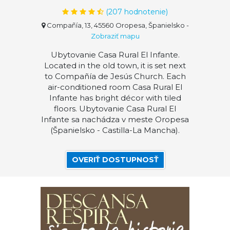
(
207
hodnotenie)
Compañía, 13, 45560 Oropesa, Španielsko
-
Zobraziť mapu
Ubytovanie Casa Rural El Infante.
Located in the old town, it is set next
to Compañía de Jesús Church. Each
air-conditioned room Casa Rural El
Infante has bright décor with tiled
floors. Ubytovanie Casa Rural El
Infante sa nachádza v meste Oropesa
(Španielsko - Castilla-La Mancha).
OVERIŤ DOSTUPNOSŤ