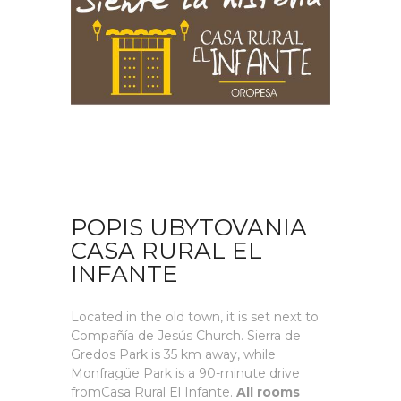
POPIS UBYTOVANIA
CASA RURAL EL
INFANTE
Located in the old town, it is set next to
Compañía de Jesús Church. Sierra de
Gredos Park is 35 km away, while
Monfragüe Park is a 90-minute drive
fromCasa Rural El Infante.
All rooms