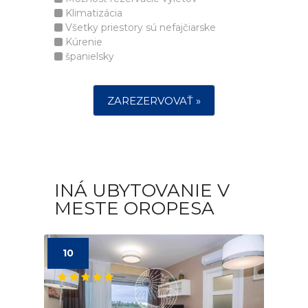
Klimatizácia
Všetky priestory sú nefajčiarske
Kúrenie
španielsky
ZAREZERVOVAŤ »
INÁ UBYTOVANIE V
MESTE OROPESA
10