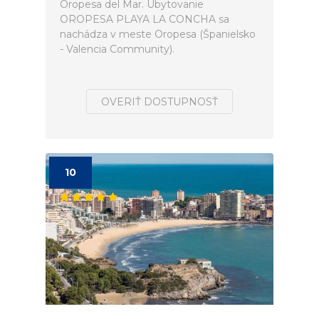
Oropesa del Mar. Ubytovanie
OROPESA PLAYA LA CONCHA sa
nachádza v meste Oropesa (Španielsko
- Valencia Community).
OVERIŤ DOSTUPNOSŤ
10