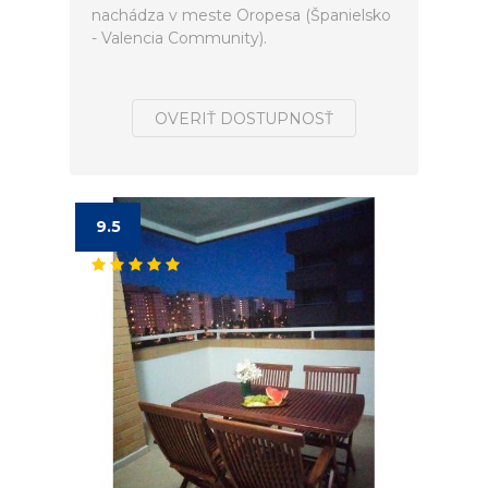
nachádza v meste Oropesa (Španielsko
- Valencia Community).
OVERIŤ DOSTUPNOSŤ
9.5