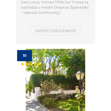
IvanLuxury Homes 1ªPta Sur 1ªLínea sa
nachádza v meste Oropesa (Španielsko
- Valencia Community).
OVERIŤ DOSTUPNOSŤ
10