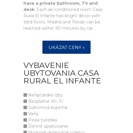
have a private bathroom, TV and
desk
. Each air-conditioned room Casa
Rural El Infante has bright décor with
tiled floors. Madrid and Toledo can be
reached within 90 minutes by car.
UKÁZAT CENY »
VYBAVENIE
UBYTOVANIA CASA
RURAL EL INFANTE
Nefajčiarske izby
Bezplatné Wi- Fi
Súkromná kúpeľňa
Vaňa
Pešia turistika
Denné upratovanie
Možnosť rezervácie výletov