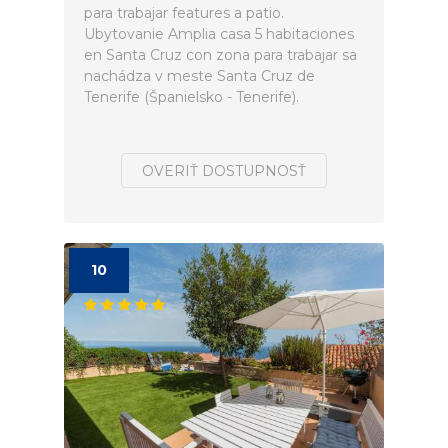
para trabajar features a patio.
Ubytovanie Amplia casa 5 habitaciones
en Santa Cruz con zona para trabajar sa
nachádza v meste Santa Cruz de
Tenerife (Španielsko - Tenerife).
OVERIŤ DOSTUPNOSŤ
10