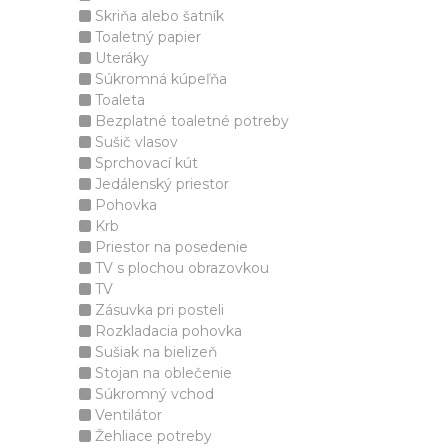
Skriňa alebo šatník
Toaletný papier
Uteráky
Súkromná kúpeľňa
Toaleta
Bezplatné toaletné potreby
Sušič vlasov
Sprchovací kút
Jedálenský priestor
Pohovka
Krb
Priestor na posedenie
TV s plochou obrazovkou
TV
Zásuvka pri posteli
Rozkladacia pohovka
Sušiak na bielizeň
Stojan na oblečenie
Súkromný vchod
Ventilátor
Žehliace potreby