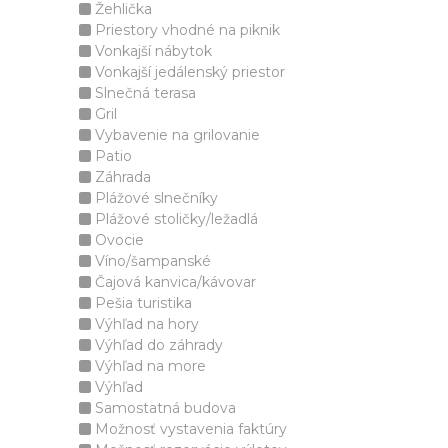
Žehlička
Priestory vhodné na piknik
Vonkajší nábytok
Vonkajší jedálenský priestor
Slnečná terasa
Gril
Vybavenie na grilovanie
Patio
Záhrada
Plážové slnečníky
Plážové stoličky/ležadlá
Ovocie
Víno/šampanské
Čajová kanvica/kávovar
Pešia turistika
Výhľad na hory
Výhľad do záhrady
Výhľad na more
Výhľad
Samostatná budova
Možnosť vystavenia faktúry