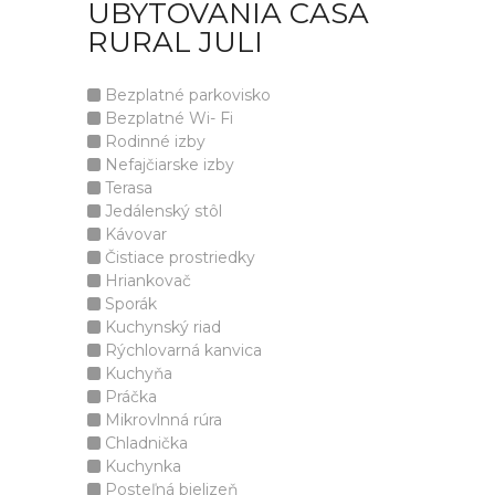
UBYTOVANIA CASA
RURAL JULI
Bezplatné parkovisko
Bezplatné Wi- Fi
Rodinné izby
Nefajčiarske izby
Terasa
Jedálenský stôl
Kávovar
Čistiace prostriedky
Hriankovač
Sporák
Kuchynský riad
Rýchlovarná kanvica
Kuchyňa
Práčka
Mikrovlnná rúra
Chladnička
Kuchynka
Posteľná bielizeň