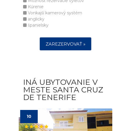
Možnosť rezervácie výletov
Kúrenie
Vonkajší kamerový systém
anglicky
španielsky
ZAREZERVOVAŤ »
INÁ UBYTOVANIE V
MESTE SANTA CRUZ
DE TENERIFE
10