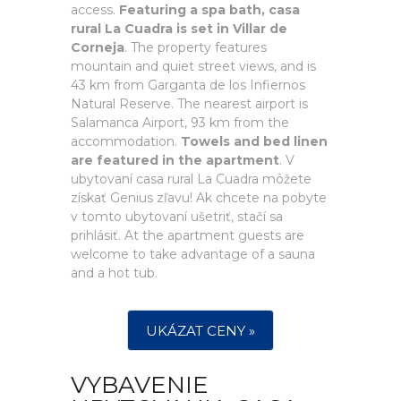
access.
Featuring a spa bath, casa
rural La Cuadra is set in Villar de
Corneja
. The property features
mountain and quiet street views, and is
43 km from Garganta de los Infiernos
Natural Reserve. The nearest airport is
Salamanca Airport, 93 km from the
accommodation.
Towels and bed linen
are featured in the apartment
. V
ubytovaní casa rural La Cuadra môžete
získať Genius zľavu! Ak chcete na pobyte
v tomto ubytovaní ušetriť, stačí sa
prihlásiť. At the apartment guests are
welcome to take advantage of a sauna
and a hot tub.
UKÁZAT CENY »
VYBAVENIE