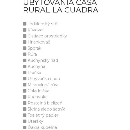
UBYTOVANIA CASA
RURAL LA CUADRA
Jedálenský stôl
Kávovar
Čistiace prostriedky
Hriankovač
Sporák
Rúra
Kuchynský riad
Kuchyňa
Práčka
Umývačka riadu
Mikrovlnná rúra
Chladnička
Kuchynka
Posteľná bielizeň
Skriňa alebo šatník
Toaletný papier
Uteráky
Ďalšia kúpeľňa