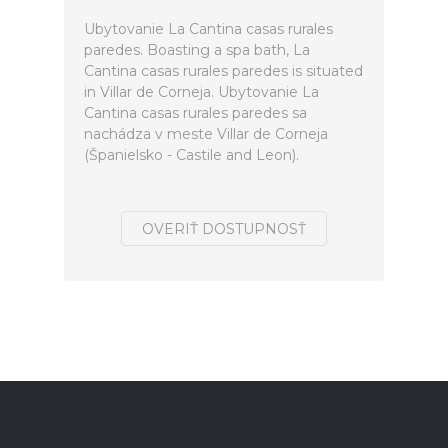
Ubytovanie La Cantina casas rurales
paredes. Boasting a spa bath, La
Cantina casas rurales paredes is situated
in Villar de Corneja. Ubytovanie La
Cantina casas rurales paredes sa
nachádza v meste Villar de Corneja
(Španielsko - Castile and Leon).
OVERIŤ DOSTUPNOSŤ