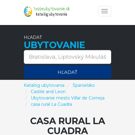
Toggle
navigation
HĽADAŤ
UBYTOVANIE
HĽADAŤ
Katalóg ubytovania
Španielsko
Castile and Leon
Ubytovanie mesto Villar de Corneja
casa rural La Cuadra
CASA RURAL LA
CUADRA