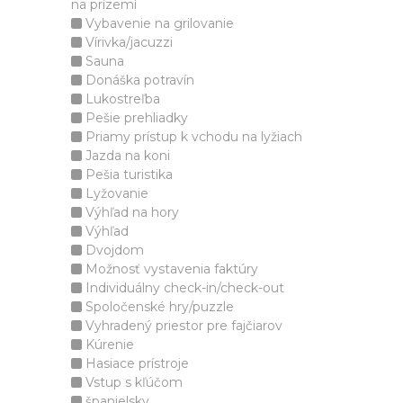
na prízemí
Vybavenie na grilovanie
Vírivka/jacuzzi
Sauna
Donáška potravín
Lukostreľba
Pešie prehliadky
Priamy prístup k vchodu na lyžiach
Jazda na koni
Pešia turistika
Lyžovanie
Výhľad na hory
Výhľad
Dvojdom
Možnosť vystavenia faktúry
Individuálny check-in/check-out
Spoločenské hry/puzzle
Vyhradený priestor pre fajčiarov
Kúrenie
Hasiace prístroje
Vstup s kľúčom
španielsky