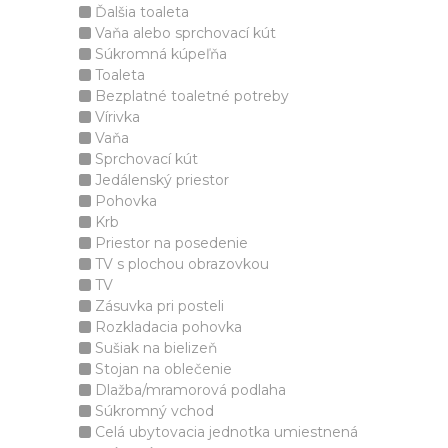
Ďalšia toaleta
Vaňa alebo sprchovací kút
Súkromná kúpeľňa
Toaleta
Bezplatné toaletné potreby
Vírivka
Vaňa
Sprchovací kút
Jedálenský priestor
Pohovka
Krb
Priestor na posedenie
TV s plochou obrazovkou
TV
Zásuvka pri posteli
Rozkladacia pohovka
Sušiak na bielizeň
Stojan na oblečenie
Dlažba/mramorová podlaha
Súkromný vchod
Celá ubytovacia jednotka umiestnená