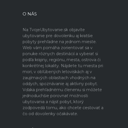
O NÁS
Na TvojeUbytovanie.sk objavíte
ubytovanie pre dovolenku aj kratšie
pobyty prehľadne na jednom mieste.
Web vám pomáha zorientovať sa v
ponuke rôznych destinácií a vyberať si
podľa krajiny, regiónu, mesta, ostrova či
konkrétnej lokality. Nájdete tu miesta pri
mori, v obľúbených letoviskách aj v
zaujímavých oblastiach vhodných na
oddych, spoznávanie aj aktívny pobyt.
Vďaka prehľadnému členeniu si môžete
jednoduchšie porovnať možnosti
ubytovania a nájsť pobyt, ktorý
zodpovedá tomu, ako chcete cestovať a
čo od dovolenky očakávate.