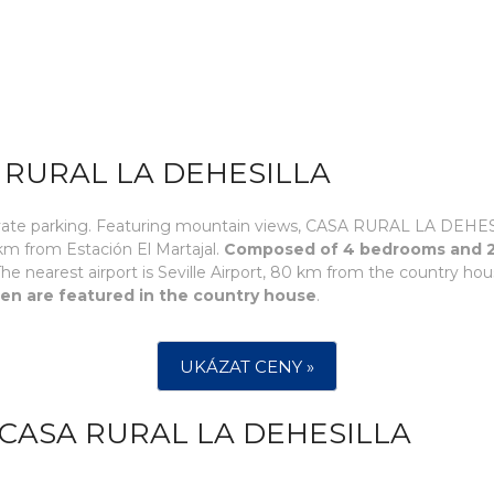
 RURAL LA DEHESILLA
 private parking. Featuring mountain views, CASA RURAL LA DEH
 km from Estación El Martajal.
Composed of 4 bedrooms and 2 b
The nearest airport is Seville Airport, 80 km from the country hous
en are featured in the country house
.
UKÁZAT CENY »
CASA RURAL LA DEHESILLA