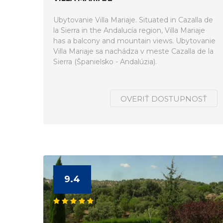
Ubytovanie Villa Mariaje. Situated in Cazalla de
la Sierra in the Andalucía region, Villa Mariaje
has a balcony and mountain views. Ubytovanie
Villa Mariaje sa nachádza v meste Cazalla de la
Sierra (Španielsko - Andalúzia).
OVERIŤ DOSTUPNOSŤ
9.4