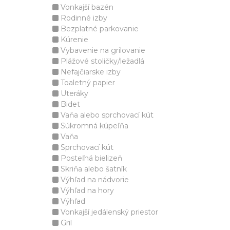
Vonkajší bazén
Rodinné izby
Bezplatné parkovanie
Kúrenie
Vybavenie na grilovanie
Plážové stoličky/ležadlá
Nefajčiarske izby
Toaletný papier
Uteráky
Bidet
Vaňa alebo sprchovací kút
Súkromná kúpeľňa
Vaňa
Sprchovací kút
Posteľná bielizeň
Skriňa alebo šatník
Výhľad na nádvorie
Výhľad na hory
Výhľad
Vonkajší jedálenský priestor
Gril