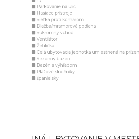
TV
Parkovanie na ulici
Hasiace prístroje
Sieťka proti komárom
Dlažba/mramorová podlaha
Súkromný vchod
Ventilátor
Žehlička
Celá ubytovacia jednotka umiestnená na príze
Sezónny bazén
Bazén s výhľadom
Plážové slnečníky
španielsky
INÁ UBYTOVANIE V MEST