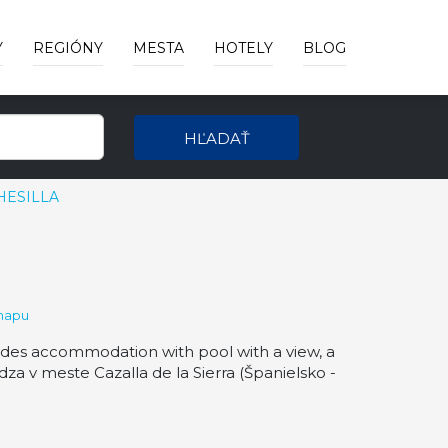
Y
REGIÓNY
MESTA
HOTELY
BLOG
HĽADAŤ
HESILLA
mapu
s accommodation with pool with a view, a
 v meste Cazalla de la Sierra (Španielsko -