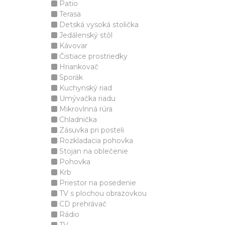
Patio
Terasa
Detská vysoká stolička
Jedálenský stôl
Kávovar
Čistiace prostriedky
Hriankovač
Sporák
Kuchynský riad
Umývačka riadu
Mikrovlnná rúra
Chladnička
Zásuvka pri posteli
Rozkladacia pohovka
Stojan na oblečenie
Pohovka
Krb
Priestor na posedenie
TV s plochou obrazovkou
CD prehrávač
Rádio