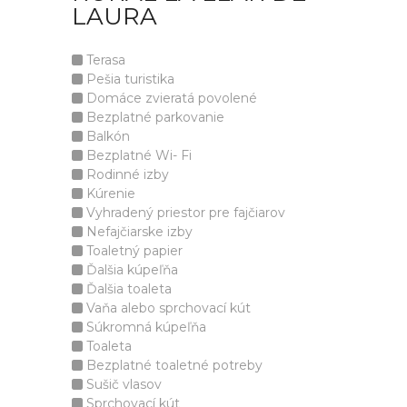
LAURA
Terasa
Pešia turistika
Domáce zvieratá povolené
Bezplatné parkovanie
Balkón
Bezplatné Wi- Fi
Rodinné izby
Kúrenie
Vyhradený priestor pre fajčiarov
Nefajčiarske izby
Toaletný papier
Ďalšia kúpeľňa
Ďalšia toaleta
Vaňa alebo sprchovací kút
Súkromná kúpeľňa
Toaleta
Bezplatné toaletné potreby
Sušič vlasov
Sprchovací kút