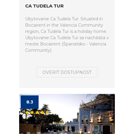
CA TUDELA TUR
Ubytovanie Ca Tudela Tur. Situated in
Bocairent in the Valencia Community
region, Ca Tudela Tur is a holiday home.
Ubytovanie Ca Tudela Tur sa nachádza v
meste Bocairent (Španielsko - Valencia
Community).
OVERIŤ DOSTUPNOSŤ
8.3