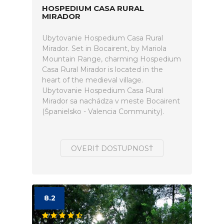
HOSPEDIUM CASA RURAL
MIRADOR
Ubytovanie Hospedium Casa Rural
Mirador. Set in Bocairent, by Mariola
Mountain Range, charming Hospedium
Casa Rural Mirador is located in the
heart of the medieval village.
Ubytovanie Hospedium Casa Rural
Mirador sa nachádza v meste Bocairent
(Španielsko - Valencia Community).
OVERIŤ DOSTUPNOSŤ
8.2