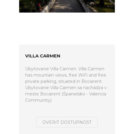
VILLA CARMEN
Ubytovanie Villa Carmen. Villa Carmen
has mountain views, free WiFi and free
private parking, situated in Bocairent.
Ubytovanie Villa Carmen sa nachádza v
meste Bocairent (Španielsko - Valencia
Community).
OVERIŤ DOSTUPNOSŤ