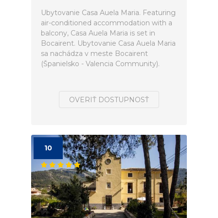
Ubytovanie Casa Auela Maria. Featuring
air-conditioned accommodation with a
balcony, Casa Auela Maria is set in
Bocairent. Ubytovanie Casa Auela Maria
sa nachádza v meste Bocairent
(Španielsko - Valencia Community).
OVERIŤ DOSTUPNOSŤ
10