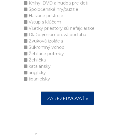
Knihy, DVD a hudba pre deti
Spoločenské hry/puzzle
Hasiace prístroje
Vstup s kľúčom
Všetky priestory sú nefajčiarske
Dlažba/mramorová podlaha
Zvuková izolácia
Súkromný vchod
Žehliace potreby
Žehlička
katalánsky
anglicky
španielsky
ZAREZERVOVAŤ »