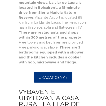
mountain views, La Llar de Laura is
located in Boicairent, a 15-minute
drive from Sierra Mariola Nature
Reserve
. Alicante Airport is located 89
km from La Llar de Laura. The living room
has a fireplace, sofa and flat-screen TV.
There are restaurants and shops
within 500 metres of the property
.
Free towels and bed linen are provided.
Free parking is available.
There are 2
bathrooms equipped with a shower,
and the kitchen includes a cooker
with hob, microwave and fridge
.
UKÁZAT CENY »
VYBAVENIE
UBYTOVANIA CASA
RURAL LA LLAR DE