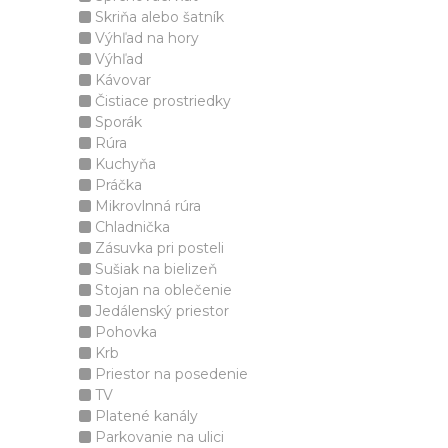
Skriňa alebo šatník
Výhľad na hory
Výhľad
Kávovar
Čistiace prostriedky
Sporák
Rúra
Kuchyňa
Práčka
Mikrovlnná rúra
Chladnička
Zásuvka pri posteli
Sušiak na bielizeň
Stojan na oblečenie
Jedálenský priestor
Pohovka
Krb
Priestor na posedenie
TV
Platené kanály
Parkovanie na ulici