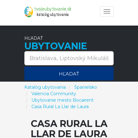
Toggle
navigation
HĽADAŤ
UBYTOVANIE
HĽADAŤ
Katalóg ubytovania
Španielsko
Valencia Community
Ubytovanie mesto Bocairent
Casa Rural La Llar de Laura
CASA RURAL LA
LLAR DE LAURA