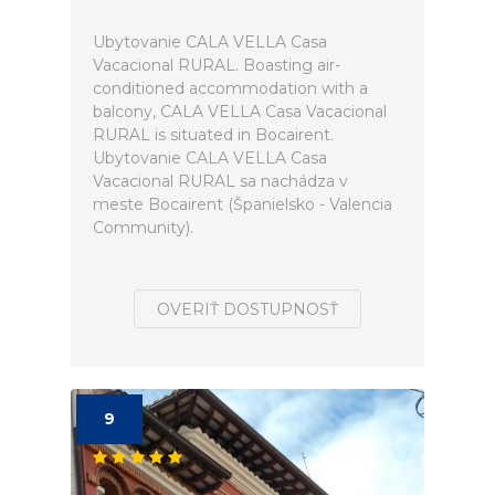
Ubytovanie CALA VELLA Casa
Vacacional RURAL. Boasting air-
conditioned accommodation with a
balcony, CALA VELLA Casa Vacacional
RURAL is situated in Bocairent.
Ubytovanie CALA VELLA Casa
Vacacional RURAL sa nachádza v
meste Bocairent (Španielsko - Valencia
Community).
OVERIŤ DOSTUPNOSŤ
9