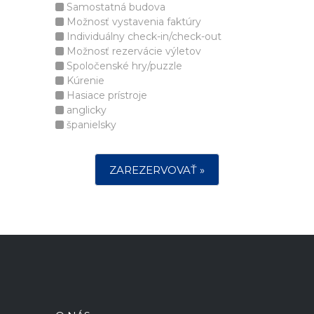
Samostatná budova
Možnosť vystavenia faktúry
Individuálny check-in/check-out
Možnosť rezervácie výletov
Spoločenské hry/puzzle
Kúrenie
Hasiace prístroje
anglicky
španielsky
ZAREZERVOVAŤ »