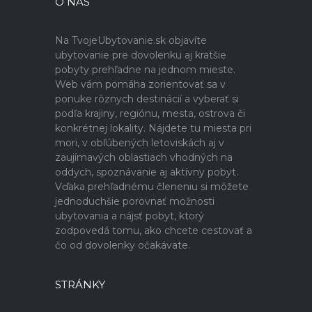
O NÁS
Na TvojeUbytovanie.sk objavíte
ubytovanie pre dovolenku aj kratšie
pobyty prehľadne na jednom mieste.
Web vám pomáha zorientovať sa v
ponuke rôznych destinácií a vyberať si
podľa krajiny, regiónu, mesta, ostrova či
konkrétnej lokality. Nájdete tu miesta pri
mori, v obľúbených letoviskách aj v
zaujímavých oblastiach vhodných na
oddych, spoznávanie aj aktívny pobyt.
Vďaka prehľadnému členeniu si môžete
jednoduchšie porovnať možnosti
ubytovania a nájsť pobyt, ktorý
zodpovedá tomu, ako chcete cestovať a
čo od dovolenky očakávate.
STRÁNKY