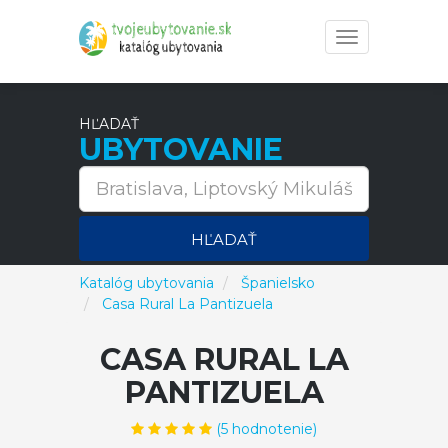
Toggle
navigation
HĽADAŤ
UBYTOVANIE
HĽADAŤ
Katalóg ubytovania
Španielsko
Casa Rural La Pantizuela
CASA RURAL LA
PANTIZUELA
(
5
hodnotenie)