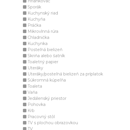
Hriankovač
Sporák
Kuchynský riad
Kuchyňa
Práčka
Mikrovlnná rúra
Chladnička
Kuchynka
Posteľná bielizeň
Skriňa alebo šatník
Toaletný papier
Uteráky
Uteráky/posteľná bielizeň za príplatok
Súkromná kúpeľňa
Toaleta
Vaňa
Jedálenský priestor
Pohovka
Krb
Pracovný stôl
TV s plochou obrazovkou
TV