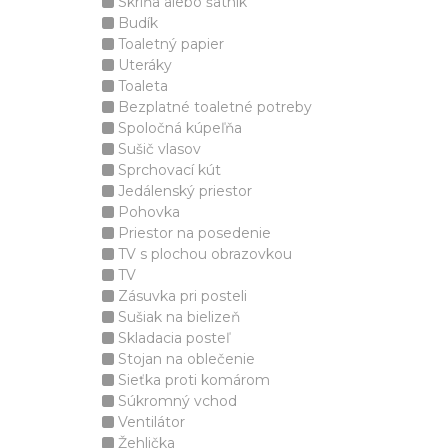
Skriňa alebo šatník
Budík
Toaletný papier
Uteráky
Toaleta
Bezplatné toaletné potreby
Spoločná kúpeľňa
Sušič vlasov
Sprchovací kút
Jedálenský priestor
Pohovka
Priestor na posedenie
TV s plochou obrazovkou
TV
Zásuvka pri posteli
Sušiak na bielizeň
Skladacia posteľ
Stojan na oblečenie
Sieťka proti komárom
Súkromný vchod
Ventilátor
Žehlička