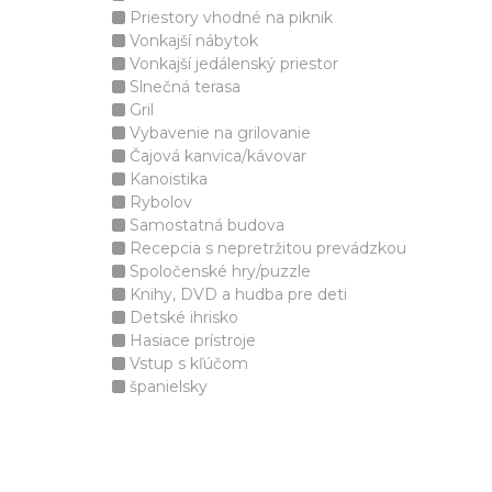
Priestory vhodné na piknik
Vonkajší nábytok
Vonkajší jedálenský priestor
Slnečná terasa
Gril
Vybavenie na grilovanie
Čajová kanvica/kávovar
Kanoistika
Rybolov
Samostatná budova
Recepcia s nepretržitou prevádzkou
Spoločenské hry/puzzle
Knihy, DVD a hudba pre deti
Detské ihrisko
Hasiace prístroje
Vstup s kľúčom
španielsky