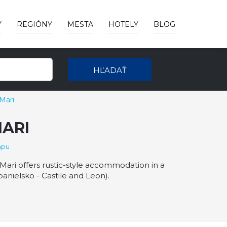
Y
REGIÓNY
MESTA
HOTELY
BLOG
HĽADAŤ
 Mari
MARI
apu
 Mari offers rustic-style accommodation in a
nielsko - Castile and Leon).