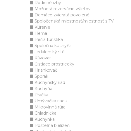
Rodinné izby
Možnosť rezervácie výletov
Domáce zvieratá povolené
Spoločenská miestnosť/miestnosť s TV
Kúrenie
Herňa
Pešia turistika
Spoločná kuchyňa
Jedálenský stôl
Kávovar
Čistiace prostriedky
Hriankovač
Sporák
Kuchynský riad
Kuchyňa
Práčka
Umývačka riadu
Mikrovlnná rúra
Chladnička
Kuchynka
Posteľná bielizeň