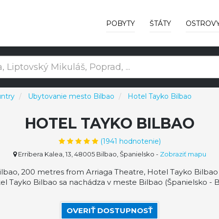
POBYTY
ŠTÁTY
OSTROV
ntry
Ubytovanie mesto Bilbao
Hotel Tayko Bilbao
HOTEL TAYKO BILBAO
(
1941
hodnotenie)
Erribera Kalea, 13, 48005 Bilbao, Španielsko
-
Zobraziť mapu
lbao, 200 metres from Arriaga Theatre, Hotel Tayko Bilbao was
l Tayko Bilbao sa nachádza v meste Bilbao (Španielsko - 
OVERIŤ DOSTUPNOSŤ