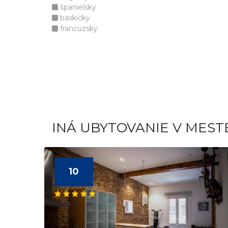
španielsky
baskicky
francúzsky
INÁ UBYTOVANIE V MEST
10