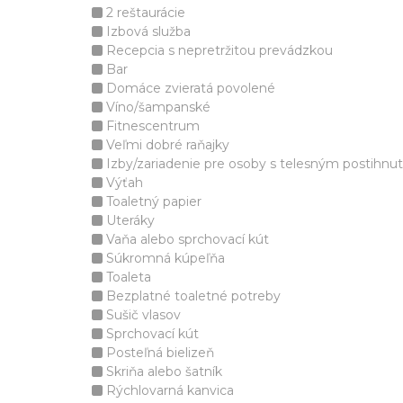
2 reštaurácie
Izbová služba
Recepcia s nepretržitou prevádzkou
Bar
Domáce zvieratá povolené
Víno/šampanské
Fitnescentrum
Veľmi dobré raňajky
Izby/zariadenie pre osoby s telesným postihnu
Výťah
Toaletný papier
Uteráky
Vaňa alebo sprchovací kút
Súkromná kúpeľňa
Toaleta
Bezplatné toaletné potreby
Sušič vlasov
Sprchovací kút
Posteľná bielizeň
Skriňa alebo šatník
Rýchlovarná kanvica