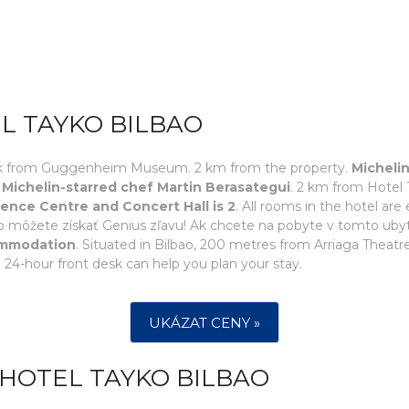
L TAYKO BILBAO
walk from Guggenheim Museum. 2 km from the property.
Michelin
Michelin-starred chef Martin Berasategui
. 2 km from Hotel 
nce Centre and Concert Hall is 2
. All rooms in the hotel ar
ao môžete získať Genius zľavu! Ak chcete na pobyte v tomto ubytova
commodation
. Situated in Bilbao, 200 metres from Arriaga Theatre
 24-hour front desk can help you plan your stay.
UKÁZAT CENY »
HOTEL TAYKO BILBAO