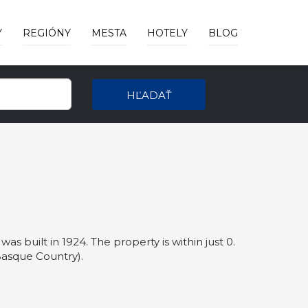
Y
REGIÓNY
MESTA
HOTELY
BLOG
HĽADAŤ
 built in 1924. The property is within just 0.
Basque Country).