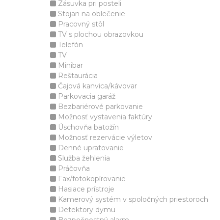
Zásuvka pri posteli
Stojan na oblečenie
Pracovný stôl
TV s plochou obrazovkou
Telefón
TV
Minibar
Reštaurácia
Čajová kanvica/kávovar
Parkovacia garáž
Bezbariérové parkovanie
Možnosť vystavenia faktúry
Úschovňa batožín
Možnosť rezervácie výletov
Denné upratovanie
Služba žehlenia
Práčovňa
Fax/fotokopírovanie
Hasiace prístroje
Kamerový systém v spoločných priestoroch
Detektory dymu