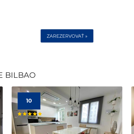
ZAREZERVOVAŤ »
E BILBAO
10