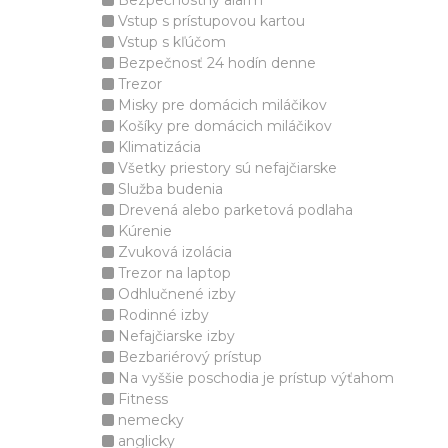
Bezpečnostný alarm
Vstup s prístupovou kartou
Vstup s kľúčom
Bezpečnosť 24 hodín denne
Trezor
Misky pre domácich miláčikov
Košíky pre domácich miláčikov
Klimatizácia
Všetky priestory sú nefajčiarske
Služba budenia
Drevená alebo parketová podlaha
Kúrenie
Zvuková izolácia
Trezor na laptop
Odhlučnené izby
Rodinné izby
Nefajčiarske izby
Bezbariérový prístup
Na vyššie poschodia je prístup výťahom
Fitness
nemecky
anglicky