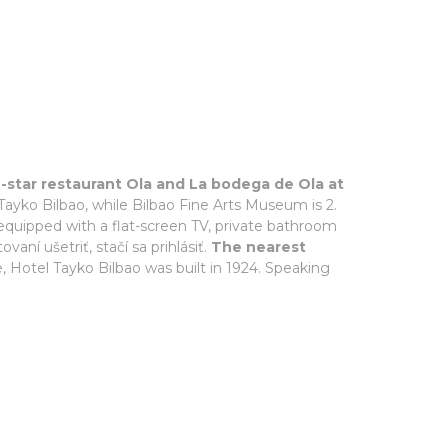
-star restaurant Ola and La bodega de Ola at
Tayko Bilbao, while Bilbao Fine Arts Museum is 2.
e equipped with a flat-screen TV, private bathroom
ní ušetriť, stačí sa prihlásiť.
The nearest
, Hotel Tayko Bilbao was built in 1924. Speaking