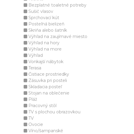
Bezplatné toaletné potreby
Sušič vlasov
Sprchovací kút
Posteľná bielizeň
Skriňa alebo šatník
Výhľad na zaujímavé miesto
Výhľad na hory
Výhľad na more
Výhľad
Vonkajší nábytok
Terasa
Čistiace prostriedky
Zásuvka pri posteli
Skladacia posteľ
Stojan na oblečenie
Pláž
Pracovný stôl
TV s plochou obrazovkou
TV
Ovocie
Víno/šampanské