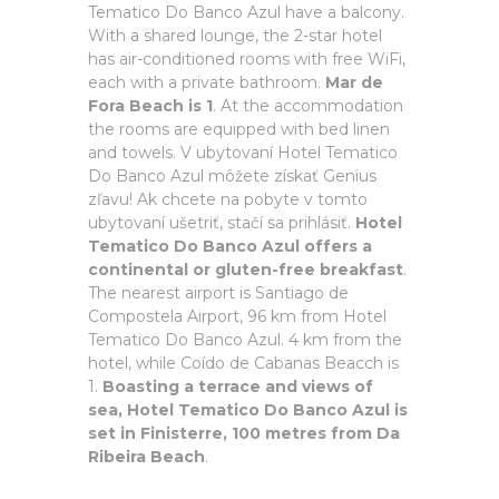
Tematico Do Banco Azul have a balcony.
With a shared lounge, the 2-star hotel
has air-conditioned rooms with free WiFi,
each with a private bathroom.
Mar de
Fora Beach is 1
. At the accommodation
the rooms are equipped with bed linen
and towels. V ubytovaní Hotel Tematico
Do Banco Azul môžete získať Genius
zľavu! Ak chcete na pobyte v tomto
ubytovaní ušetriť, stačí sa prihlásiť.
Hotel
Tematico Do Banco Azul offers a
continental or gluten-free breakfast
.
The nearest airport is Santiago de
Compostela Airport, 96 km from Hotel
Tematico Do Banco Azul. 4 km from the
hotel, while Coído de Cabanas Beacch is
1.
Boasting a terrace and views of
sea, Hotel Tematico Do Banco Azul is
set in Finisterre, 100 metres from Da
Ribeira Beach
.