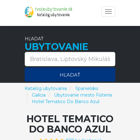
Toggle
navigation
HĽADAŤ
UBYTOVANIE
HĽADAŤ
Katalóg ubytovania
Španielsko
Galícia
Ubytovanie mesto Fisterra
Hotel Tematico Do Banco Azul
HOTEL TEMATICO
DO BANCO AZUL