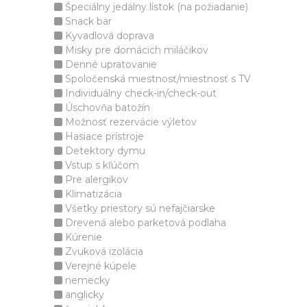
Špeciálny jedálny lístok (na požiadanie)
Snack bar
Kyvadlová doprava
Misky pre domácich miláčikov
Denné upratovanie
Spoločenská miestnosť/miestnosť s TV
Individuálny check-in/check-out
Úschovňa batožín
Možnosť rezervácie výletov
Hasiace prístroje
Detektory dymu
Vstup s kľúčom
Pre alergikov
Klimatizácia
Všetky priestory sú nefajčiarske
Drevená alebo parketová podlaha
Kúrenie
Zvuková izolácia
Verejné kúpele
nemecky
anglicky