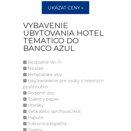
UKÁZAT CENY »
VYBAVENIE
UBYTOVANIA HOTEL
TEMATICO DO
BANCO AZUL
Bezplatné Wi- Fi
Na pláži
Nefajčiarske izby
Izby/zariadenie pre osoby s telesným
postihnutím
Rodinné izby
Toaletný papier
Uteráky
Vaňa alebo sprchovací kút
Papuče
Súkromná kúpeľňa
Toaleta