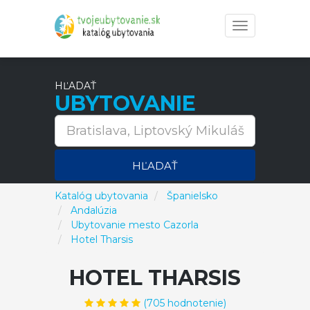
Toggle
navigation
HĽADAŤ
UBYTOVANIE
HĽADAŤ
Katalóg ubytovania
Španielsko
Andalúzia
Ubytovanie mesto Cazorla
Hotel Tharsis
HOTEL THARSIS
(
705
hodnotenie)