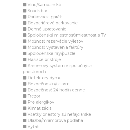
Víno/šampanské
Snack bar
Parkovacia garáž
Bezbariérové parkovanie
Denné upratovanie
Spoločenská miestnosť/miestnosť s TV
Možnosť rezervácie výletov
Možnosť vystavenia faktúry
Spoločenské hry/puzzle
Hasiace prístroje
Kamerový systém v spoločných
priestoroch
Detektory dymu
Bezpečnostný alarm
Bezpečnosť 24 hodín denne
Trezor
Pre alergikov
Klimatizácia
Všetky priestory sú nefajčiarske
Dlažba/mramorová podlaha
Výťah