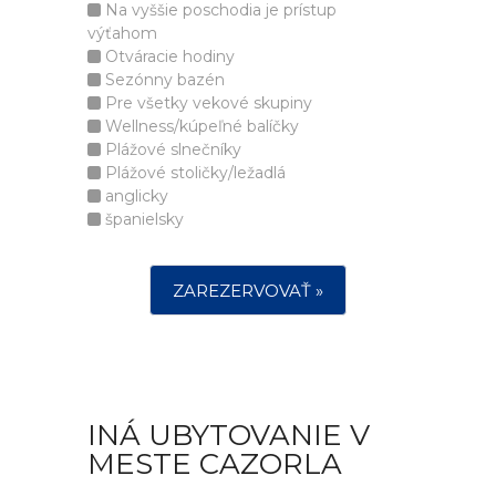
Na vyššie poschodia je prístup
výťahom
Otváracie hodiny
Sezónny bazén
Pre všetky vekové skupiny
Wellness/kúpeľné balíčky
Plážové slnečníky
Plážové stoličky/ležadlá
anglicky
španielsky
ZAREZERVOVAŤ »
INÁ UBYTOVANIE V
MESTE CAZORLA