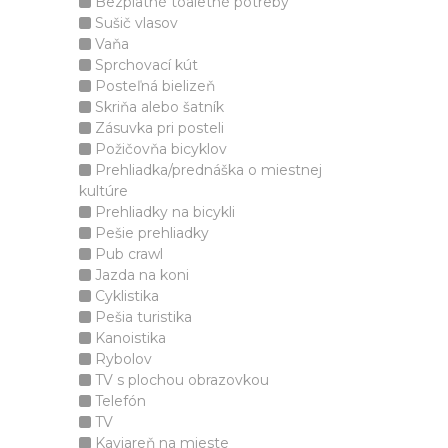
Bezplatné toaletné potreby
Sušič vlasov
Vaňa
Sprchovací kút
Posteľná bielizeň
Skriňa alebo šatník
Zásuvka pri posteli
Požičovňa bicyklov
Prehliadka/prednáška o miestnej
kultúre
Prehliadky na bicykli
Pešie prehliadky
Pub crawl
Jazda na koni
Cyklistika
Pešia turistika
Kanoistika
Rybolov
TV s plochou obrazovkou
Telefón
TV
Kaviareň na mieste