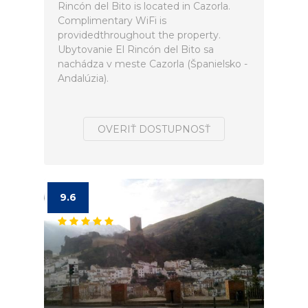
Rincón del Bito is located in Cazorla.
Complimentary WiFi is
providedthroughout the property.
Ubytovanie El Rincón del Bito sa
nachádza v meste Cazorla (Španielsko -
Andalúzia).
OVERIŤ DOSTUPNOSŤ
9.6