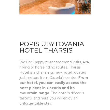
POPIS UBYTOVANIA
HOTEL THARSIS
We’ll be happy to recommend visits, 4x4,
hiking or horse riding routes. Tharsis
Hotel is a charming, new hotel, located
just meters from Cazorla’s center.
From
our hotel, you can easily access the
best places in Cazorla and its
mountain range
. The hotel’s décor is
tasteful and here you will enjoy an
unforgettable stay.