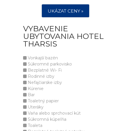
UKÁZAT CENY »
VYBAVENIE
UBYTOVANIA HOTEL
THARSIS
Vonkajší bazén
Súkromné parkovisko
Bezplatné Wi- Fi
Rodinné izby
Nefajčiarske izby
Kúrenie
Bar
Toaletný papier
Uteráky
Vaňa alebo sprchovací kút
Súkromná kúpeľňa
Toaleta