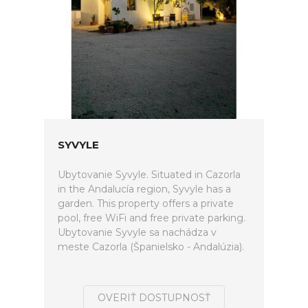
SYVYLE
Ubytovanie Syvyle. Situated in Cazorla
in the Andalucía region, Syvyle has a
garden. This property offers a private
pool, free WiFi and free private parking.
Ubytovanie Syvyle sa nachádza v
meste Cazorla (Španielsko - Andalúzia).
OVERIŤ DOSTUPNOSŤ