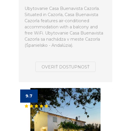
Ubytovanie Casa Buenavista Cazorla.
Situated in Cazorla, Casa Buenavista
Cazorla features air-conditioned
accommodation with a balcony and
free WiFi. Ubytovanie Casa Buenavista
Cazorla sa nachádza v meste Cazorla
(Španielsko - Andalúzia).
OVERIŤ DOSTUPNOSŤ
9.7