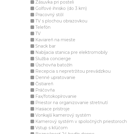
Zásuvka pri posteli
Golfové ihrisko (do 3 km)
Pracovný stôl
TV s plochou obrazovkou
Telefón
TV
Kaviareň na mieste
Snack bar
Nabíjacia stanica pre elektromobily
Služba concierge
Úschovňa batožín
Recepcia s nepretržitou prevádzkou
Denné upratovanie
Čistiareň
Práčovňa
Fax/fotokopírovanie
Priestor na organizovanie stretnutí
Hasiace prístroje
Vonkajší kamerový systém
Kamerový systém v spoločných priestoroch
Vstup s kľúčom