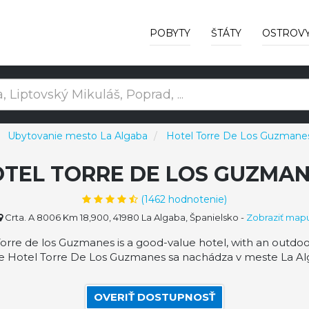
POBYTY
ŠTÁTY
OSTROV
Ubytovanie mesto La Algaba
Hotel Torre De Los Guzmane
TEL TORRE DE LOS GUZMA
(
1462
hodnotenie)
Crta. A 8006 Km 18,900, 41980 La Algaba, Španielsko
-
Zobraziť map
re de los Guzmanes is a good-value hotel, with an outdoor
e Hotel Torre De Los Guzmanes sa nachádza v meste La Alg
OVERIŤ DOSTUPNOSŤ