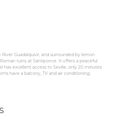
he River Guadalquivir, and surrounded by lemon
he Roman ruins at Santiponce. It offers a peaceful
el has excellent access to Seville, only 20 minutes
rooms have a balcony, TV and air conditioning.
S