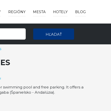
Y
REGIÓNY
MESTA
HOTELY
BLOG
HĽADAŤ
s
NES
u
 swimming pool and free parking. It offers a
aba (Španielsko - Andalúzia).