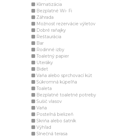
Klimatizácia
Bezplatné Wi- Fi
Záhrada
Možnosť rezervácie výletov
Dobré raňajky
Reštaurácia
Bar
Rodinné izby
Toaletný papier
Uteráky
Bidet
Vaňa alebo sprchovací kút
Súkromná kúpeľňa
Toaleta
Bezplatné toaletné potreby
Sušič vlasov
Vaňa
Posteľná bielizeň
Skriňa alebo šatník
Výhľad
Slnečná terasa