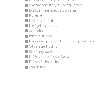
Bezpečnosť 24 hodín denne
Všetky priestory sú nefajčiarske
Dlažba/mramorová podlaha
Kúrenie
Požičovňa áut
Nefajčiarske izby
Žehlička
Izbová služba
Na vyššie poschodia je prístup výťahom
Otváracie hodiny
Sezónny bazén
Plážové stoličky/ležadlá
Plážové slnečníky
španielsky