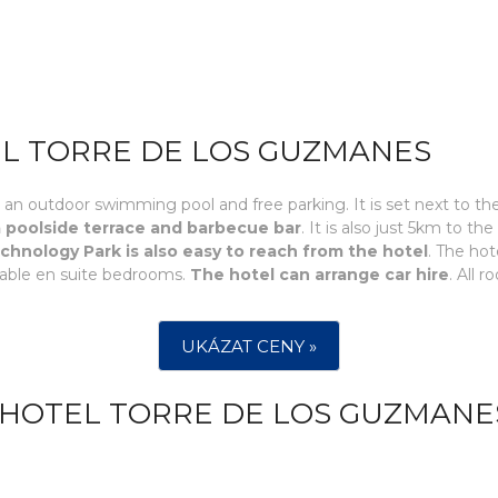
EL TORRE DE LOS GUZMANES
 an outdoor swimming pool and free parking. It is set next to t
 poolside terrace and barbecue bar
. It is also just 5km to t
echnology Park is also easy to reach from the hotel
. The hot
table en suite bedrooms.
The hotel can arrange car hire
. All 
UKÁZAT CENY »
 HOTEL TORRE DE LOS GUZMANE