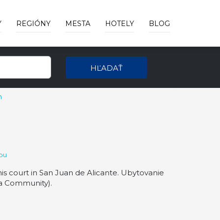
Y
REGIÓNY
MESTA
HOTELY
BLOG
HĽADAŤ
n
pu
is court in San Juan de Alicante. Ubytovanie
ia Community).