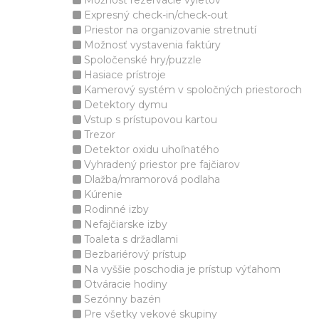
Možnosť rezervácie výletov
Expresný check-in/check-out
Priestor na organizovanie stretnutí
Možnosť vystavenia faktúry
Spoločenské hry/puzzle
Hasiace prístroje
Kamerový systém v spoločných priestoroch
Detektory dymu
Vstup s prístupovou kartou
Trezor
Detektor oxidu uhoľnatého
Vyhradený priestor pre fajčiarov
Dlažba/mramorová podlaha
Kúrenie
Rodinné izby
Nefajčiarske izby
Toaleta s držadlami
Bezbariérový prístup
Na vyššie poschodia je prístup výťahom
Otváracie hodiny
Sezónny bazén
Pre všetky vekové skupiny