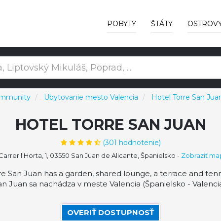
POBYTY
ŠTÁTY
OSTROV
ommunity
Ubytovanie mesto Valencia
Hotel Torre San Jua
HOTEL TORRE SAN JUAN
(
301
hodnotenie)
arrer l'Horta, 1, 03550 San Juan de Alicante, Španielsko
-
Zobraziť ma
e San Juan has a garden, shared lounge, a terrace and tenn
an Juan sa nachádza v meste Valencia (Španielsko - Valenc
OVERIŤ DOSTUPNOSŤ