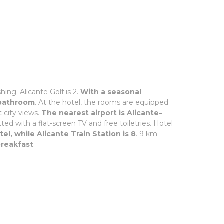
hing. Alicante Golf is 2.
With a seasonal
 bathroom
. At the hotel, the rooms are equipped
 city views.
The nearest airport is Alicante–
ted with a flat-screen TV and free toiletries. Hotel
el, while Alicante Train Station is 8
. 9 km
breakfast
.