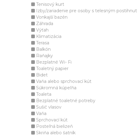
Tenisový kurt
Izby/zariadenie pre osoby s telesným postihnu
Vonkajší bazén
Záhrada
Výťah
Klimatizácia
Terasa
Balkón
Raňajky
Bezplatné Wi- Fi
Toaletný papier
Bidet
Vaňa alebo sprchovací kút
Súkromná kúpeľňa
Toaleta
Bezplatné toaletné potreby
Sušič vlasov
Vaňa
Sprchovací kút
Posteľná bielizeň
Skriňa alebo šatník