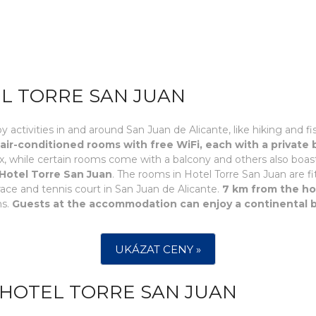
L TORRE SAN JUAN
 activities in and around San Juan de Alicante, like hiking and fis
air-conditioned rooms with free WiFi, each with a private
, while certain rooms come with a balcony and others also boast
Hotel Torre San Juan
. The rooms in Hotel Torre San Juan are fit
race and tennis court in San Juan de Alicante.
7 km from the hot
ms.
Guests at the accommodation can enjoy a continental 
UKÁZAT CENY »
 HOTEL TORRE SAN JUAN