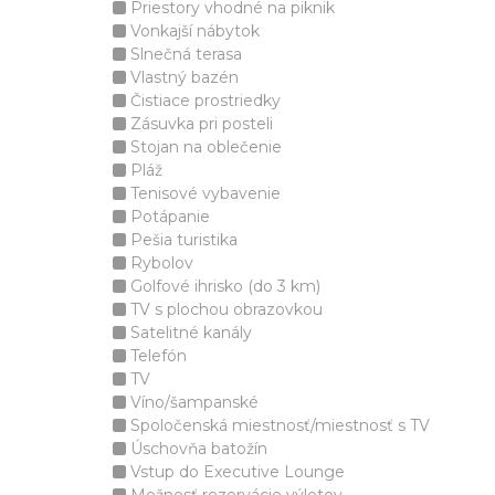
Priestory vhodné na piknik
Vonkajší nábytok
Slnečná terasa
Vlastný bazén
Čistiace prostriedky
Zásuvka pri posteli
Stojan na oblečenie
Pláž
Tenisové vybavenie
Potápanie
Pešia turistika
Rybolov
Golfové ihrisko (do 3 km)
TV s plochou obrazovkou
Satelitné kanály
Telefón
TV
Víno/šampanské
Spoločenská miestnosť/miestnosť s TV
Úschovňa batožín
Vstup do Executive Lounge