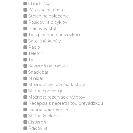
Chladnička
Zásuvka pri posteli
Stojan na oblečenie
Požičovňa bicyklov
Pracovný stôl
TV s plochou obrazovkou
Satelitné kanály
Rádio
Telefón
TV
Kaviareň na mieste
Snack bar
Minibar
Možnosť vystavenia faktúry
Služba concierge
Možnosť rezervácie výletov
Recepcia s nepretržitou prevádzkou
Denné upratovanie
Služba žehlenia
Čistiareň
Práčovňa