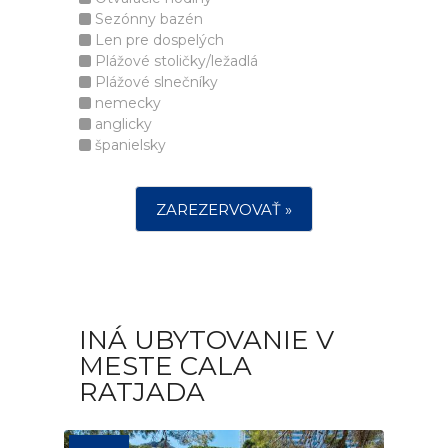
Sezónny bazén
Len pre dospelých
Plážové stoličky/ležadlá
Plážové slnečníky
nemecky
anglicky
španielsky
ZAREZERVOVAŤ »
INÁ UBYTOVANIE V
MESTE CALA
RATJADA