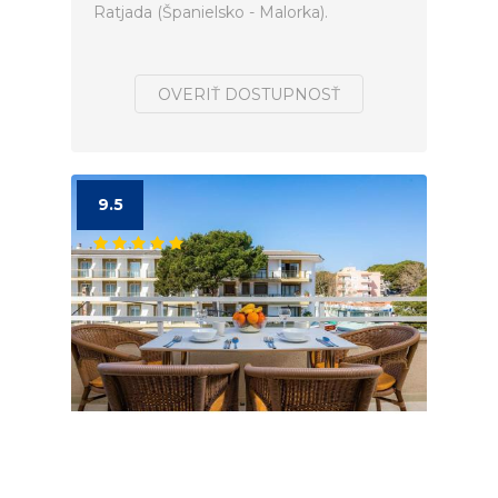
Ratjada (Španielsko - Malorka).
OVERIŤ DOSTUPNOSŤ
9.5