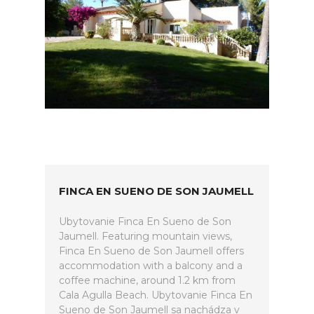
FINCA EN SUENO DE SON JAUMELL
Ubytovanie Finca En Sueno de Son
Jaumell. Featuring mountain views,
Finca En Sueno de Son Jaumell offers
accommodation with a balcony and a
coffee machine, around 1.2 km from
Cala Agulla Beach. Ubytovanie Finca En
Sueno de Son Jaumell sa nachádza v