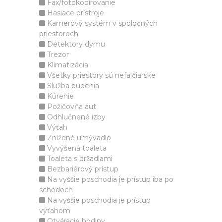
Fax/fotokopírovanie
Hasiace prístroje
Kamerový systém v spoločných
priestoroch
Detektory dymu
Trezor
Klimatizácia
Všetky priestory sú nefajčiarske
Služba budenia
Kúrenie
Požičovňa áut
Odhlučnené izby
Výťah
Znížené umývadlo
Vyvýšená toaleta
Toaleta s držadlami
Bezbariérový prístup
Na vyššie poschodia je prístup iba po
schodoch
Na vyššie poschodia je prístup
výťahom
Otváracie hodiny