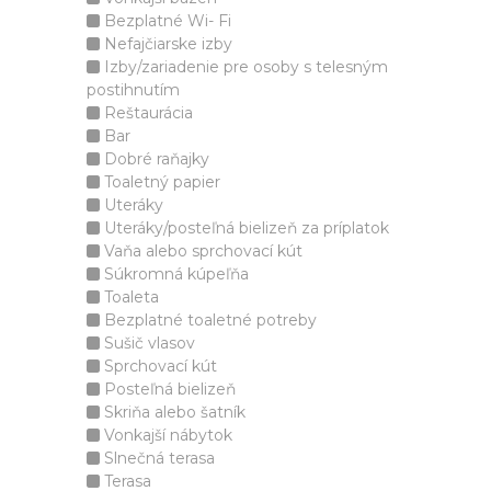
Bezplatné Wi- Fi
Nefajčiarske izby
Izby/zariadenie pre osoby s telesným
postihnutím
Reštaurácia
Bar
Dobré raňajky
Toaletný papier
Uteráky
Uteráky/posteľná bielizeň za príplatok
Vaňa alebo sprchovací kút
Súkromná kúpeľňa
Toaleta
Bezplatné toaletné potreby
Sušič vlasov
Sprchovací kút
Posteľná bielizeň
Skriňa alebo šatník
Vonkajší nábytok
Slnečná terasa
Terasa