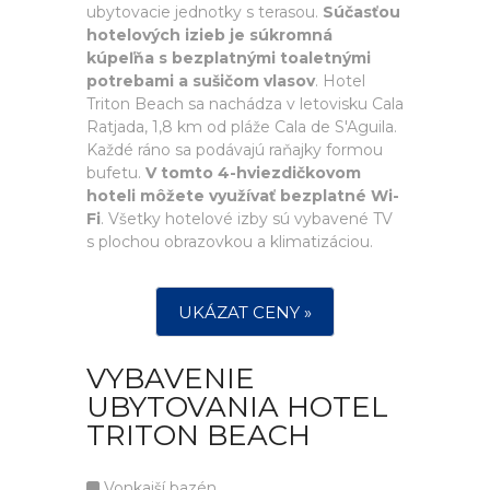
ubytovacie jednotky s terasou.
Súčasťou
hotelových izieb je súkromná
kúpeľňa s bezplatnými toaletnými
potrebami a sušičom vlasov
. Hotel
Triton Beach sa nachádza v letovisku Cala
Ratjada, 1,8 km od pláže Cala de S'Aguila.
Každé ráno sa podávajú raňajky formou
bufetu.
V tomto 4-hviezdičkovom
hoteli môžete využívať bezplatné Wi-
Fi
. Všetky hotelové izby sú vybavené TV
s plochou obrazovkou a klimatizáciou.
UKÁZAT CENY »
VYBAVENIE
UBYTOVANIA HOTEL
TRITON BEACH
Vonkajší bazén