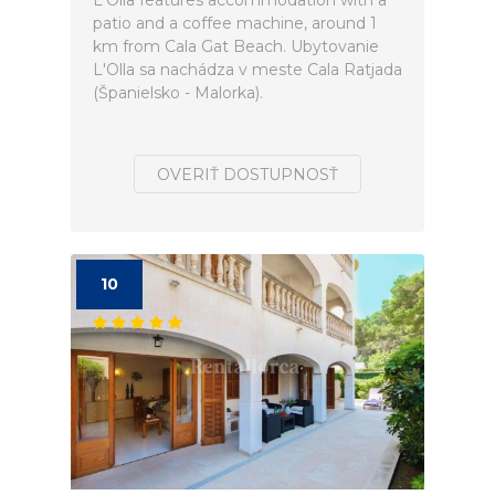
L'Olla features accommodation with a
patio and a coffee machine, around 1
km from Cala Gat Beach. Ubytovanie
L'Olla sa nachádza v meste Cala Ratjada
(Španielsko - Malorka).
OVERIŤ DOSTUPNOSŤ
10