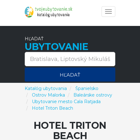
Toggle
navigation
HĽADAŤ
UBYTOVANIE
HĽADAŤ
Katalóg ubytovania
Španielsko
Ostrov Malorka
Baleárske ostrovy
Ubytovanie mesto Cala Ratjada
Hotel Triton Beach
HOTEL TRITON
BEACH