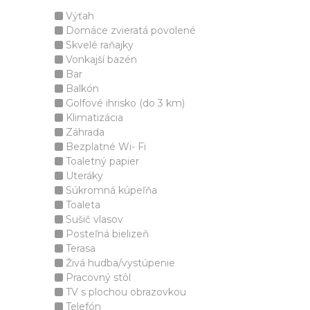
Výťah
Domáce zvieratá povolené
Skvelé raňajky
Vonkajší bazén
Bar
Balkón
Golfové ihrisko (do 3 km)
Klimatizácia
Záhrada
Bezplatné Wi- Fi
Toaletný papier
Uteráky
Súkromná kúpeľňa
Toaleta
Sušič vlasov
Posteľná bielizeň
Terasa
Živá hudba/vystúpenie
Pracovný stôl
TV s plochou obrazovkou
Telefón