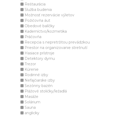
Reštaurácia
Služba budenia
Možnosť rezervácie výletov
Požičovňa áut
Obedové balíčky
Kaderníctvo/kozmetika
Práčovňa
Recepcia s nepretržitou prevádzkou
Priestor na organizovanie stretnutí
Hasiace prístroje
Detektory dymu
Trezor
Kúrenie
Rodinné izby
Nefajčiarske izby
Sezónny bazén
Plážové stoličky/ležadlá
Masáže
Solárium
Sauna
anglicky