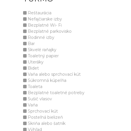
Reštaurácia
Nefajčiarske izby
Bezplatné Wi- Fi
Bezplatné parkovisko
Rodinné izby
Bar
Skvelé raňajky
Toaletný papier
Uteráky
Bidet
Vaňa alebo sprchovací kút
Súkromná kúpeľňa
Toaleta
Bezplatné toaletné potreby
Sušič vlasov
Vaňa
Sprchovací kút
Posteľná bielizeň
Skriňa alebo šatník
Výhľad