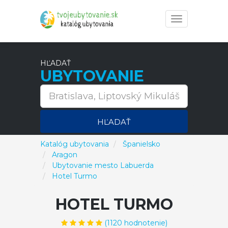
Toggle
navigation
HĽADAŤ
UBYTOVANIE
HĽADAŤ
Katalóg ubytovania
Španielsko
Aragon
Ubytovanie mesto Labuerda
Hotel Turmo
HOTEL TURMO
(
1120
hodnotenie)