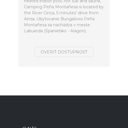
heated indoor pool, hot tub and sauna,
Camping Peña Montañesa is located by
the River Cinca, 5 minutes’ drive from
Aínsa. Ubytovanie Bungalows Peña
Montañesa sa nachádza v meste
Labuerda (Španielsko - Aragon).
OVERIŤ DOSTUPNOSŤ