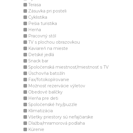
Terasa
Zásuvka pri posteli
Cyklistika
Pešia turistika
Herňa
Pracovný stôl
TV s plochou obrazovkou
Kaviareň na mieste
Detské jedlá
Snack bar
Spoločenská miestnosť/miestnosť s TV
Úschovňa batožín
Fax/fotokopírovanie
Možnosť rezervácie výletov
Obedové balíčky
Herňa pre deti
Spoločenské hry/puzzle
Klimatizácia
Všetky priestory sú nefajčiarske
Dlažba/mramorová podlaha
Kúrenie