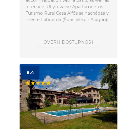
accommodation with a patio, as well as
a terrace. Ubytovanie Apartamentos
Turismo Rural Casa Alfós sa nachádza v
meste Labuerda (Španielsko - Aragon).
OVERIŤ DOSTUPNOSŤ
8.4