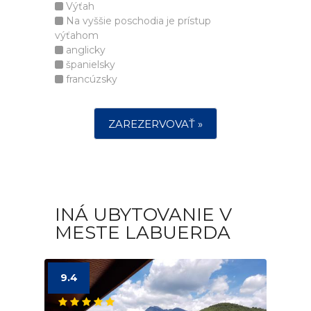
Výťah
Na vyššie poschodia je prístup
výťahom
anglicky
španielsky
francúzsky
ZAREZERVOVAŤ »
INÁ UBYTOVANIE V
MESTE LABUERDA
9.4