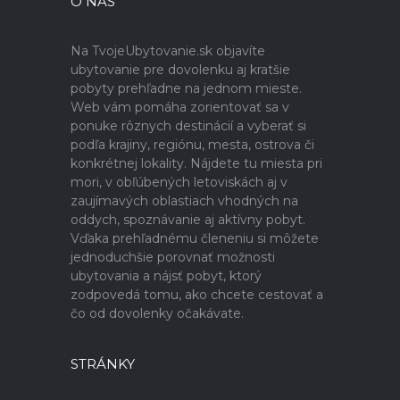
O NÁS
Na TvojeUbytovanie.sk objavíte
ubytovanie pre dovolenku aj kratšie
pobyty prehľadne na jednom mieste.
Web vám pomáha zorientovať sa v
ponuke rôznych destinácií a vyberať si
podľa krajiny, regiónu, mesta, ostrova či
konkrétnej lokality. Nájdete tu miesta pri
mori, v obľúbených letoviskách aj v
zaujímavých oblastiach vhodných na
oddych, spoznávanie aj aktívny pobyt.
Vďaka prehľadnému členeniu si môžete
jednoduchšie porovnať možnosti
ubytovania a nájsť pobyt, ktorý
zodpovedá tomu, ako chcete cestovať a
čo od dovolenky očakávate.
STRÁNKY