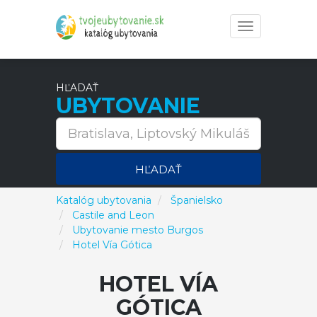
Toggle
navigation
HĽADAŤ
UBYTOVANIE
HĽADAŤ
Katalóg ubytovania
Španielsko
Castile and Leon
Ubytovanie mesto Burgos
Hotel Vía Gótica
HOTEL VÍA
GÓTICA