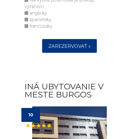
Na vyššie poschodia je prístup
výťahom
anglicky
španielsky
francúzsky
ZAREZERVOVAŤ »
INÁ UBYTOVANIE V
MESTE BURGOS
10