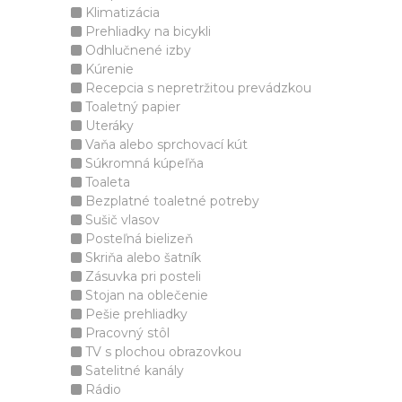
Klimatizácia
Prehliadky na bicykli
Odhlučnené izby
Kúrenie
Recepcia s nepretržitou prevádzkou
Toaletný papier
Uteráky
Vaňa alebo sprchovací kút
Súkromná kúpeľňa
Toaleta
Bezplatné toaletné potreby
Sušič vlasov
Posteľná bielizeň
Skriňa alebo šatník
Zásuvka pri posteli
Stojan na oblečenie
Pešie prehliadky
Pracovný stôl
TV s plochou obrazovkou
Satelitné kanály
Rádio