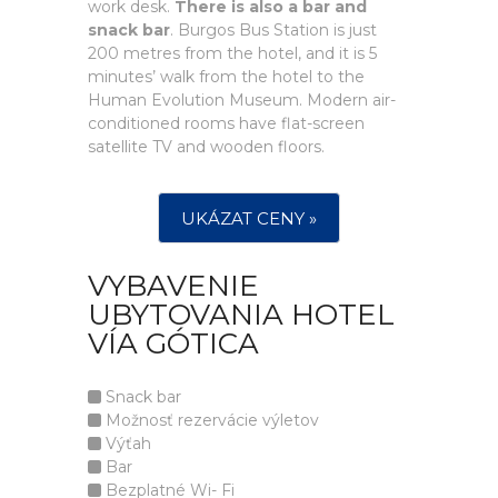
work desk.
There is also a bar and
snack bar
. Burgos Bus Station is just
200 metres from the hotel, and it is 5
minutes’ walk from the hotel to the
Human Evolution Museum. Modern air-
conditioned rooms have flat-screen
satellite TV and wooden floors.
UKÁZAT CENY »
VYBAVENIE
UBYTOVANIA HOTEL
VÍA GÓTICA
Snack bar
Možnosť rezervácie výletov
Výťah
Bar
Bezplatné Wi- Fi