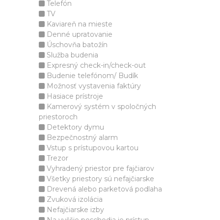
Telefón
TV
Kaviareň na mieste
Denné upratovanie
Úschovňa batožín
Služba budenia
Expresný check-in/check-out
Budenie telefónom/ Budík
Možnosť vystavenia faktúry
Hasiace prístroje
Kamerový systém v spoločných
priestoroch
Detektory dymu
Bezpečnostný alarm
Vstup s prístupovou kartou
Trezor
Vyhradený priestor pre fajčiarov
Všetky priestory sú nefajčiarske
Drevená alebo parketová podlaha
Zvuková izolácia
Nefajčiarske izby