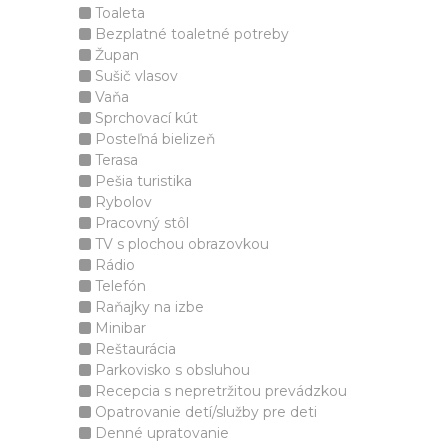
Toaleta
Bezplatné toaletné potreby
Župan
Sušič vlasov
Vaňa
Sprchovací kút
Posteľná bielizeň
Terasa
Pešia turistika
Rybolov
Pracovný stôl
TV s plochou obrazovkou
Rádio
Telefón
Raňajky na izbe
Minibar
Reštaurácia
Parkovisko s obsluhou
Recepcia s nepretržitou prevádzkou
Opatrovanie detí/služby pre deti
Denné upratovanie