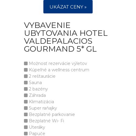
UKÁZAT CENY »
VYBAVENIE
UBYTOVANIA HOTEL
VALDEPALACIOS
GOURMAND 5* GL
Možnosť rezervácie výletov
Kúpeľné a wellness centrum
2 reštaurácie
Sauna
2 bazény
Záhrada
Klimatizácia
Super raňajky
Bezplatné parkovanie
Bezplatné Wi- Fi
Uteráky
Papuče