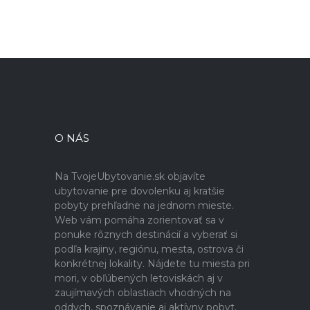
O NÁS
Na TvojeUbytovanie.sk objavíte
ubytovanie pre dovolenku aj kratšie
pobyty prehľadne na jednom mieste.
Web vám pomáha zorientovať sa v
ponuke rôznych destinácií a vyberať si
podľa krajiny, regiónu, mesta, ostrova či
konkrétnej lokality. Nájdete tu miesta pri
mori, v obľúbených letoviskách aj v
zaujímavých oblastiach vhodných na
oddych, spoznávanie aj aktívny pobyt.