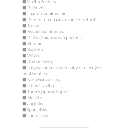
Služba žehlenia
Práčovňa
Fax/fotokopírovanie
Priestor na organizovanie stretnutí
Trezor
Kyvadlová doprava
Dlažba/mramorová podlaha
Kúrenie
Kaplnka
Výťah
Rodinné izby
Izby/zariadenie pre osoby s telesným
postihnutím
Nefajčiarske izby
Izbová služba
Turecký/parný kúpeľ
Masáže
anglicky
španielsky
francúzsky