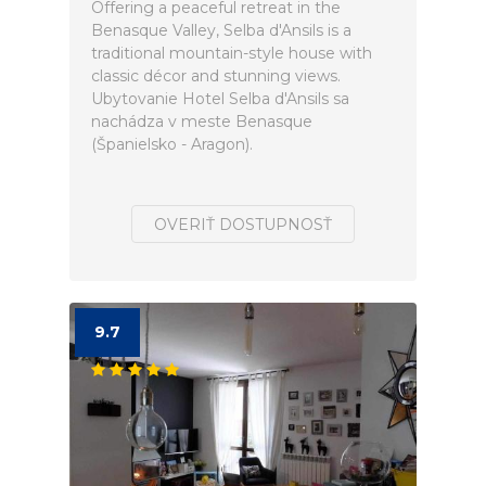
Offering a peaceful retreat in the
Benasque Valley, Selba d'Ansils is a
traditional mountain-style house with
classic décor and stunning views.
Ubytovanie Hotel Selba d'Ansils sa
nachádza v meste Benasque
(Španielsko - Aragon).
OVERIŤ DOSTUPNOSŤ
9.7