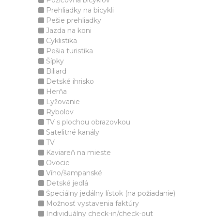
Požičovňa bicyklov
Prehliadky na bicykli
Pešie prehliadky
Jazda na koni
Cyklistika
Pešia turistika
Šípky
Biliard
Detské ihrisko
Herňa
Lyžovanie
Rybolov
TV s plochou obrazovkou
Satelitné kanály
TV
Kaviareň na mieste
Ovocie
Víno/šampanské
Detské jedlá
Špeciálny jedálny lístok (na požiadanie)
Možnosť vystavenia faktúry
Individuálny check-in/check-out