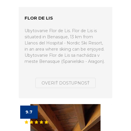
FLOR DE LIS
Ubytovanie Flor de Lis. Flor de Lis is
situated in Benasque, 13 km from
Llanos del Hospital - Nordic Ski Resort,
in an area where skiing can be enjoyed.
Ubytovanie Flor de Lis sa nachádza v
meste Benasque (Španielsko - Aragon).
OVERIŤ DOSTUPNOSŤ
9.7