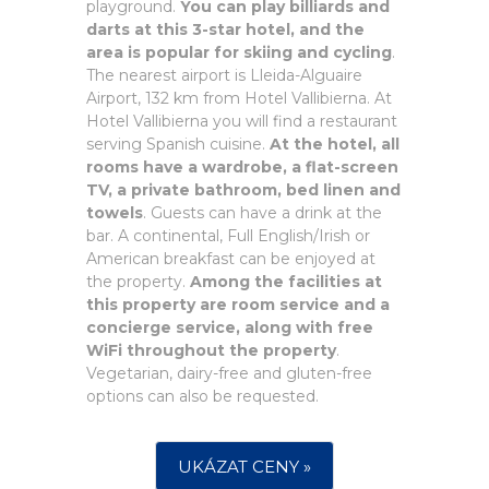
playground.
You can play billiards and
darts at this 3-star hotel, and the
area is popular for skiing and cycling
.
The nearest airport is Lleida-Alguaire
Airport, 132 km from Hotel Vallibierna. At
Hotel Vallibierna you will find a restaurant
serving Spanish cuisine.
At the hotel, all
rooms have a wardrobe, a flat-screen
TV, a private bathroom, bed linen and
towels
. Guests can have a drink at the
bar. A continental, Full English/Irish or
American breakfast can be enjoyed at
the property.
Among the facilities at
this property are room service and a
concierge service, along with free
WiFi throughout the property
.
Vegetarian, dairy-free and gluten-free
options can also be requested.
UKÁZAT CENY »