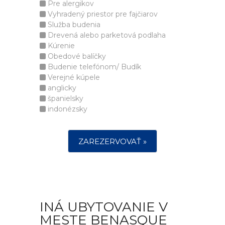
Pre alergikov
Vyhradený priestor pre fajčiarov
Služba budenia
Drevená alebo parketová podlaha
Kúrenie
Obedové balíčky
Budenie telefónom/ Budík
Verejné kúpele
anglicky
španielsky
indonézsky
ZAREZERVOVAŤ »
INÁ UBYTOVANIE V
MESTE BENASQUE