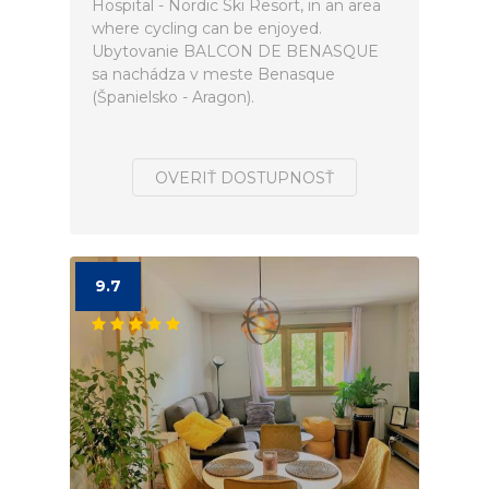
Hospital - Nordic Ski Resort, in an area
where cycling can be enjoyed.
Ubytovanie BALCON DE BENASQUE
sa nachádza v meste Benasque
(Španielsko - Aragon).
OVERIŤ DOSTUPNOSŤ
9.7