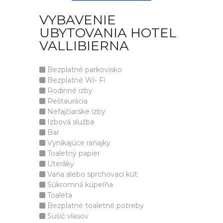
VYBAVENIE
UBYTOVANIA HOTEL
VALLIBIERNA
Bezplatné parkovisko
Bezplatné Wi- Fi
Rodinné izby
Reštaurácia
Nefajčiarske izby
Izbová služba
Bar
Vynikajúce raňajky
Toaletný papier
Uteráky
Vaňa alebo sprchovací kút
Súkromná kúpeľňa
Toaleta
Bezplatné toaletné potreby
Sušič vlasov