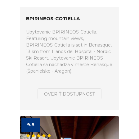
BPIRINEOS-COTIELLA
Ubytovanie BPIRINEOS-Cotiella.
Featuring mountain views,
BPIRINEOS-Cotiella is set in Benasque,
13 km from Llanos del Hospital - Nordic
Ski Resort. Ubytovanie BPIRINEOS-
Cotiella sa nachádza v meste Benasque
(Španielsko - Aragon).
OVERIŤ DOSTUPNOSŤ
9.8