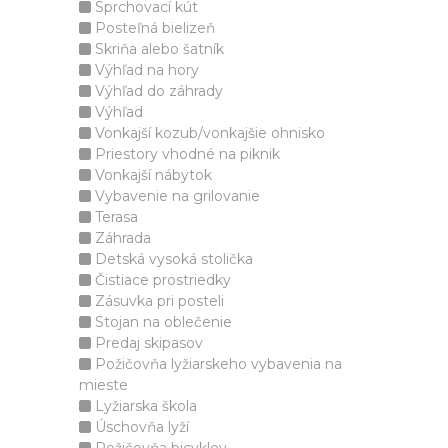
Sprchovací kút
Posteľná bielizeň
Skriňa alebo šatník
Výhľad na hory
Výhľad do záhrady
Výhľad
Vonkajší kozub/vonkajšie ohnisko
Priestory vhodné na piknik
Vonkajší nábytok
Vybavenie na grilovanie
Terasa
Záhrada
Detská vysoká stolička
Čistiace prostriedky
Zásuvka pri posteli
Stojan na oblečenie
Predaj skipasov
Požičovňa lyžiarskeho vybavenia na
mieste
Lyžiarska škola
Úschovňa lyží