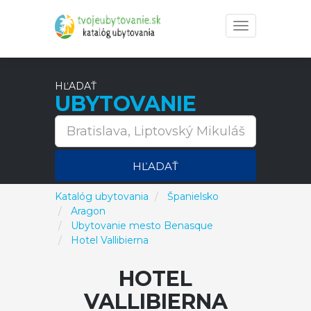
Toggle
navigation
HĽADAŤ
UBYTOVANIE
HĽADAŤ
Katalóg ubytovania
Španielsko
Aragon
Ubytovanie mesto Benasque
Hotel Vallibierna
HOTEL
VALLIBIERNA