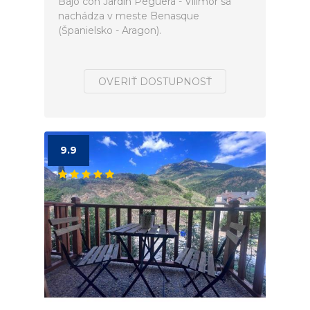
Bajo con Jardín Peguera - Villmor sa
nachádza v meste Benasque
(Španielsko - Aragon).
OVERIŤ DOSTUPNOSŤ
9.9