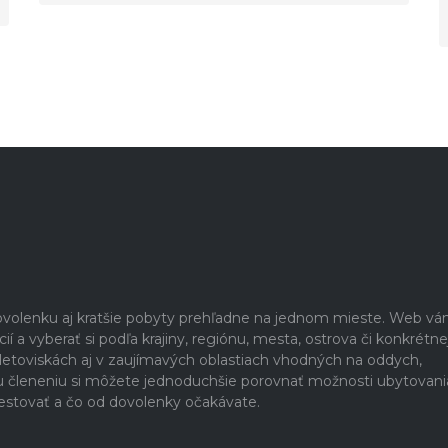
dovolenku aj kratšie pobyty prehľadne na jednom mieste. Web v
 a vyberať si podľa krajiny, regiónu, mesta, ostrova či konkrétne
h letoviskách aj v zaujímavých oblastiach vhodných na oddych,
u členeniu si môžete jednoduchšie porovnať možnosti ubytovani
estovať a čo od dovolenky očakávate.