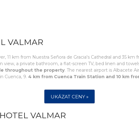
EL VALMAR
er, 11 km from Nuestra Señora de Gracia's Cathedral and 35 km 
 view, a private bathroom, a flat-screen TV, bed linen and towel
able throughout the property
. The nearest airport is Albacete
n Cuenca, 9.
4 km from Cuenca Train Station and 10 km fr
UKÁZAT CENY »
 HOTEL VALMAR