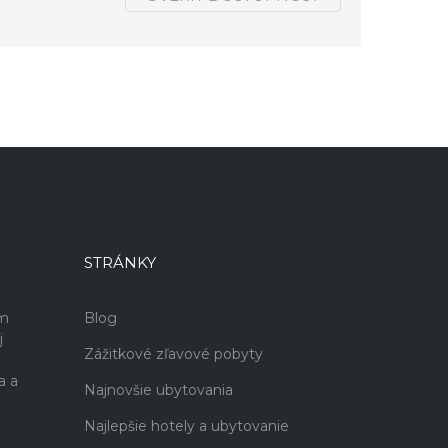
STRÁNKY
ám
Blog
j
Zážitkové zľavové pobyty
a a
Najnovšie ubytovania
Najlepšie hotely a ubytovanie