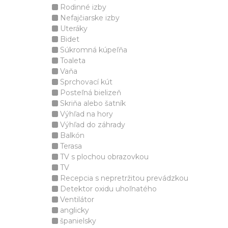
Rodinné izby
Nefajčiarske izby
Uteráky
Bidet
Súkromná kúpeľňa
Toaleta
Vaňa
Sprchovací kút
Posteľná bielizeň
Skriňa alebo šatník
Výhľad na hory
Výhľad do záhrady
Balkón
Terasa
TV s plochou obrazovkou
TV
Recepcia s nepretržitou prevádzkou
Detektor oxidu uhoľnatého
Ventilátor
anglicky
španielsky