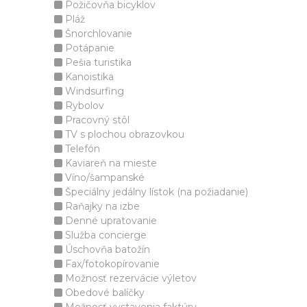
Požičovňa bicyklov
Pláž
Šnorchlovanie
Potápanie
Pešia turistika
Kanoistika
Windsurfing
Rybolov
Pracovný stôl
TV s plochou obrazovkou
Telefón
Kaviareň na mieste
Víno/šampanské
Špeciálny jedálny lístok (na požiadanie)
Raňajky na izbe
Denné upratovanie
Služba concierge
Úschovňa batožín
Fax/fotokopírovanie
Možnosť rezervácie výletov
Obedové balíčky