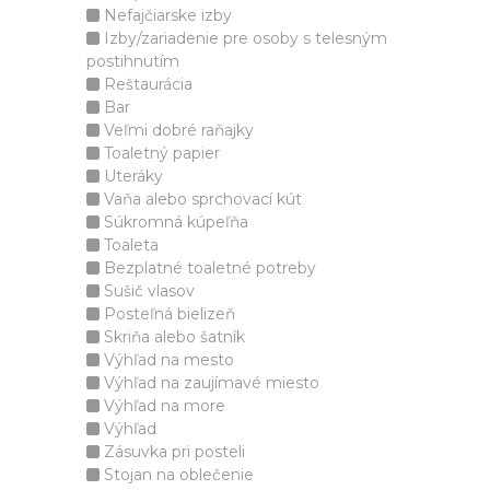
Nefajčiarske izby
Izby/zariadenie pre osoby s telesným
postihnutím
Reštaurácia
Bar
Veľmi dobré raňajky
Toaletný papier
Uteráky
Vaňa alebo sprchovací kút
Súkromná kúpeľňa
Toaleta
Bezplatné toaletné potreby
Sušič vlasov
Posteľná bielizeň
Skriňa alebo šatník
Výhľad na mesto
Výhľad na zaujímavé miesto
Výhľad na more
Výhľad
Zásuvka pri posteli
Stojan na oblečenie