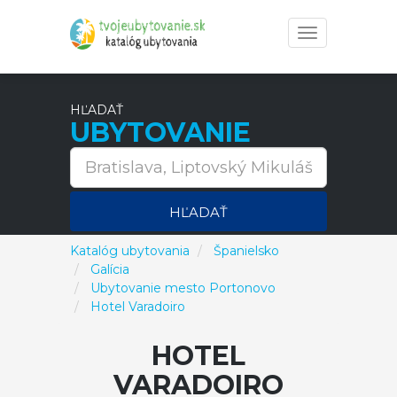
Toggle
navigation
HĽADAŤ
UBYTOVANIE
HĽADAŤ
Katalóg ubytovania
Španielsko
Galícia
Ubytovanie mesto Portonovo
Hotel Varadoiro
HOTEL
VARADOIRO