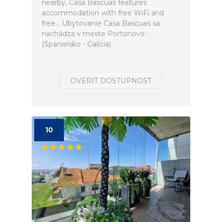
nearby, Casa Bascuas features
accommodation with free WiFi and
free... Ubytovanie Casa Bascuas sa
nachádza v meste Portonovo
(Španielsko - Galícia).
OVERIŤ DOSTUPNOSŤ
10