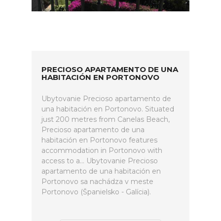
PRECIOSO APARTAMENTO DE UNA
HABITACIÓN EN PORTONOVO
Ubytovanie Precioso apartamento de
una habitación en Portonovo. Situated
just 200 metres from Canelas Beach,
Precioso apartamento de una
habitación en Portonovo features
accommodation in Portonovo with
access to a... Ubytovanie Precioso
apartamento de una habitación en
Portonovo sa nachádza v meste
Portonovo (Španielsko - Galícia).