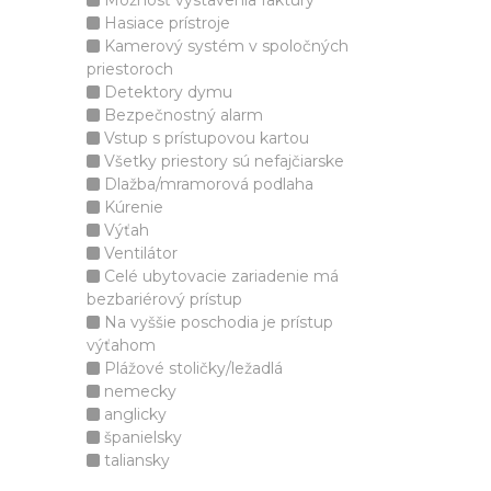
Možnosť vystavenia faktúry
Hasiace prístroje
Kamerový systém v spoločných
priestoroch
Detektory dymu
Bezpečnostný alarm
Vstup s prístupovou kartou
Všetky priestory sú nefajčiarske
Dlažba/mramorová podlaha
Kúrenie
Výťah
Ventilátor
Celé ubytovacie zariadenie má
bezbariérový prístup
Na vyššie poschodia je prístup
výťahom
Plážové stoličky/ležadlá
nemecky
anglicky
španielsky
taliansky