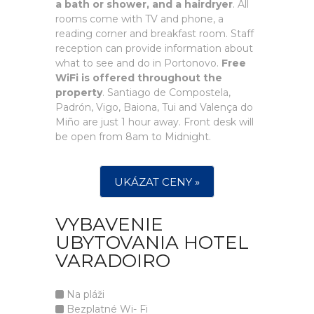
a bath or shower, and a hairdryer
. All
rooms come with TV and phone, a
reading corner and breakfast room. Staff
reception can provide information about
what to see and do in Portonovo.
Free
WiFi is offered throughout the
property
. Santiago de Compostela,
Padrón, Vigo, Baiona, Tui and Valença do
Miño are just 1 hour away. Front desk will
be open from 8am to Midnight.
UKÁZAT CENY »
VYBAVENIE
UBYTOVANIA HOTEL
VARADOIRO
Na pláži
Bezplatné Wi- Fi