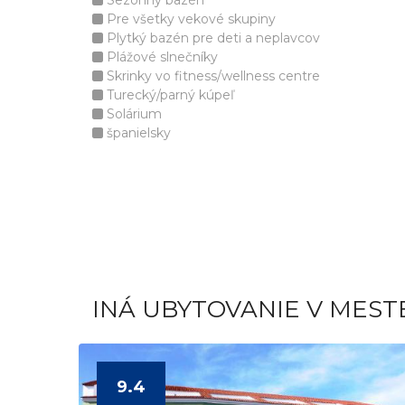
Sezónny bazén
Pre všetky vekové skupiny
Plytký bazén pre deti a neplavcov
Plážové slnečníky
Skrinky vo fitness/wellness centre
Turecký/parný kúpeľ
Solárium
španielsky
INÁ UBYTOVANIE V MEST
9.4