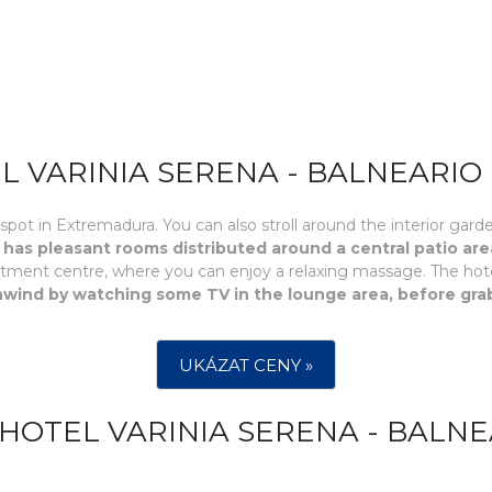
L VARINIA SERENA - BALNEARIO
al spot in Extremadura. You can also stroll around the interior gard
l has pleasant rooms distributed around a central patio are
reatment centre, where you can enjoy a relaxing massage. The ho
nwind by watching some TV in the lounge area, before grab
UKÁZAT CENY »
HOTEL VARINIA SERENA - BALN