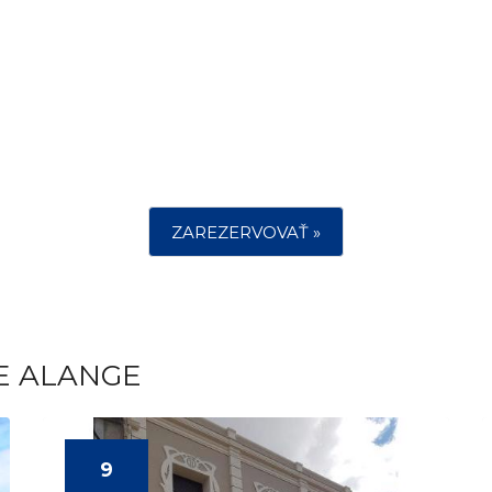
ZAREZERVOVAŤ »
E ALANGE
9