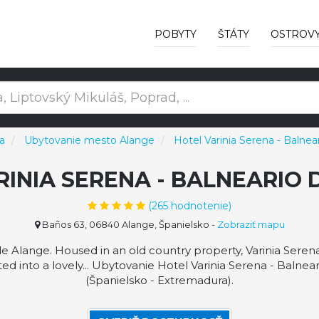
POBYTY
ŠTÁTY
OSTROV
a
Ubytovanie mesto Alange
Hotel Varinia Serena - Balnea
RINIA SERENA - BALNEARIO 
(
265
hodnotenie)
Baños 63, 06840 Alange, Španielsko
-
Zobraziť mapu
de Alange. Housed in an old country property, Varinia Seren
ted into a lovely... Ubytovanie Hotel Varinia Serena - Baln
(Španielsko - Extremadura).