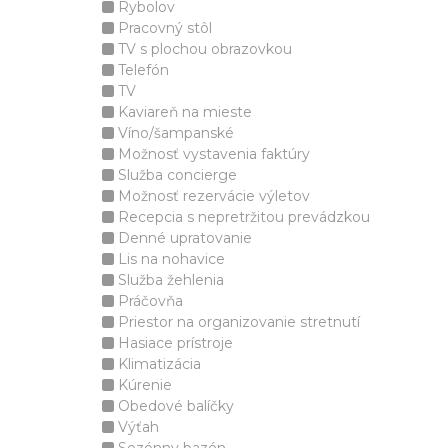
Rybolov
Pracovný stôl
TV s plochou obrazovkou
Telefón
TV
Kaviareň na mieste
Víno/šampanské
Možnosť vystavenia faktúry
Služba concierge
Možnosť rezervácie výletov
Recepcia s nepretržitou prevádzkou
Denné upratovanie
Lis na nohavice
Služba žehlenia
Práčovňa
Priestor na organizovanie stretnutí
Hasiace prístroje
Klimatizácia
Kúrenie
Obedové balíčky
Výťah