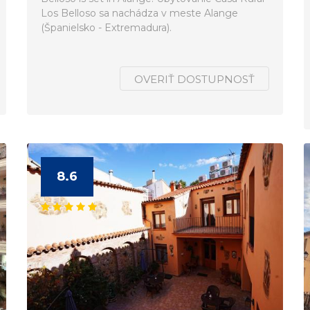
Los Belloso sa nachádza v meste Alange
(Španielsko - Extremadura).
OVERIŤ DOSTUPNOSŤ
8.6