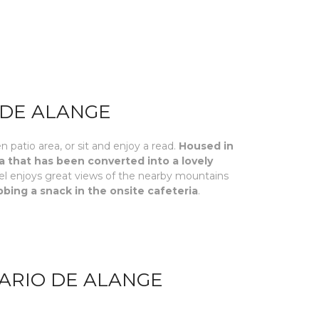
 DE ALANGE
en patio area, or sit and enjoy a read.
Housed in
a that has been converted into a lovely
tel enjoys great views of the nearby mountains
bing a snack in the onsite cafeteria
.
EARIO DE ALANGE