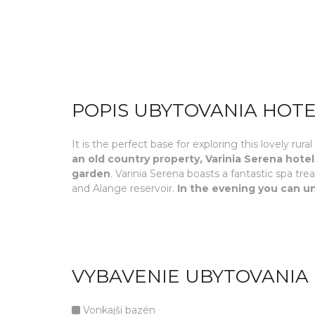
POPIS UBYTOVANIA HOTE
It is the perfect base for exploring this lovely rur
an old country property, Varinia Serena hote
garden
. Varinia Serena boasts a fantastic spa t
and Alange reservoir.
In the evening you can u
VYBAVENIE UBYTOVANIA 
Vonkajší bazén