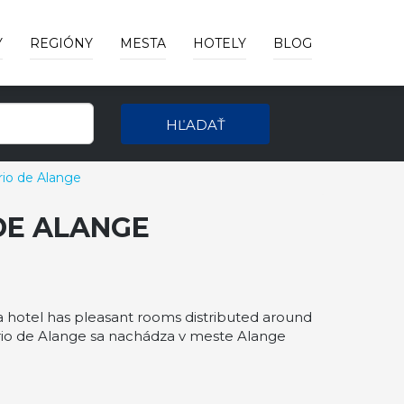
Y
REGIÓNY
MESTA
HOTELY
BLOG
HĽADAŤ
rio de Alange
DE ALANGE
a hotel has pleasant rooms distributed around
eario de Alange sa nachádza v meste Alange