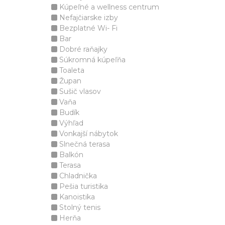
Kúpeľné a wellness centrum
Nefajčiarske izby
Bezplatné Wi- Fi
Bar
Dobré raňajky
Súkromná kúpeľňa
Toaleta
Župan
Sušič vlasov
Vaňa
Budík
Výhľad
Vonkajší nábytok
Slnečná terasa
Balkón
Terasa
Chladnička
Pešia turistika
Kanoistika
Stolný tenis
Herňa