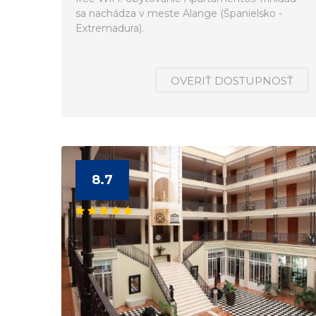
sa nachádza v meste Alange (Španielsko -
Extremadura).
OVERIŤ DOSTUPNOSŤ
8.7