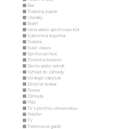
Bar
Toaletný papier
Uteráky
Bidet
Vaňa alebo sprchovací kút
Súkromná kúpeľňa
Toaleta
Sušič vlasov
Sprchovací kút
Posteľná bielizeň
Skriňa alebo šatník
Výhľad do záhrady
Vonkajší nábytok
Slnečná terasa
Terasa
Záhrada
Pláž
TV s plochou obrazovkou
Telefón
TV
Parkovacia garáž