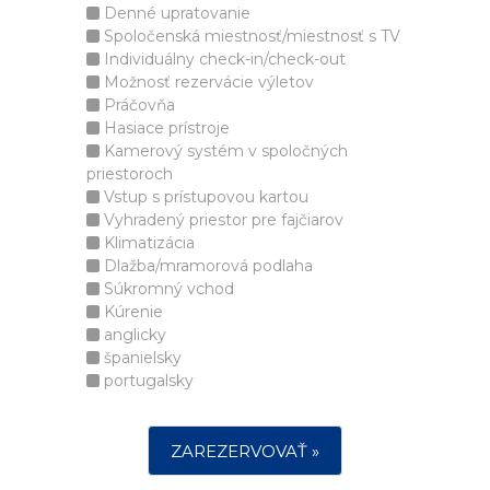
Denné upratovanie
Spoločenská miestnosť/miestnosť s TV
Individuálny check-in/check-out
Možnosť rezervácie výletov
Práčovňa
Hasiace prístroje
Kamerový systém v spoločných
priestoroch
Vstup s prístupovou kartou
Vyhradený priestor pre fajčiarov
Klimatizácia
Dlažba/mramorová podlaha
Súkromný vchod
Kúrenie
anglicky
španielsky
portugalsky
ZAREZERVOVAŤ »