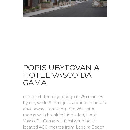
POPIS UBYTOVANIA
HOTEL VASCO DA
GAMA
can reach the city of Vigo in 25 minutes
by car, while Santiago is around an hour’s
drive away. Featuring free WiFi and
rooms with breakfast included, Hotel
Vasco Da Gama is a family-run hotel
located 400 metres from Ladeira Beach.