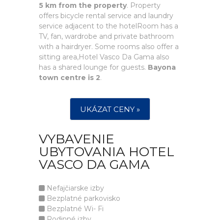
5 km from the property
. Property
offers bicycle rental service and laundry
service adjacent to the hotelRoom has a
TV, fan, wardrobe and private bathroom
with a hairdryer. Some rooms also offer a
sitting area,Hotel Vasco Da Gama also
has a shared lounge for guests.
Bayona
town centre is 2
.
UKÁZAT CENY »
VYBAVENIE
UBYTOVANIA HOTEL
VASCO DA GAMA
Nefajčiarske izby
Bezplatné parkovisko
Bezplatné Wi- Fi
Rodinné izby