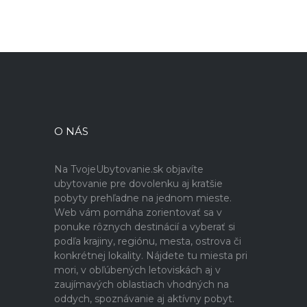
O NÁS
Na TvojeUbytovanie.sk objavíte
ubytovanie pre dovolenku aj kratšie
pobyty prehľadne na jednom mieste.
Web vám pomáha zorientovať sa v
ponuke rôznych destinácií a vyberať si
podľa krajiny, regiónu, mesta, ostrova či
konkrétnej lokality. Nájdete tu miesta pri
mori, v obľúbených letoviskách aj v
zaujímavých oblastiach vhodných na
oddych, spoznávanie aj aktívny pobyt.