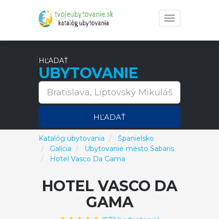
Toggle
navigation
HĽADAŤ
UBYTOVANIE
HĽADAŤ
Katalóg ubytovania
Španielsko
Galícia
Ubytovanie mesto Sabaris
Hotel Vasco Da Gama
HOTEL VASCO DA
GAMA