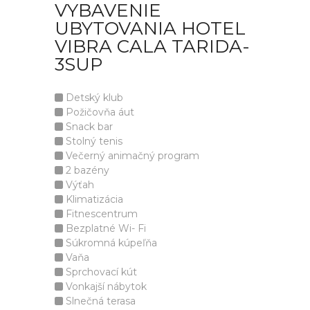
VYBAVENIE
UBYTOVANIA HOTEL
VIBRA CALA TARIDA-
3SUP
Detský klub
Požičovňa áut
Snack bar
Stolný tenis
Večerný animačný program
2 bazény
Výťah
Klimatizácia
Fitnescentrum
Bezplatné Wi- Fi
Súkromná kúpeľňa
Vaňa
Sprchovací kút
Vonkajší nábytok
Slnečná terasa