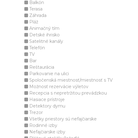
Balkón
Terasa
Záhrada
Pláž
Animačný tím
Detské ihrisko
Satelitné kanály
Telefón
TV
Bar
Reštaurácia
Parkovanie na ulici
Spoločenská miestnosť/miestnosť s TV
Možnosť rezervácie výletov
Recepcia s nepretržitou prevádzkou
Hasiace prístroje
Detektory dymu
Trezor
Všetky priestory sú nefajčiarske
Rodinné izby
Nefajčiarske izby