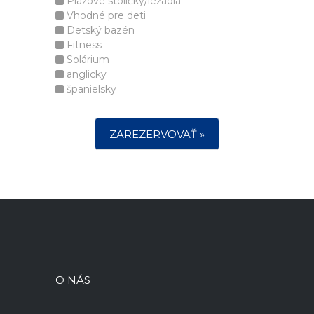
Plážové stoličky/ležadlá
Vhodné pre deti
Detský bazén
Fitness
Solárium
anglicky
španielsky
ZAREZERVOVAŤ »
O NÁS