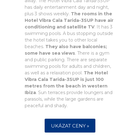
away. The Hotel Vibra Cala Tarida-3SUP
has daily entertainment day and night,
plus 3 shows weekly.
The rooms in the
Hotel Vibra Cala Tarida-3SUP have air
conditioning and satellite TV
. It has 3
swimming pools. A bus stopping outside
the hotel takes you to other local
beaches.
They also have balconies;
some have sea views
. There is a gym
and public parking. There are separate
swimming pools for adults and children,
as well as a relaxation pool.
The Hotel
Vibra Cala Tarida-3SUP is just 100
metres from the beach in western
Ibiza
. Sun terraces provide loungers and
parasols, while the large gardens are
peaceful and shady.
UKÁZAT CENY »