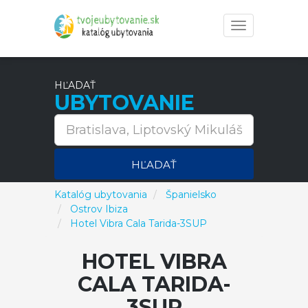
Toggle
navigation
HĽADAŤ
UBYTOVANIE
HĽADAŤ
Katalóg ubytovania
Španielsko
Ostrov Ibiza
Hotel Vibra Cala Tarida-3SUP
HOTEL VIBRA
CALA TARIDA-
3SUP