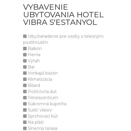
VYBAVENIE
UBYTOVANIA HOTEL
VIBRA S'ESTANYOL
Izby/zariadenie pre osoby s telesným
postihnutím
Balkón
Herňa
Výťah
Bar
Vonkajší bazén
Klimatizácia
Biliard
Požičovňa áut
Fitnescentrum
Súkromná kúpeľňa
Sušič vlasov
Sprchovací kút
Na pláži
Slnečná terasa