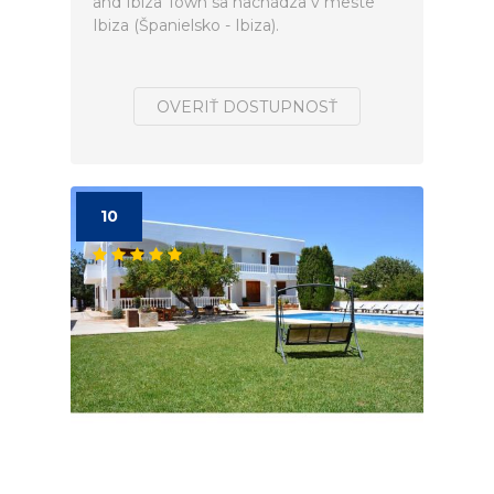
and Ibiza Town sa nachádza v meste
Ibiza (Španielsko - Ibiza).
OVERIŤ DOSTUPNOSŤ
10