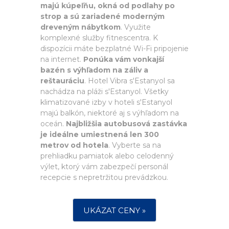
majú kúpeľňu, okná od podlahy po
strop a sú zariadené moderným
dreveným nábytkom
. Využite
komplexné služby fitnescentra. K
dispozícii máte bezplatné Wi-Fi pripojenie
na internet.
Ponúka vám vonkajší
bazén s výhľadom na záliv a
reštauráciu
. Hotel Vibra s'Estanyol sa
nachádza na pláži s'Estanyol. Všetky
klimatizované izby v hoteli s'Estanyol
majú balkón, niektoré aj s výhľadom na
oceán.
Najbližšia autobusová zastávka
je ideálne umiestnená len 300
metrov od hotela
. Vyberte sa na
prehliadku pamiatok alebo celodenný
výlet, ktorý vám zabezpečí personál
recepcie s nepretržitou prevádzkou.
UKÁZAT CENY »