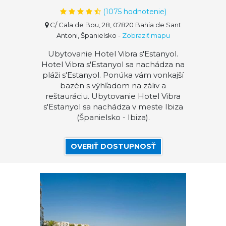
(
1075
hodnotenie)
C/ Cala de Bou, 28, 07820 Bahia de Sant
Antoni, Španielsko
-
Zobraziť mapu
Ubytovanie Hotel Vibra s'Estanyol.
Hotel Vibra s'Estanyol sa nachádza na
pláži s'Estanyol. Ponúka vám vonkajší
bazén s výhľadom na záliv a
reštauráciu. Ubytovanie Hotel Vibra
s'Estanyol sa nachádza v meste Ibiza
(Španielsko - Ibiza).
OVERIŤ DOSTUPNOSŤ