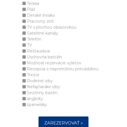
Terasa
Pláž
Detské ihrisko
Pracovný stôl
TV s plochou obrazovkou
Satelitné kanály
Telefón
TV
Reštaurácia
Úschovňa batožín
Možnosť rezervácie výletov
Recepcia s nepretržitou prevádzkou
Trezor
Rodinné izby
Nefajčiarske izby
Sezónny bazén
anglicky
španielsky
ZAREZERVOVAŤ »