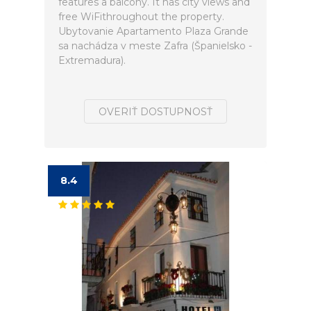
features a balcony. It has city views and
free WiFithroughout the property.
Ubytovanie Apartamento Plaza Grande
sa nachádza v meste Zafra (Španielsko -
Extremadura).
OVERIŤ DOSTUPNOSŤ
8.4