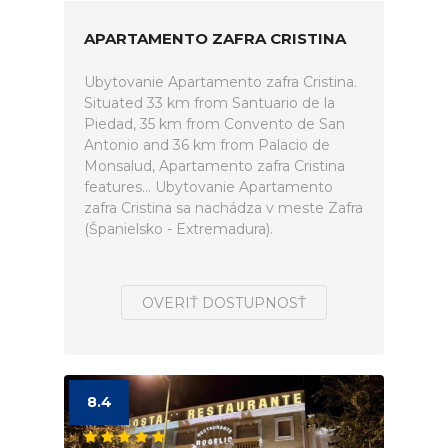
APARTAMENTO ZAFRA CRISTINA
Ubytovanie Apartamento zafra Cristina.
Situated 33 km from Santuario de la
Piedad, 35 km from Convento de San
Antonio and 36 km from Palacio de
Monsalud, Apartamento zafra Cristina
features... Ubytovanie Apartamento
zafra Cristina sa nachádza v meste Zafra
(Španielsko - Extremadura).
OVERIŤ DOSTUPNOSŤ
8.4