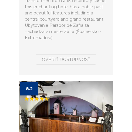
Transformed from a 15th-century castle,
this enchanting hotel has a noble past
and beautiful features including a
central courtyard and grand restaurant.
Ubytovanie Parador de Zafra sa
nachádza v meste Zafra (Španielsko -
Extremadura).
OVERIŤ DOSTUPNOSŤ
8.2