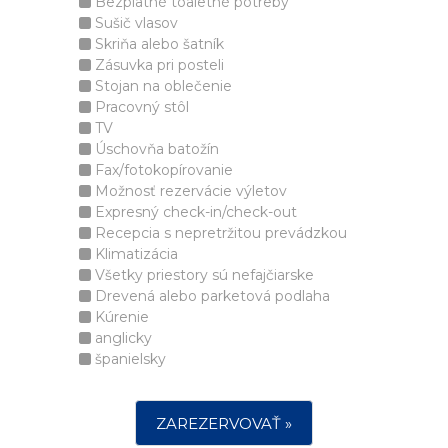
Bezplatné toaletné potreby
Sušič vlasov
Skriňa alebo šatník
Zásuvka pri posteli
Stojan na oblečenie
Pracovný stôl
TV
Úschovňa batožín
Fax/fotokopírovanie
Možnosť rezervácie výletov
Expresný check-in/check-out
Recepcia s nepretržitou prevádzkou
Klimatizácia
Všetky priestory sú nefajčiarske
Drevená alebo parketová podlaha
Kúrenie
anglicky
španielsky
ZAREZERVOVAŤ »