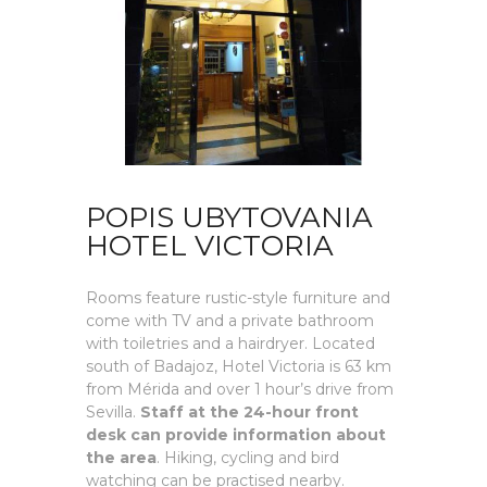
POPIS UBYTOVANIA
HOTEL VICTORIA
Rooms feature rustic-style furniture and
come with TV and a private bathroom
with toiletries and a hairdryer. Located
south of Badajoz, Hotel Victoria is 63 km
from Mérida and over 1 hour’s drive from
Sevilla.
Staff at the 24-hour front
desk can provide information about
the area
. Hiking, cycling and bird
watching can be practised nearby.