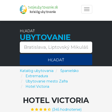
Toggle
navigation
HĽADAŤ
UBYTOVANIE
HĽADAŤ
Katalóg ubytovania
Španielsko
Extremadura
Ubytovanie mesto Zafra
Hotel Victoria
HOTEL VICTORIA
(
345
hodnotenie)