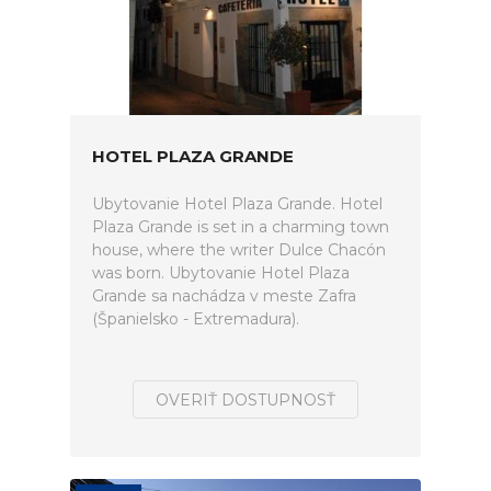
HOTEL PLAZA GRANDE
Ubytovanie Hotel Plaza Grande. Hotel
Plaza Grande is set in a charming town
house, where the writer Dulce Chacón
was born. Ubytovanie Hotel Plaza
Grande sa nachádza v meste Zafra
(Španielsko - Extremadura).
OVERIŤ DOSTUPNOSŤ