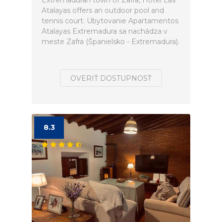
Extremaduran town of Zafra, Hotel Las
Atalayas offers an outdoor pool and
tennis court. Ubytovanie Apartamentos
Atalayas Extremadura sa nachádza v
meste Zafra (Španielsko - Extremadura).
OVERIŤ DOSTUPNOSŤ
8.3