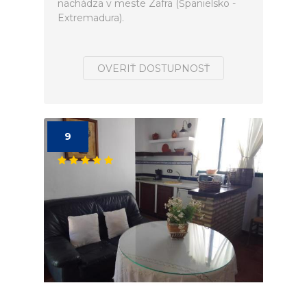
nachádza v meste Zafra (Španielsko -
Extremadura).
OVERIŤ DOSTUPNOSŤ
9