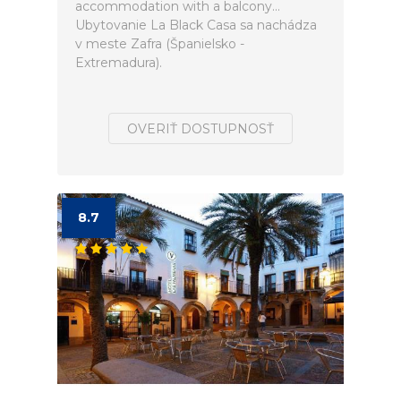
accommodation with a balcony...
Ubytovanie La Black Casa sa nachádza
v meste Zafra (Španielsko -
Extremadura).
OVERIŤ DOSTUPNOSŤ
8.7