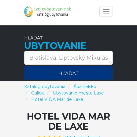
Toggle
navigation
HĽADAŤ
UBYTOVANIE
HĽADAŤ
Katalóg ubytovania
Španielsko
Galícia
Ubytovanie mesto Laxe
Hotel VIDA Mar de Laxe
HOTEL VIDA MAR
DE LAXE