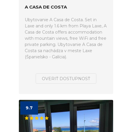
A CASA DE COSTA
Ubytovanie A Casa de Costa. Set in
Laxe and only 1.6 km from Playa Laxe, A
Casa de Costa offers accommodation
with mountain views, free WiFi and free
private parking. Ubytovanie A Casa de
Costa sa nachádza v meste Laxe
(Španielsko - Galícia).
OVERIŤ DOSTUPNOSŤ
9.7