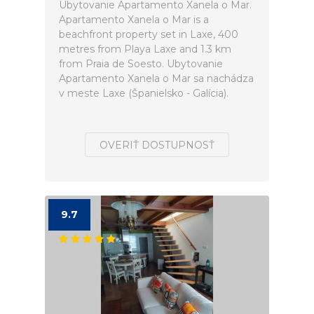
Ubytovanie Apartamento Xanela o Mar.
Apartamento Xanela o Mar is a
beachfront property set in Laxe, 400
metres from Playa Laxe and 1.3 km
from Praia de Soesto. Ubytovanie
Apartamento Xanela o Mar sa nachádza
v meste Laxe (Španielsko - Galícia).
OVERIŤ DOSTUPNOSŤ
9.7