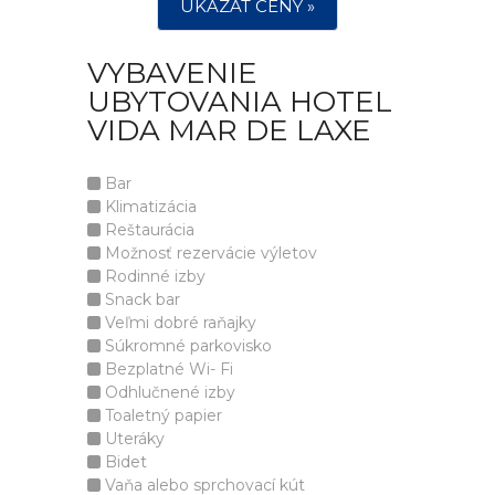
UKÁZAT CENY »
VYBAVENIE
UBYTOVANIA HOTEL
VIDA MAR DE LAXE
Bar
Klimatizácia
Reštaurácia
Možnosť rezervácie výletov
Rodinné izby
Snack bar
Veľmi dobré raňajky
Súkromné parkovisko
Bezplatné Wi- Fi
Odhlučnené izby
Toaletný papier
Uteráky
Bidet
Vaňa alebo sprchovací kút