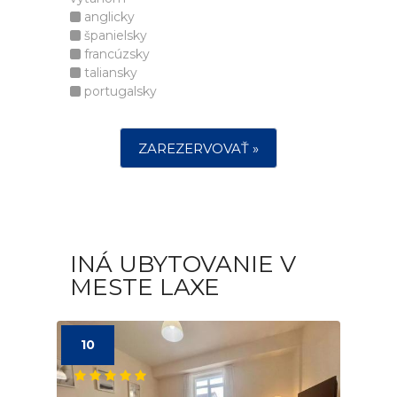
anglicky
španielsky
francúzsky
taliansky
portugalsky
ZAREZERVOVAŤ »
INÁ UBYTOVANIE V
MESTE LAXE
10