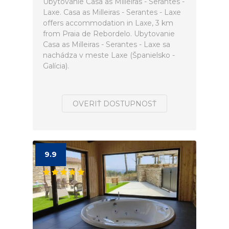
Ubytovanie Casa as Milleiras - Serantes -
Laxe. Casa as Milleiras - Serantes - Laxe
offers accommodation in Laxe, 3 km
from Praia de Rebordelo. Ubytovanie
Casa as Milleiras - Serantes - Laxe sa
nachádza v meste Laxe (Španielsko -
Galícia).
OVERIŤ DOSTUPNOSŤ
9.9