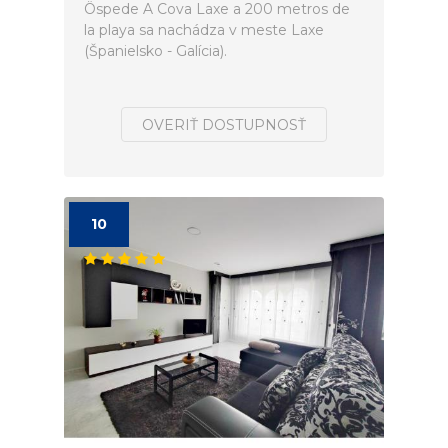
Öspede A Cova Laxe a 200 metros de
la playa sa nachádza v meste Laxe
(Španielsko - Galícia).
OVERIŤ DOSTUPNOSŤ
10