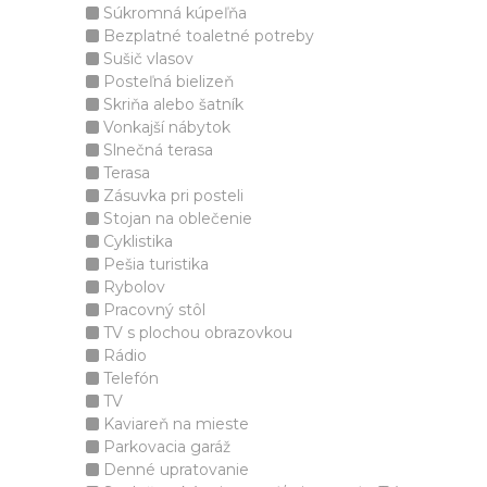
Súkromná kúpeľňa
Bezplatné toaletné potreby
Sušič vlasov
Posteľná bielizeň
Skriňa alebo šatník
Vonkajší nábytok
Slnečná terasa
Terasa
Zásuvka pri posteli
Stojan na oblečenie
Cyklistika
Pešia turistika
Rybolov
Pracovný stôl
TV s plochou obrazovkou
Rádio
Telefón
TV
Kaviareň na mieste
Parkovacia garáž
Denné upratovanie