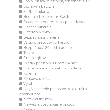
Spoločenská miestnosť/miestnosť s TV
Úschovňa batožín
Služba budenia
Budenie telefónom/ Budík
Recepcia s nepretržitou prevádzkou
Hasiace prístroje
Detektory dymu
Bezpečnostný alarm
Vstup s prístupovou kartou
Bezpečnosť 24 hodín denne
Trezor
Pre alergikov
Všetky priestory sú nefajčiarske
Drevená alebo parketová podlaha
Kúrenie
Zvuková izolácia
Výťah
Izby/zariadenie pre osoby s telesným
postihnutím
Nefajčiarske izby
Na vyššie poschodia je prístup
výťahom