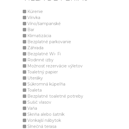
Kúrenie
Vírivka
Víno/šampanské
Bar
Klimatizácia
Bezplatné parkovanie
Záhrada
Bezplatné Wi- Fi
Rodinné izby
Možnosť rezervácie výletov
Toaletný papier
Uteráky
Súkromná kúpeľňa
Toaleta
Bezplatné toaletné potreby
Sušič vlasov
Vaňa
Skriňa alebo šatník
Vonkajší nábytok
Slnečná terasa