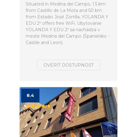
Situated in Medina del Campo, 1.5 km
from Castillo de La Mota and 50 km
from Estadio José Zorrilla, YOLANDA Y
EDU 2º offers free WiFi. Ubytovanie
YOLANDA Y EDU 2º sa nachádza v
meste Medina del Campo (Španielsko -
Castile and Leon).
OVERIŤ DOSTUPNOSŤ
8.4