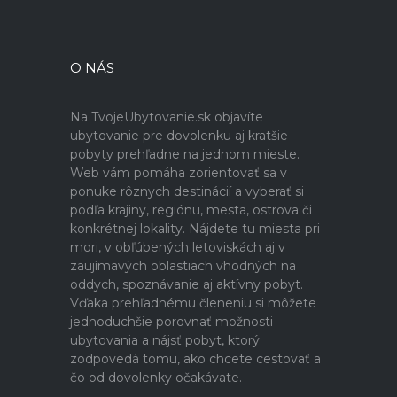
O NÁS
Na TvojeUbytovanie.sk objavíte
ubytovanie pre dovolenku aj kratšie
pobyty prehľadne na jednom mieste.
Web vám pomáha zorientovať sa v
ponuke rôznych destinácií a vyberať si
podľa krajiny, regiónu, mesta, ostrova či
konkrétnej lokality. Nájdete tu miesta pri
mori, v obľúbených letoviskách aj v
zaujímavých oblastiach vhodných na
oddych, spoznávanie aj aktívny pobyt.
Vďaka prehľadnému členeniu si môžete
jednoduchšie porovnať možnosti
ubytovania a nájsť pobyt, ktorý
zodpovedá tomu, ako chcete cestovať a
čo od dovolenky očakávate.