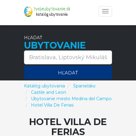
Toggle
navigation
HĽADAŤ
UBYTOVANIE
HĽADAŤ
Katalóg ubytovania
Španielsko
Castile and Leon
Ubytovanie mesto Medina del Campo
Hotel Villa De Ferias
HOTEL VILLA DE
FERIAS