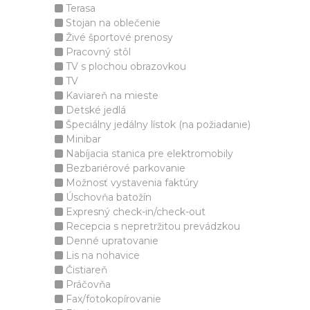
Terasa
Stojan na oblečenie
Živé športové prenosy
Pracovný stôl
TV s plochou obrazovkou
TV
Kaviareň na mieste
Detské jedlá
Špeciálny jedálny lístok (na požiadanie)
Minibar
Nabíjacia stanica pre elektromobily
Bezbariérové parkovanie
Možnosť vystavenia faktúry
Úschovňa batožín
Expresný check-in/check-out
Recepcia s nepretržitou prevádzkou
Denné upratovanie
Lis na nohavice
Čistiareň
Práčovňa
Fax/fotokopírovanie