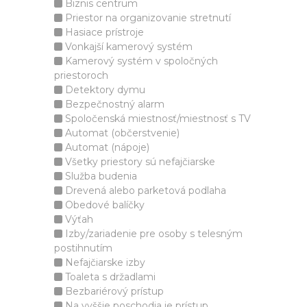
Biznis centrum
Priestor na organizovanie stretnutí
Hasiace prístroje
Vonkajší kamerový systém
Kamerový systém v spoločných
priestoroch
Detektory dymu
Bezpečnostný alarm
Spoločenská miestnosť/miestnosť s TV
Automat (občerstvenie)
Automat (nápoje)
Všetky priestory sú nefajčiarske
Služba budenia
Drevená alebo parketová podlaha
Obedové balíčky
Výťah
Izby/zariadenie pre osoby s telesným
postihnutím
Nefajčiarske izby
Toaleta s držadlami
Bezbariérový prístup
Na vyššie poschodia je prístup