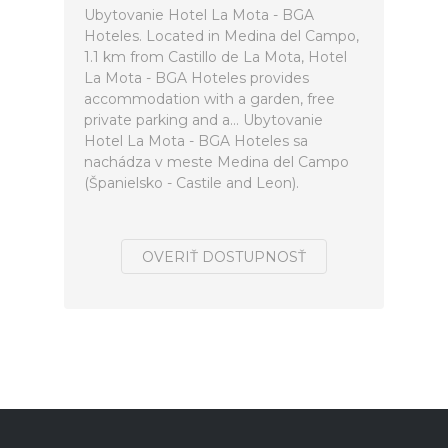
Ubytovanie Hotel La Mota - BGA
Hoteles. Located in Medina del Campo,
1.1 km from Castillo de La Mota, Hotel
La Mota - BGA Hoteles provides
accommodation with a garden, free
private parking and a... Ubytovanie
Hotel La Mota - BGA Hoteles sa
nachádza v meste Medina del Campo
(Španielsko - Castile and Leon).
OVERIŤ DOSTUPNOSŤ