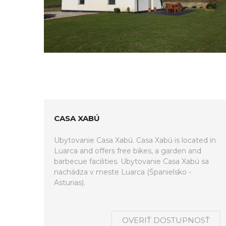
CASA XABÚ
Ubytovanie Casa Xabú. Casa Xabú is located in
Luarca and offers free bikes, a garden and
barbecue facilities. Ubytovanie Casa Xabú sa
nachádza v meste Luarca (Španielsko -
Asturias).
OVERIŤ DOSTUPNOSŤ