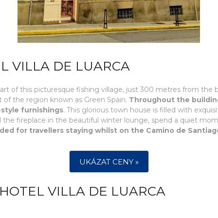
L VILLA DE LUARCA
heart of this picturesque fishing village, just 300 metres from th
art of the region known as Green Spain.
Throughout the building
style furnishings
. This glorious town house is filled with exquis
 the fireplace in the beautiful winter lounge, spend a quiet mome
ided for travellers staying whilst on the Camino de Santia
UKÁZAT CENY »
HOTEL VILLA DE LUARCA