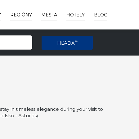
Y
REGIÓNY
MESTA
HOTELY
BLOG
HĽADAŤ
stay in timeless elegance during your visit to
lsko - Asturias).