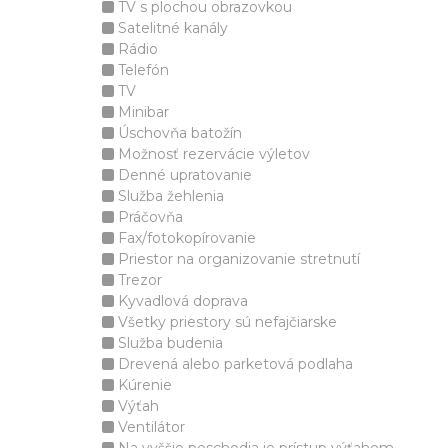
TV s plochou obrazovkou
Satelitné kanály
Rádio
Telefón
TV
Minibar
Úschovňa batožín
Možnosť rezervácie výletov
Denné upratovanie
Služba žehlenia
Práčovňa
Fax/fotokopírovanie
Priestor na organizovanie stretnutí
Trezor
Kyvadlová doprava
Všetky priestory sú nefajčiarske
Služba budenia
Drevená alebo parketová podlaha
Kúrenie
Výťah
Ventilátor