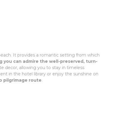
e beach. It provides a romantic setting from which
 you can admire the well-preserved, turn-
ite decor, allowing you to stay in timeless
nt in the hotel library or enjoy the sunshine on
go pilgrimage route
.