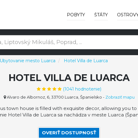
POBYTY
ŠTÁTY
OSTROV
Ubytovanie mesto Luarca
Hotel Villa de Luarca
HOTEL VILLA DE LUARCA
(
1041
hodnotenie)
Alvaro de Albornoz, 6, 33700 Luarca, Španielsko
-
Zobraziť mapu
us town house is filled with exquisite decor, allowing you to 
ie Hotel Villa de Luarca sa nachádza v meste Luarca (Španie
OVERIŤ DOSTUPNOSŤ