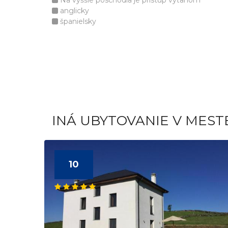
Na vyššie poschodia je prístup výťahom
anglicky
španielsky
INÁ UBYTOVANIE V MEST
10