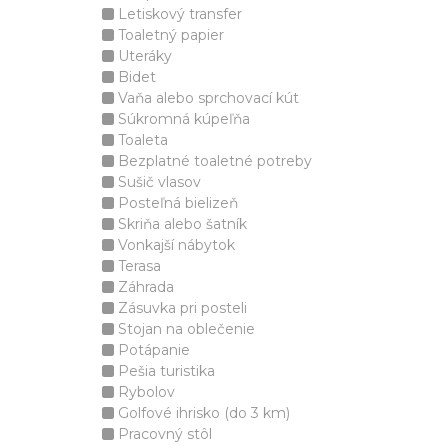
Letiskový transfer
Toaletný papier
Uteráky
Bidet
Vaňa alebo sprchovací kút
Súkromná kúpeľňa
Toaleta
Bezplatné toaletné potreby
Sušič vlasov
Posteľná bielizeň
Skriňa alebo šatník
Vonkajší nábytok
Terasa
Záhrada
Zásuvka pri posteli
Stojan na oblečenie
Potápanie
Pešia turistika
Rybolov
Golfové ihrisko (do 3 km)
Pracovný stôl