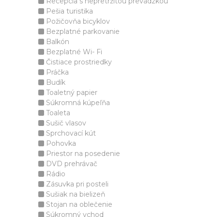
Recepcia s nepretržitou prevádzkou
Pešia turistika
Požičovňa bicyklov
Bezplatné parkovanie
Balkón
Bezplatné Wi- Fi
Čistiace prostriedky
Práčka
Budík
Toaletný papier
Súkromná kúpeľňa
Toaleta
Sušič vlasov
Sprchovací kút
Pohovka
Priestor na posedenie
DVD prehrávač
Rádio
Zásuvka pri posteli
Sušiak na bielizeň
Stojan na oblečenie
Súkromný vchod