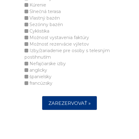
Kúrenie
Slnečná terasa
Vlastný bazén
Sezónny bazén
Cyklistika
Možnosť vystavenia faktúry
Možnosť rezervácie výletov
Izby/zariadenie pre osoby s telesným
postihnutím
Nefajčiarske izby
anglicky
španielsky
francúzsky
ZAREZERVOVAŤ »