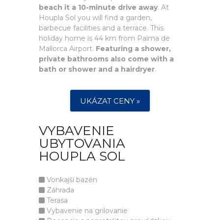
beach it a 10-minute drive away
. At
Houpla Sol you will find a garden,
barbecue facilities and a terrace. This
holiday home is 44 km from Palma de
Mallorca Airport.
Featuring a shower,
private bathrooms also come with a
bath or shower and a hairdryer
.
UKÁZAT CENY »
VYBAVENIE
UBYTOVANIA
HOUPLA SOL
Vonkajší bazén
Záhrada
Terasa
Vybavenie na grilovanie