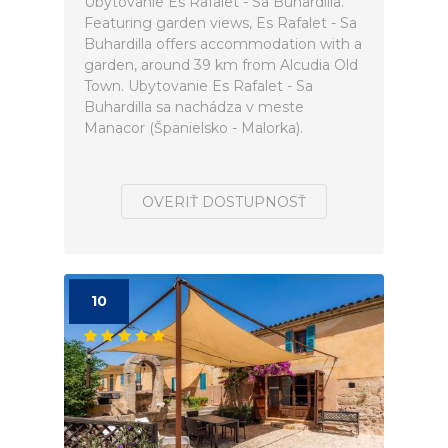
Ubytovanie Es Rafalet - Sa Buhardilla.
Featuring garden views, Es Rafalet - Sa
Buhardilla offers accommodation with a
garden, around 39 km from Alcudia Old
Town. Ubytovanie Es Rafalet - Sa
Buhardilla sa nachádza v meste
Manacor (Španielsko - Malorka).
OVERIŤ DOSTUPNOSŤ
10