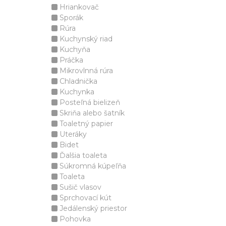
Hriankovač
Sporák
Rúra
Kuchynský riad
Kuchyňa
Práčka
Mikrovlnná rúra
Chladnička
Kuchynka
Posteľná bielizeň
Skriňa alebo šatník
Toaletný papier
Uteráky
Bidet
Ďalšia toaleta
Súkromná kúpeľňa
Toaleta
Sušič vlasov
Sprchovací kút
Jedálenský priestor
Pohovka