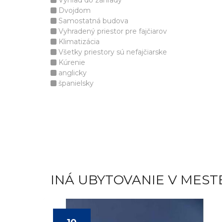
Výhľad do záhrady
Dvojdom
Samostatná budova
Vyhradený priestor pre fajčiarov
Klimatizácia
Všetky priestory sú nefajčiarske
Kúrenie
anglicky
španielsky
INÁ UBYTOVANIE V MEST