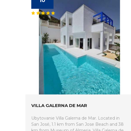
10
VILLA GALERNA DE MAR
Ubytovanie Villa Galerna de Mar. Located in
San José, 1.1 km from San Jose Beach and 38
km from Museum of Almeria, Villa Galerna de