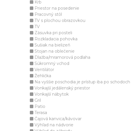
Krb
Priestor na posedenie
Pracovný stôl
TV s plochou obrazovkou
TV
Zásuvka pri posteli
Rozkladacia pohovka
Sušiak na bielizeň
Stojan na oblečenie
Dlažba/mramorová podlaha
Súkromný vchod
Ventilátor
Žehlička
Na vyššie poschodia je prístup iba po schodoch
Vonkajší jedálenský priestor
Vonkajší nábytok
Gril
Patio
Terasa
Čajová kanvica/kávovar
Výhľad na nádvorie