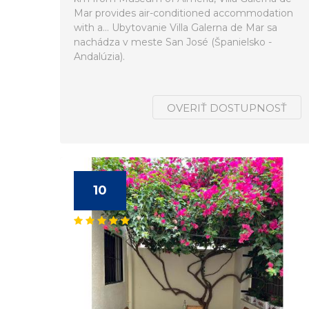
Mar provides air-conditioned accommodation
with a... Ubytovanie Villa Galerna de Mar sa
nachádza v meste San José (Španielsko -
Andalúzia).
OVERIŤ DOSTUPNOSŤ
10