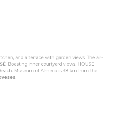
itchen, and a terrace with garden views. The air-
OSÉ
. Boasting inner courtyard views, HOUSE
each. Museum of Almeria is 38 km from the
noveses
.