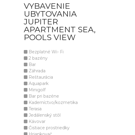
VYBAVENIE
UBYTOVANIA
JUPITER
APARTMENT SEA,
POOLS VIEW
Bezplatné Wi- Fi
2 bazény
Bar
Záhrada
Reštaurácia
Aquapark
Minigolf
Bar pri bazéne
Kaderníctvo/kozmetika
Terasa
Jedálenský stôl
Kávovar
Čistiace prostriedky
Hriankovač