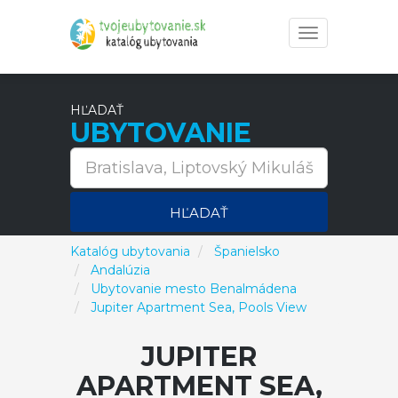
Toggle
navigation
HĽADAŤ
UBYTOVANIE
HĽADAŤ
Katalóg ubytovania
Španielsko
Andalúzia
Ubytovanie mesto Benalmádena
Jupiter Apartment Sea, Pools View
JUPITER
APARTMENT SEA,