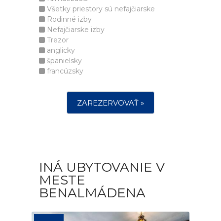
Všetky priestory sú nefajčiarske
Rodinné izby
Nefajčiarske izby
Trezor
anglicky
španielsky
francúzsky
ZAREZERVOVAŤ »
INÁ UBYTOVANIE V
MESTE
BENALMÁDENA