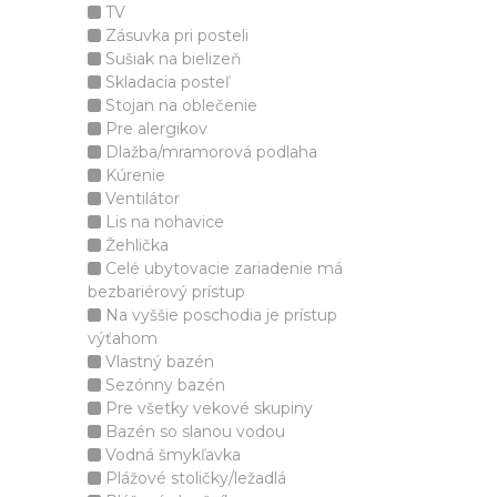
TV
Zásuvka pri posteli
Sušiak na bielizeň
Skladacia posteľ
Stojan na oblečenie
Pre alergikov
Dlažba/mramorová podlaha
Kúrenie
Ventilátor
Lis na nohavice
Žehlička
Celé ubytovacie zariadenie má
bezbariérový prístup
Na vyššie poschodia je prístup
výťahom
Vlastný bazén
Sezónny bazén
Pre všetky vekové skupiny
Bazén so slanou vodou
Vodná šmykľavka
Plážové stoličky/ležadlá