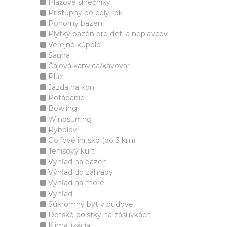
Plážové slnečníky
Prístupný po celý rok
Ponorný bazén
Plytký bazén pre deti a neplavcov
Verejné kúpele
Sauna
Čajová kanvica/kávovar
Pláž
Jazda na koni
Potápanie
Bowling
Windsurfing
Rybolov
Golfové ihrisko (do 3 km)
Tenisový kurt
Výhľad na bazén
Výhľad do záhrady
Výhľad na more
Výhľad
Súkromný byt v budove
Detské poistky na zásuvkách
Klimatizácia