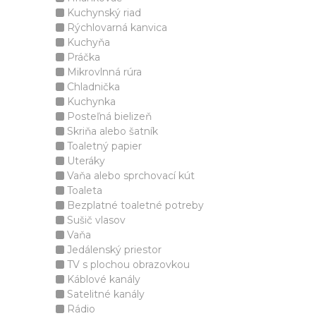
Kuchynský riad
Rýchlovarná kanvica
Kuchyňa
Práčka
Mikrovlnná rúra
Chladnička
Kuchynka
Posteľná bielizeň
Skriňa alebo šatník
Toaletný papier
Uteráky
Vaňa alebo sprchovací kút
Toaleta
Bezplatné toaletné potreby
Sušič vlasov
Vaňa
Jedálenský priestor
TV s plochou obrazovkou
Káblové kanály
Satelitné kanály
Rádio