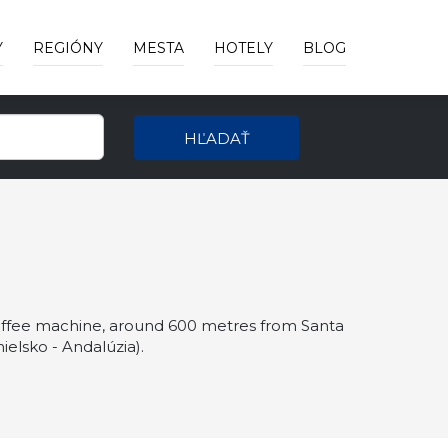
Y
REGIÓNY
MESTA
HOTELY
BLOG
HĽADAŤ
coffee machine, around 600 metres from Santa
lsko - Andalúzia).