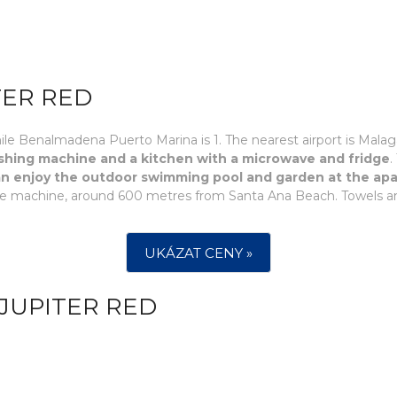
TER RED
ile Benalmadena Puerto Marina is 1. The nearest airport is Mal
ashing machine and a kitchen with a microwave and fridge
.
n enjoy the outdoor swimming pool and garden at the ap
e machine, around 600 metres from Santa Ana Beach. Towels and
UKÁZAT CENY »
JUPITER RED