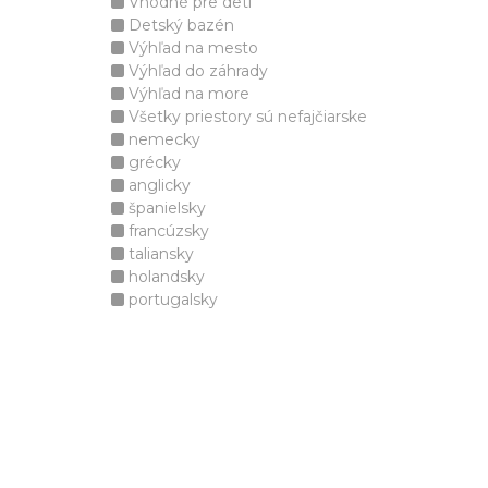
Vhodné pre deti
Detský bazén
Výhľad na mesto
Výhľad do záhrady
Výhľad na more
Všetky priestory sú nefajčiarske
nemecky
grécky
anglicky
španielsky
francúzsky
taliansky
holandsky
portugalsky