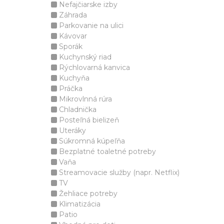
Nefajčiarske izby
Záhrada
Parkovanie na ulici
Kávovar
Sporák
Kuchynský riad
Rýchlovarná kanvica
Kuchyňa
Práčka
Mikrovlnná rúra
Chladnička
Posteľná bielizeň
Uteráky
Súkromná kúpeľňa
Bezplatné toaletné potreby
Vaňa
Streamovacie služby (napr. Netflix)
TV
Žehliace potreby
Klimatizácia
Patio