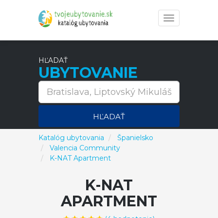
Toggle
navigation
HĽADAŤ
UBYTOVANIE
HĽADAŤ
Katalóg ubytovania
Španielsko
Valencia Community
K-NAT Apartment
K-NAT
APARTMENT