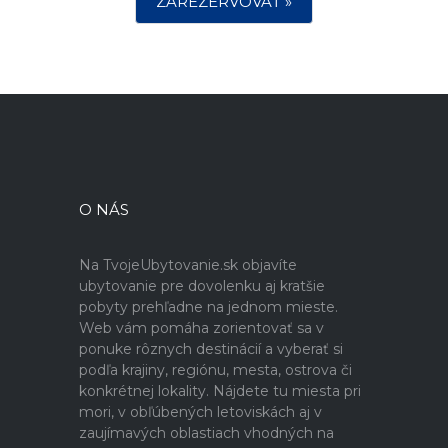
ZAREZERVOVAŤ »
O NÁS
Na TvojeUbytovanie.sk objavíte
ubytovanie pre dovolenku aj kratšie
pobyty prehľadne na jednom mieste.
Web vám pomáha zorientovať sa v
ponuke rôznych destinácií a vyberať si
podľa krajiny, regiónu, mesta, ostrova či
konkrétnej lokality. Nájdete tu miesta pri
mori, v obľúbených letoviskách aj v
zaujímavých oblastiach vhodných na