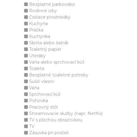
Bezplatné parkovisko
Rodinné izby
Čistiace prostriedky
Kuchyňa
Práčka
Kuchynka
Skriňa alebo šatník
Toaletný papier
Uteráky
Vaňa alebo sprchovací kút
Toaleta
Bezplatné toaletné potreby
Sušič vlasov
Vaňa
Sprchovací kút
Pohovka
Pracovný stôl
Streamovacie služby (napr. Netflix)
TV s plochou obrazovkou
TV
Zásuvka pri posteli