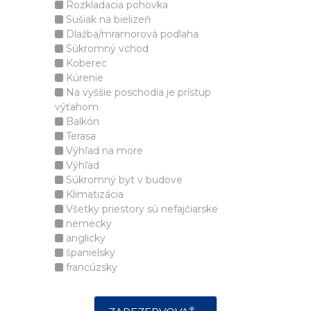
Rozkladacia pohovka
Sušiak na bielizeň
Dlažba/mramorová podlaha
Súkromný vchod
Koberec
Kúrenie
Na vyššie poschodia je prístup
výťahom
Balkón
Terasa
Výhľad na more
Výhľad
Súkromný byt v budove
Klimatizácia
Všetky priestory sú nefajčiarske
nemecky
anglicky
španielsky
francúzsky