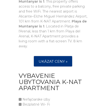
Muntanyar is 1
. This property offers
access to a balcony, free private parking
and free WiFi. The nearest airport is
Alicante–Elche Miguel Hernández Airport,
101 km from K-NAT Apartment.
Playa de
Muntanyar is 1
. Located in Platja de
l'Arenal, less than 1 km from Playa del
Arenal, K-NAT Apartment provides a
living room with a flat-screen TV. 8 km
away.
UKÁZAT CENY »
VYBAVENIE
UBYTOVANIA K-NAT
APARTMENT
Nefajčiarske izby
Bezplatné Wi- Fi