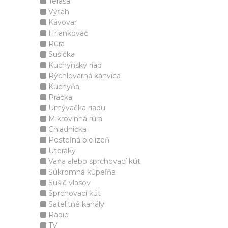
Terasa
Výťah
Kávovar
Hriankovač
Rúra
Sušička
Kuchynský riad
Rýchlovarná kanvica
Kuchyňa
Práčka
Umývačka riadu
Mikrovlnná rúra
Chladnička
Posteľná bielizeň
Uteráky
Vaňa alebo sprchovací kút
Súkromná kúpeľňa
Sušič vlasov
Sprchovací kút
Satelitné kanály
Rádio
TV