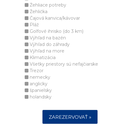
Žehliace potreby
Žehlička
Čajová kanvica/kávovar
Pláž
Golfové ihrisko (do 3 km)
Výhľad na bazén
Výhľad do záhrady
Výhľad na more
Klimatizácia
Všetky priestory sú nefajčiarske
Trezor
nemecky
anglicky
španielsky
holandsky
ZAREZERVOVAŤ »