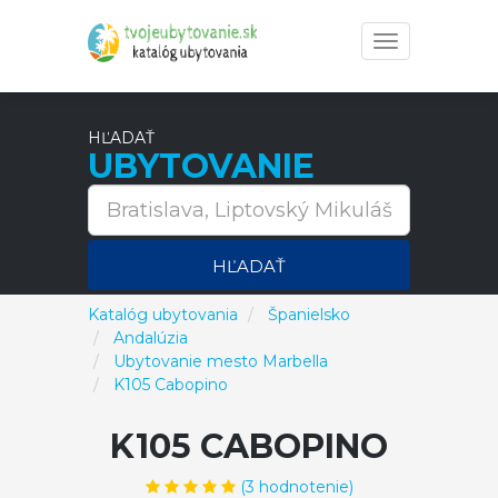
Toggle
navigation
HĽADAŤ
UBYTOVANIE
HĽADAŤ
Katalóg ubytovania
Španielsko
Andalúzia
Ubytovanie mesto Marbella
K105 Cabopino
K105 CABOPINO
(
3
hodnotenie)