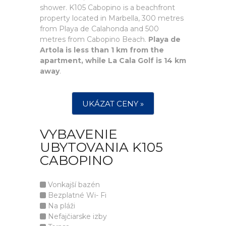
shower. K105 Cabopino is a beachfront
property located in Marbella, 300 metres
from Playa de Calahonda and 500
metres from Cabopino Beach.
Playa de
Artola is less than 1 km from the
apartment, while La Cala Golf is 14 km
away
.
UKÁZAT CENY »
VYBAVENIE
UBYTOVANIA K105
CABOPINO
Vonkajší bazén
Bezplatné Wi- Fi
Na pláži
Nefajčiarske izby