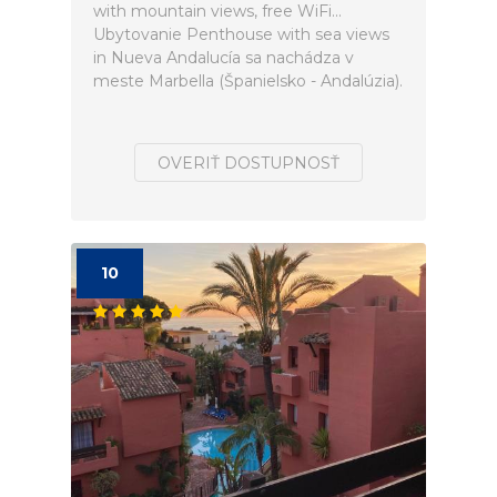
with mountain views, free WiFi...
Ubytovanie Penthouse with sea views
in Nueva Andalucía sa nachádza v
meste Marbella (Španielsko - Andalúzia).
OVERIŤ DOSTUPNOSŤ
10