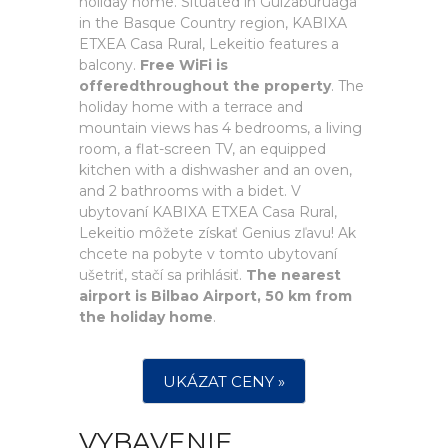
holiday home. Situated in Guizaburuaga
in the Basque Country region, KABIXA
ETXEA Casa Rural, Lekeitio features a
balcony.
Free WiFi is
offeredthroughout the property
. The
holiday home with a terrace and
mountain views has 4 bedrooms, a living
room, a flat-screen TV, an equipped
kitchen with a dishwasher and an oven,
and 2 bathrooms with a bidet. V
ubytovaní KABIXA ETXEA Casa Rural,
Lekeitio môžete získať Genius zľavu! Ak
chcete na pobyte v tomto ubytovaní
ušetriť, stačí sa prihlásiť.
The nearest
airport is Bilbao Airport, 50 km from
the holiday home
.
UKÁZAT CENY »
VYBAVENIE