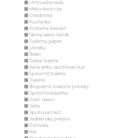
Umývačka riadu
Mikrovlnná rúra
Chladnička
Kuchynka
Posteľná bielizeň
Skriňa alebo šatník
Toaletný papier
Uteráky
Bidet
Ďalšia toaleta
Vaňa alebo sprchovací kút
Spoločná toaleta
Toaleta
Bezplatné toaletné potreby
Spoločná kúpeľňa
Sušič vlasov
Vaňa
Sprchovací kút
Jedálenský priestor
Pohovka
Krb