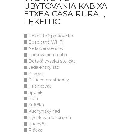
UBYTOVANIA KABIXA
ETXEA CASA RURAL,
LEKEITIO
Bezplatné parkovisko
Bezplatné Wi- Fi
Nefajčiarske izby
Parkovanie na ulici
Detská vysoká stolička
Jedálenský stôl
Kávovar
Čistiace prostriedky
Hriankovač
Sporák
Rúra
Sušička
Kuchynský riad
Rýchlovarná kanvica
Kuchyňa
Práčka