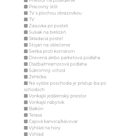
Priestor na posedenie
Pracovný stôl
TV s plochou obrazovkou
TV
Zásuvka pri posteli
Sušiak na bielizeň
Skladacia posteľ
Stojan na oblečenie
Sieťka proti komárom
Drevená alebo parketová podlaha
Dlažba/mramorová podlaha
Súkromný vchod
Žehlička
Na vyššie poschodia je prístup iba po
schodoch
Vonkajší jedálenský priestor
Vonkajší nábytok
Balkón
Terasa
Čajová kanvica/kávovar
Výhľad na hory
Výhľad