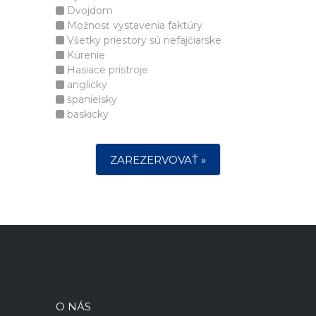
Dvojdom
Možnosť vystavenia faktúry
Všetky priestory sú nefajčiarske
Kúrenie
Hasiace prístroje
anglicky
španielsky
baskicky
ZAREZERVOVAŤ »
O NÁS