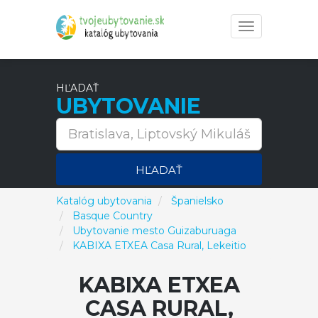
Toggle
navigation
HĽADAŤ
UBYTOVANIE
HĽADAŤ
Katalóg ubytovania
Španielsko
Basque Country
Ubytovanie mesto Guizaburuaga
KABIXA ETXEA Casa Rural, Lekeitio
KABIXA ETXEA
CASA RURAL,