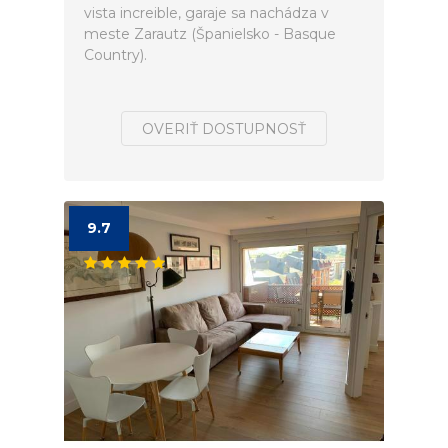
vista increible, garaje sa nachádza v
meste Zarautz (Španielsko - Basque
Country).
OVERIŤ DOSTUPNOSŤ
9.7