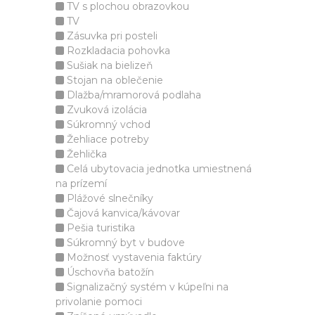
TV s plochou obrazovkou
TV
Zásuvka pri posteli
Rozkladacia pohovka
Sušiak na bielizeň
Stojan na oblečenie
Dlažba/mramorová podlaha
Zvuková izolácia
Súkromný vchod
Žehliace potreby
Žehlička
Celá ubytovacia jednotka umiestnená
na prízemí
Plážové slnečníky
Čajová kanvica/kávovar
Pešia turistika
Súkromný byt v budove
Možnosť vystavenia faktúry
Úschovňa batožín
Signalizačný systém v kúpeľni na
privolanie pomoci