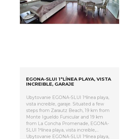
EGONA-SLUI 1ªLÍNEA PLAYA, VISTA
INCREIBLE, GARAJE
Ubytovanie EGONA-SLUI 1ªlínea playa,
vista increible, garaje. Situated a few
steps from Zarautz Beach, 19 km from
Monte Igueldo Funicular and 19 km
from La Concha Promenade, EGONA-
SLUI 1ªlínea playa, vista increible,...
Ubytovanie EGONA-SLUI 1ªlínea playa,