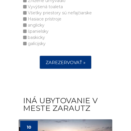
Znížené umývadlo
Vyvýšená toaleta
Všetky priestory sú nefajčiarske
Hasiace prístroje
anglicky
španielsky
baskicky
galícijsky
ZAREZERVOVAŤ »
INÁ UBYTOVANIE V
MESTE ZARAUTZ
10