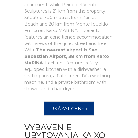
apartment, while Peine del Viento
Sculptures is 21 km from the property.
Situated 700 metres from Zarautz
Beach and 20 km from Monte Igueldo
Funicular, Kaixo MARINA in Zarautz
features air-conditioned accommodation
with views of the quiet street and free
WiFi.
The nearest airport is San
Sebastián Airport, 38 km from Kaixo
MARINA
. Each unit features a fully
equipped kitchen with a dishwasher, a
seating area, a flat-screen TV, a washing
machine, and a private bathroom with
shower and a hair dryer.
UKÁZAT CENY »
VYBAVENIE
UBYTOVANIA KAIXO