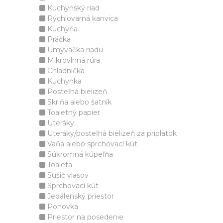
Kuchynský riad
Rýchlovarná kanvica
Kuchyňa
Práčka
Umývačka riadu
Mikrovlnná rúra
Chladnička
Kuchynka
Posteľná bielizeň
Skriňa alebo šatník
Toaletný papier
Uteráky
Uteráky/posteľná bielizeň za príplatok
Vaňa alebo sprchovací kút
Súkromná kúpeľňa
Toaleta
Sušič vlasov
Sprchovací kút
Jedálenský priestor
Pohovka
Priestor na posedenie