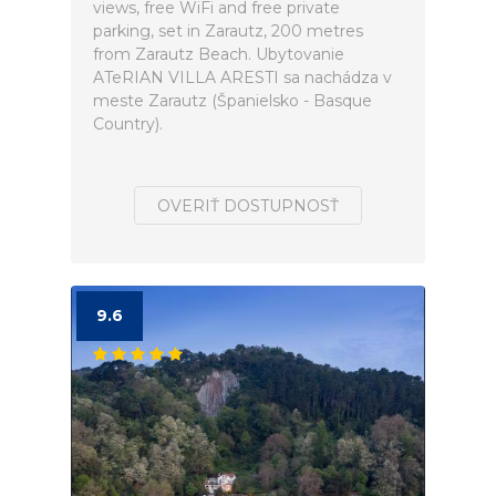
views, free WiFi and free private
parking, set in Zarautz, 200 metres
from Zarautz Beach. Ubytovanie
ATeRIAN VILLA ARESTI sa nachádza v
meste Zarautz (Španielsko - Basque
Country).
OVERIŤ DOSTUPNOSŤ
9.6