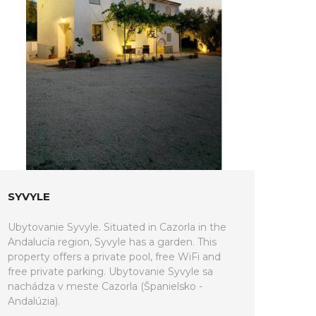
SYVYLE
Ubytovanie Syvyle. Situated in Cazorla in the
Andalucía region, Syvyle has a garden. This
property offers a private pool, free WiFi and
free private parking. Ubytovanie Syvyle sa
nachádza v meste Cazorla (Španielsko -
Andalúzia).