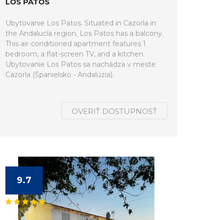
LOS PATOS
Ubytovanie Los Patos. Situated in Cazorla in
the Andalucía region, Los Patos has a balcony.
This air-conditioned apartment features 1
bedroom, a flat-screen TV, and a kitchen.
Ubytovanie Los Patos sa nachádza v meste
Cazorla (Španielsko - Andalúzia).
OVERIŤ DOSTUPNOSŤ
9.7