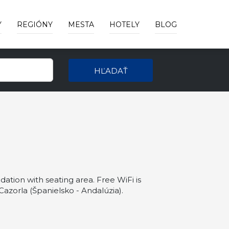
Y
REGIÓNY
MESTA
HOTELY
BLOG
HĽADAŤ
ion with seating area. Free WiFi is
zorla (Španielsko - Andalúzia).