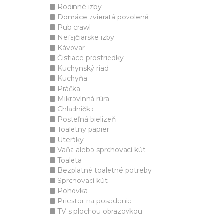
Rodinné izby
Domáce zvieratá povolené
Pub crawl
Nefajčiarske izby
Kávovar
Čistiace prostriedky
Kuchynský riad
Kuchyňa
Práčka
Mikrovlnná rúra
Chladnička
Posteľná bielizeň
Toaletný papier
Uteráky
Vaňa alebo sprchovací kút
Toaleta
Bezplatné toaletné potreby
Sprchovací kút
Pohovka
Priestor na posedenie
TV s plochou obrazovkou