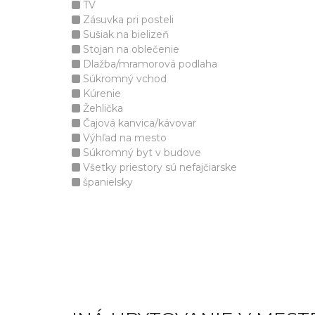
TV
Zásuvka pri posteli
Sušiak na bielizeň
Stojan na oblečenie
Dlažba/mramorová podlaha
Súkromný vchod
Kúrenie
Žehlička
Čajová kanvica/kávovar
Výhľad na mesto
Súkromný byt v budove
Všetky priestory sú nefajčiarske
španielsky