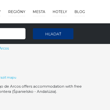
Y
REGIÓNY
MESTA
HOTELY
BLOG
HĽADAŤ
Arcos
aziť mapu
go de Arcos offers accommodation with free
tera (Španielsko - Andalúzia).