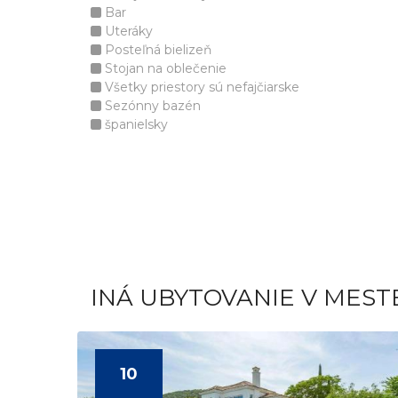
Bar
Uteráky
Posteľná bielizeň
Stojan na oblečenie
Všetky priestory sú nefajčiarske
Sezónny bazén
španielsky
INÁ UBYTOVANIE V MEST
10