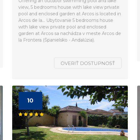
Offering an outdoor swimming pool and lake
view, 5 bedrooms house with lake view private
pool and enclosed garden at Arcos is located in
Arcos de la... Ubytovanie 5 bedrooms house
with lake view private pool and enclosed
garden at Arcos sa nachádza v meste Arcos de
la Frontera (Španielsko - Andalúzia).
OVERIŤ DOSTUPNOSŤ
10