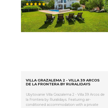
VILLA GRAZALEMA 2 - VILLA 39 ARCOS
DE LA FRONTERA BY RURALIDAYS
Ubytovanie Villa Grazalema 2 - Villa 39 Arcos de
la Frontera by Ruralidays. Featuring air-
conditioned accommodation with a private